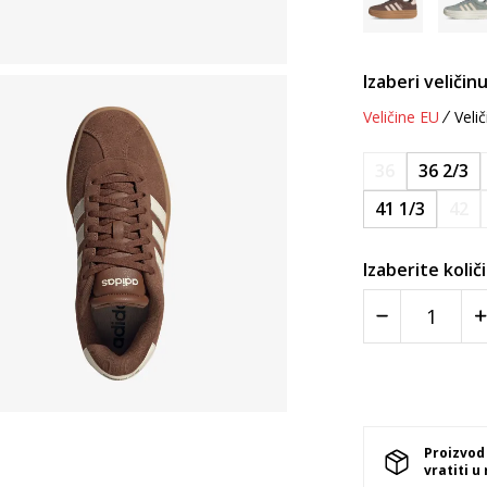
Izaberi veličinu
Veličine EU
Velič
36
36 2/3
41 1/3
42
Izaberite količ
Proizvod
vratiti u