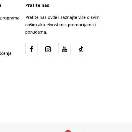
e
Pratite nas
Pratite nas ovde i saznajte više o svim
s programa
našim aktuelnostima, promocijama i
ponudama.
išćenja