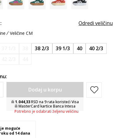
:
Odredi veličinu
ine
Veličine CM
37 1/3
38
38 2/3
39 1/3
40
40 2/3
42 2/3
44
inu:
Dodaj u korpu
ili
1.044,33
RSD na 9 rata koristeći Visa
ili MasterCard kartice Banca Intesa
Potrebno je odabrati željenu veličinu
 je moguće
 roku od 14 dana