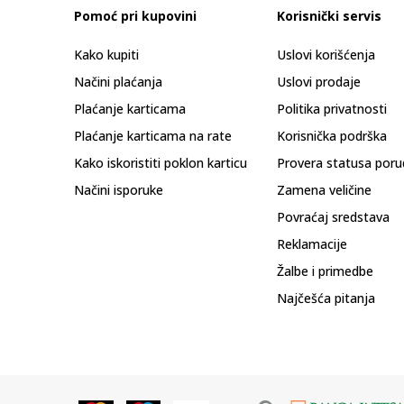
Pomoć pri kupovini
Korisnički servis
Kako kupiti
Uslovi korišćenja
Načini plaćanja
Uslovi prodaje
Plaćanje karticama
Politika privatnosti
Plaćanje karticama na rate
Korisnička podrška
Kako iskoristiti poklon karticu
Provera statusa poru
Načini isporuke
Zamena veličine
Povraćaj sredstava
Reklamacije
Žalbe i primedbe
Najčešća pitanja