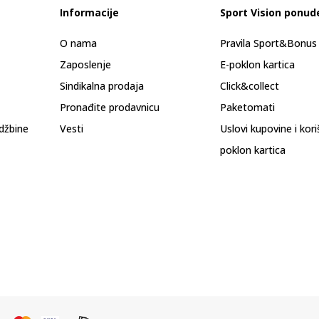
Informacije
Sport Vision ponud
O nama
Pravila Sport&Bonu
Zaposlenje
E-poklon kartica
Sindikalna prodaja
Click&collect
Pronađite prodavnicu
Paketomati
džbine
Vesti
Uslovi kupovine i kor
poklon kartica