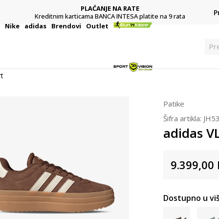
PLAĆANJE NA RATE
P
Kreditnim karticama BANCA INTESA platite na 9 rata
i
Nike
adidas
Brendovi
Outlet
Pre
rt
Patike
Šifra artikla:
JH5
adidas V
9.399,00
Dostupno u viš