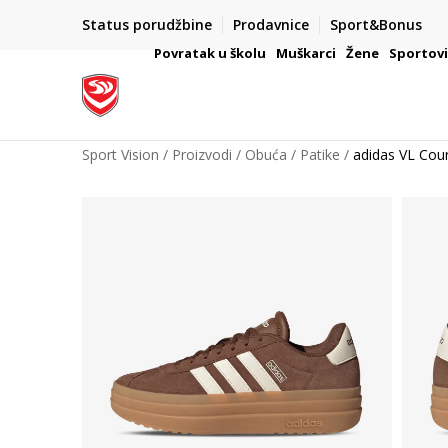
Status porudžbine
Prodavnice
Sport&Bonus
mpanije
VAŽNO OBAVEŠTENJE ZA POTROŠAČE
Povratak u školu
Muškarci
Žene
Sportov
Sport Vision
Proizvodi
Obuća
Patike
adidas VL Cou