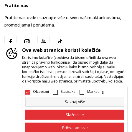
Pratite nas
Pratite nas ovde i saznajte više o svim našim aktuelnostima,
promocijama i ponudama.
Ova web stranica koristi kolačiće
Koristimo kolačiće (cookies) da bismo učinili da ova web
stranica pravilno funkcioniše i da bismo mogli dalje da
unapređujemo web lokaciju kako bismo poboljšali vaše
korisničko iskustvo, personalizovali sadržaj i oglase, omogućili
funkcije društvenih medija i analizirali saobraćaj. Nastavljajući
Srbija
Promenite
da koristite našu web stranicu, prihvatate upotrebu kolačića.
Obavezni
Statistika
Marketing
Saznaj više
Slažem se
Nastojimo da budemo što precizniji u opisu proizvoda, prikazu slika i
Prihvatam sve
samih cena, ali ne možemo garantovati da su sve informacije kompletne i