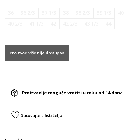
36
36 2/3
37 1/3
38
38 2/3
39 1/3
40
40 2/3
41 1/3
42
42 2/3
43 1/3
44
Proizvod više nije dostupan
Proizvod je moguće vratiti u roku od 14 dana
Sačuvajte u listi želja