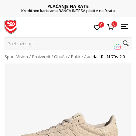
PLAĆANJE NA RATE
Kreditnim karticama BANCA INTESA platite na 9 rata
0
0
Pretraži sajt...
Sport Vision
Proizvodi
Obuća
Patike
adidas RUN 70s 2.0