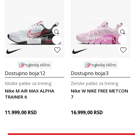
Detaljnije
Detaljnije
Uporedi
Uporedi
Brzi Pregled
Brzi Pregled
Pogledaj slično
Pogledaj slično
Dostupno boja:
12
Dostupno boja:
3
Muške patike za trening
Ženske patike za trening
Nike M AIR MAX ALPHA
Nike W NIKE FREE METCON
TRAINER 6
7
11.999,00
RSD
16.999,00
RSD