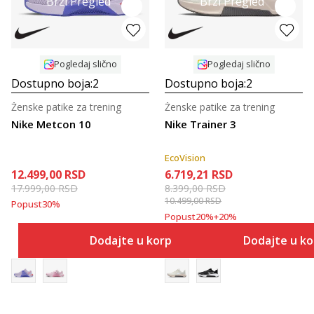
Brzi Pregled
Brzi Pregled
Pogledaj slično
Pogledaj slično
Dostupno boja:
2
Dostupno boja:
2
Ženske patike za trening
Ženske patike za trening
Nike Metcon 10
Nike Trainer 3
EcoVision
12.499,00
RSD
6.719,21
RSD
17.999,00
RSD
8.399,00
RSD
10.499,00
RSD
Popust
30
%
Popust
20
%
+
20
%
Dodajte u korpu
Dodajte u k