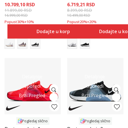
10.709,10
RSD
6.719,21
RSD
11.899,00
RSD
8.399,00
RSD
16.999,00
RSD
10.499,00
RSD
Popust
30
%
+
10
%
Popust
20
%
+
20
%
Dodajte u korpu
Dodajte u k
Detaljnije
Detaljnije
Uporedi
Uporedi
Brzi Pregled
Brzi Pregled
Pogledaj slično
Pogledaj slično