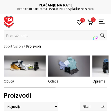
POZOVITE NAS
011 422 1422
0
0
Pretra
Sport Vision
Proizvodi
Obuća
Odeća
Oprema
Proizvodi
Filteri