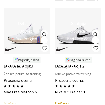
Detaljnije
Detaljnije
Uporedi
Uporedi
Brzi Pregled
Brzi Pregled
Pogledaj slično
Pogledaj slično
Dostupno boja:
3
Dostupno boja:
2
Ženske patike za trening
Muške patike za trening
Prosecna ocena
:
Prosecna ocena
:
Nike Free Metcon 6
Nike MC Trainer 3
EcoVision
EcoVision