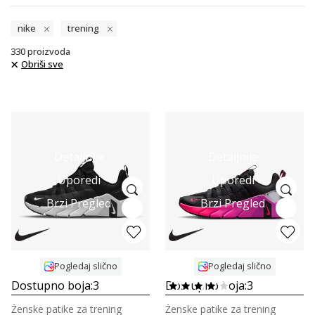
nike
trening
330
proizvoda
Obriši sve
Detaljnije
Detaljnije
Uporedi
Uporedi
Brzi Pregled
Brzi Pregled
Pogledaj slično
Pogledaj slično
Dostupno boja:
3
Dostupno boja:
3
Ženske patike za trening
Ženske patike za trening