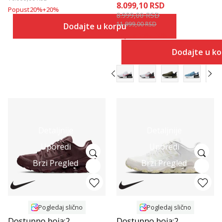
8.099,10
RSD
Popust
20
%
+
20
%
8.999,00
RSD
11.999,00
RSD
Dodajte u korpu
Popust
25
%
+
10
%
Dodajte u k
Detaljnije
Detaljnije
Uporedi
Uporedi
Brzi Pregled
Brzi Pregled
Pogledaj slično
Pogledaj slično
Dostupno boja:
2
Dostupno boja:
2