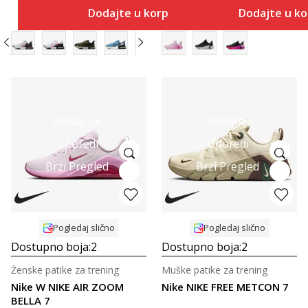
Dodajte u korpu
Dodajte u k
Detaljnije
Detaljnije
Uporedi
Uporedi
Brzi Pregled
Brzi Pregled
Pogledaj slično
Pogledaj slično
Dostupno boja:
2
Dostupno boja:
2
Ženske patike za trening
Muške patike za trening
Nike W NIKE AIR ZOOM
Nike NIKE FREE METCON 7
BELLA 7