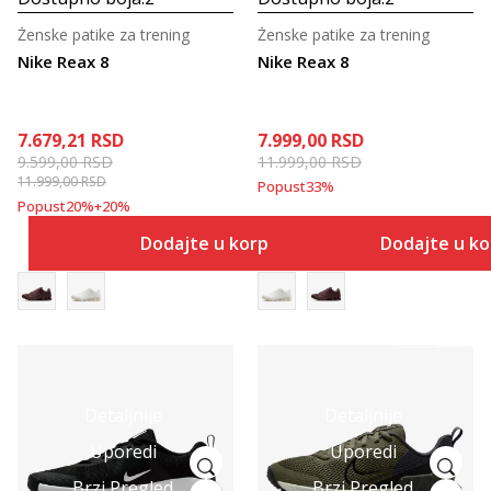
Ženske patike za trening
Ženske patike za trening
Nike Reax 8
Nike Reax 8
7.679,21
RSD
7.999,00
RSD
9.599,00
RSD
11.999,00
RSD
11.999,00
RSD
Popust
33
%
Popust
20
%
+
20
%
Dodajte u korpu
Dodajte u k
Detaljnije
Detaljnije
Uporedi
Uporedi
Brzi Pregled
Brzi Pregled