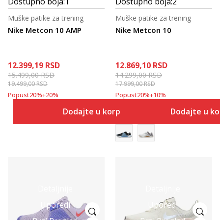
Dostupno boja:
1
Dostupno boja:
2
Muške patike za trening
Muške patike za trening
Nike Metcon 10 AMP
Nike Metcon 10
12.399,19
RSD
12.869,10
RSD
15.499,00
RSD
14.299,00
RSD
19.499,00
RSD
17.999,00
RSD
Popust
20
%
+
20
%
Popust
20
%
+
10
%
Dodajte u korpu
Dodajte u k
Detaljnije
Detaljnije
Uporedi
Uporedi