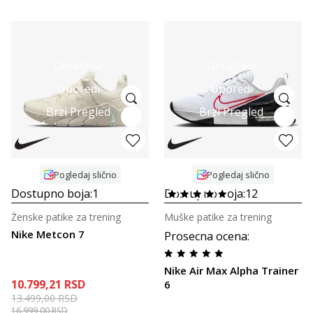
Detaljnije
Detaljnije
Uporedi
Uporedi
Brzi Pregled
Brzi Pregled
Pogledaj slično
Pogledaj slično
Dostupno boja:
1
Dostupno boja:
12
Ženske patike za trening
Muške patike za trening
Nike Metcon 7
Prosecna ocena
:
Nike Air Max Alpha Trainer
10.799,21
RSD
6
13.499,00
RSD
16.999,00
RSD