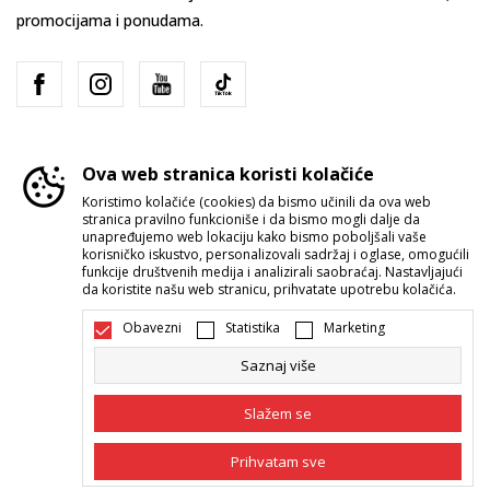
promocijama i ponudama.
Ova web stranica koristi kolačiće
Koristimo kolačiće (cookies) da bismo učinili da ova web
stranica pravilno funkcioniše i da bismo mogli dalje da
Srbija
Promenite
unapređujemo web lokaciju kako bismo poboljšali vaše
korisničko iskustvo, personalizovali sadržaj i oglase, omogućili
funkcije društvenih medija i analizirali saobraćaj. Nastavljajući
da koristite našu web stranicu, prihvatate upotrebu kolačića.
Obavezni
Statistika
Marketing
Saznaj više
Nastojimo da budemo što precizniji u opisu proizvoda, prikazu slika i
samih cena, ali ne možemo garantovati da su sve informacije kompletne i
Slažem se
bez grešaka. Svi artikli prikazani na sajtu su deo naše ponude i ne
podrazumeva da su dostupni u svakom trenutku. Raspoloživost robe
možete proveriti pozivom Call Centra na 011 422 1422.
Prihvatam sve
©2026
www.sportvision.rs
, Izrada
NB SOFT
. Sva prava zadržana.