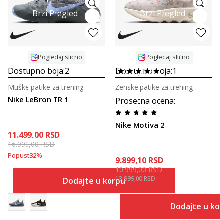
Brzi Pregled
Brzi Pregled
Pogledaj slično
Pogledaj slično
Dostupno boja:
2
Dostupno boja:
1
Muške patike za trening
Ženske patike za trening
Nike LeBron TR 1
Prosecna ocena
:
Nike Motiva 2
11.499,00
RSD
16.999,00
RSD
Popust
32
%
9.899,10
RSD
10.999,00
RSD
13.999,00
RSD
Dodajte u korpu
Popust
21
%
+
10
%
Dodajte u k