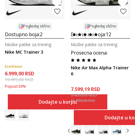
Pogledaj slično
Pogledaj slično
Dostupno boja:
2
Dostupno boja:
12
Muške patike za trening
Muške patike za trening
Nike MC Trainer 3
Prosecna ocena
:
EcoVision
Nike Air Max Alpha Trainer
6.999,00
RSD
6
10.499,00
RSD
Popust
33
%
7.599,19
RSD
9.499,00
RSD
11.999,00
RSD
Dodajte u korpu
Popust
20
%
+
20
%
Dodajte u k