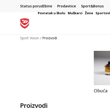
Status porudžbine
Prodavnice
Sport&Bonus
mpanije
VAŽNO OBAVEŠTENJE ZA POTROŠAČE
Povratak u školu
Muškarci
Žene
Sportov
Sport Vision
Proizvodi
Obuća
Proizvodi