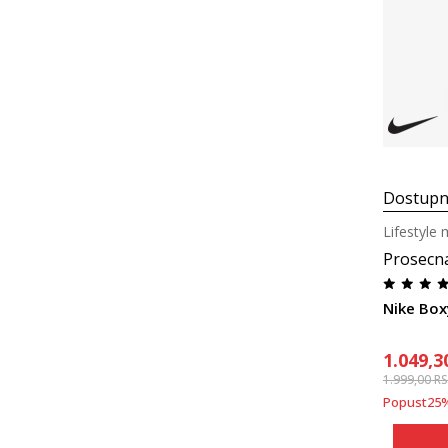
Dostupn
Lifestyle 
Prosecn
Nike Box
1.049,3
1.999,00
R
Popust
25