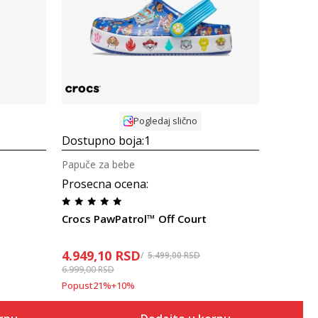
Uporedi
Pogledaj slično
Dostupno boja:
1
Papuče za bebe
Prosecna ocena
:
Crocs PawPatrol™ Off Court
4.949,10
RSD
5.499,00
RSD
6.999,00
RSD
Popust
21
%
+
10
%