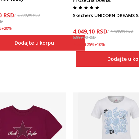
Prosecna ocena
:
0
RSD
Skechers UNICORN DREAMS 
2.799,00
RSD
SD
%
+
20
%
4.049,10
RSD
4.499,00
RSD
5.999,00
RSD
Dodajte u korpu
Popust
25
%
+
10
%
Dodajte u k
Uporedi
Uporedi