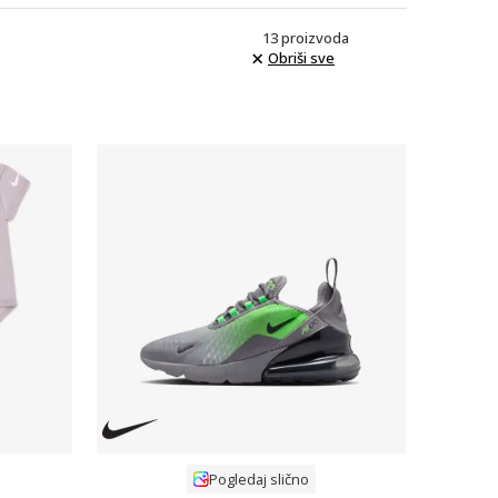
13
proizvoda
Obriši sve
Uporedi
Pogledaj slično