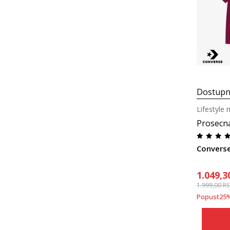
Dostupn
Lifestyle 
Prosecn
Converse
1.049,3
1.999,00
R
Popust
25