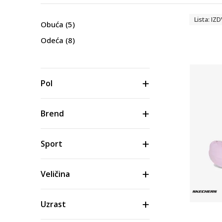
Lista: I
Obuća
(5)
Odeća
(8)
Pol
Brend
Sport
Veličina
Uzrast