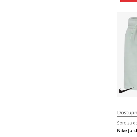
Dostupn
Šorc za d
Nike Jor