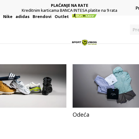
PLAĆANJE NA RATE
P
Kreditnim karticama BANCA INTESA platite na 9 rata
i
Nike
adidas
Brendovi
Outlet
Pr
Odeća