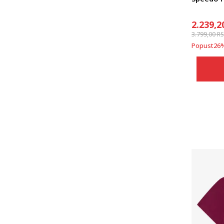
2.239,2
3.799,00
R
Popust
26