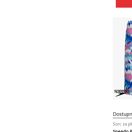
Dostupn
Šorc za pl
Speedo P