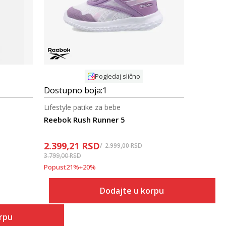
Pogledaj slično
Dostupno boja:
1
Lifestyle patike za bebe
Reebok Rush Runner 5
2.399,21
RSD
s
2.999,00
RSD
3.799,00
RSD
Popust
21
%
+
20
%
Dodajte u korpu
orpu