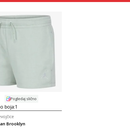
Uporedi
Pogledaj slično
o boja:
1
evojčice
dan Brooklyn