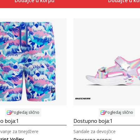
Dodajte u korpu
Dodajte u k
Uporedi
Uporedi
Pogledaj slično
Pogledaj slično
o boja:
1
Dostupno boja:
1
ivanje za tinejdžere
Sandale za devojčice
rint Volley