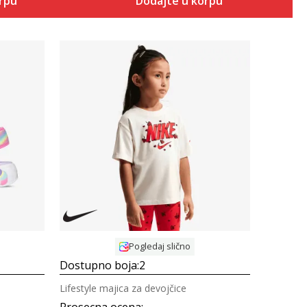
orpu
Dodajte u korpu
Uporedi
Pogledaj slično
Dostupno boja:
2
Lifestyle majica za devojčice