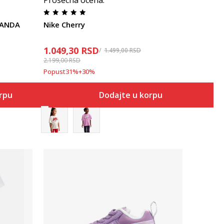
Prosecna ocena
:
SANDA
Nike Cherry
1.049,30
RSD
1.499,00
RSD
2.199,00
RSD
Popust
31
%
+
30
%
orpu
Dodajte u korpu
Uporedi