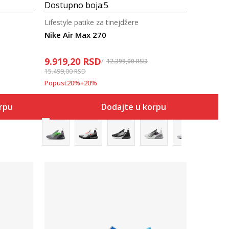
Dostupno boja:
5
Lifestyle patike za tinejdžere
Nike Air Max 270
9.919,20
RSD
12.399,00
RSD
15.499,00
RSD
Popust
20
%
+
20
%
orpu
Dodajte u korpu