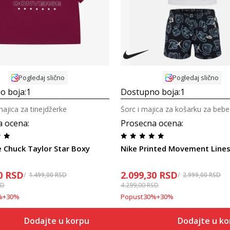
Pogledaj slično
Pogledaj slično
o boja:
1
Dostupno boja:
1
majica za tinejdžerke
Šorc i majica za košarku za bebe
a ocena
:
Prosecna ocena
:
 Chuck Taylor Star Boxy
Nike Printed Movement Line
0
RSD
2.099,30
RSD
1.499,00
RSD
2.999,00
RSD
SD
4.299,00
RSD
%
+
30
%
Popust
30
%
+
30
%
Dodajte u korpu
Dodajte u k