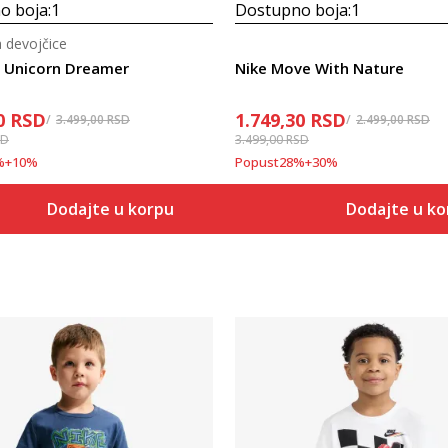
o boja:
1
Dostupno boja:
1
 devojčice
 Unicorn Dreamer
Nike Move With Nature
0
RSD
1.749,30
RSD
3.499,00
RSD
2.499,00
RSD
SD
3.499,00
RSD
%
+
10
%
Popust
28
%
+
30
%
Dodajte u korpu
Dodajte u k