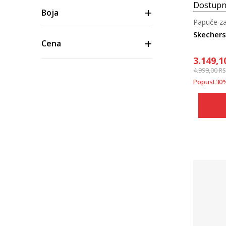
Dostupn
Boja
Papuče za
Skechers
Cena
3.149,1
4.999,00
R
Popust
30