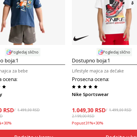
Uporedi
Uporedi
Pogledaj slično
Pogledaj slično
o boja:
1
Dostupno boja:
1
majica za bebe
Lifestyle majica za dečake
a ocena
:
Prosecna ocena
:
y
Nike Sportswear
0
RSD
1.049,30
RSD
1.499,00
RSD
1.499,00
RSD
SD
2.199,00
RSD
%
+
30
%
Popust
31
%
+
30
%