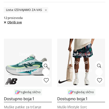
Lista: IZDVAJAMO ZA VAS
12
proizvoda
Obriši sve
Detaljnije
Detaljnije
Uporedi
Uporedi
Brzi Pregled
Brzi Pregled
Pogledaj slično
Pogledaj slično
Dostupno boja:
1
Dostupno boja:
1
Muške patike za trčanje
Muški lifestyle šorc