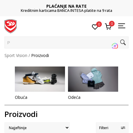
PLAĆANJE NA RATE
Kreditnim karticama BANCA INTESA platite na 9 rata
0
0
Pretra
Sport Vision
Proizvodi
Obuća
Odeća
Proizvodi
Filteri