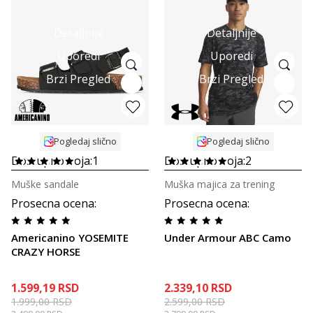
Detaljnije
Detaljnije
Uporedi
Uporedi
Brzi Pregled
Brzi Pregled
Pogledaj slično
Pogledaj slično
Dostupno boja:
1
Dostupno boja:
2
Muške sandale
Muška majica za trening
Prosecna ocena
:
Prosecna ocena
:
Americanino YOSEMITE
Under Armour ABC Camo
CRAZY HORSE
1.599,19
RSD
2.339,10
RSD
1.999,00
RSD
2.599,00
RSD