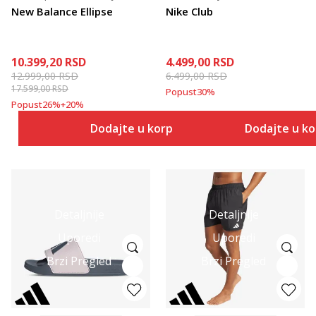
New Balance Ellipse
Nike Club
10.399,20
RSD
4.499,00
RSD
12.999,00
RSD
6.499,00
RSD
17.599,00
RSD
Popust
30
%
Popust
26
%
+
20
%
Dodajte u korpu
Dodajte u k
Detaljnije
Detaljnije
Uporedi
Uporedi
Brzi Pregled
Brzi Pregled