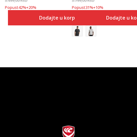
3.499,00
RSD
3.799,00
RSD
Popust
42
%
+
20
%
Popust
31
%
+
10
%
Dodajte u korpu
Dodajte u k