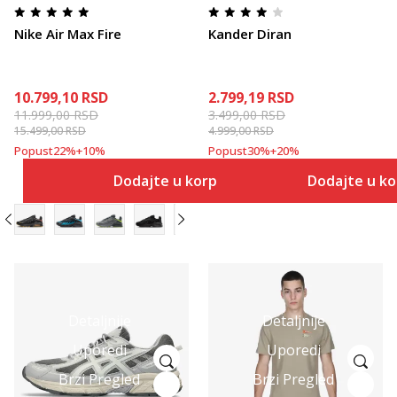
Nike Air Max Fire
Kander Diran
10.799,10
RSD
2.799,19
RSD
11.999,00
RSD
3.499,00
RSD
15.499,00
RSD
4.999,00
RSD
Popust
22
%
+
10
%
Popust
30
%
+
20
%
Dodajte u korpu
Dodajte u k
Detaljnije
Detaljnije
Uporedi
Uporedi
Brzi Pregled
Brzi Pregled