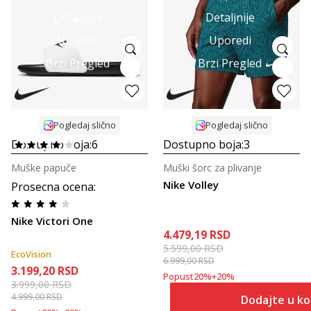
Detaljnije
Detaljnije
Uporedi
Uporedi
Brzi Pregled
Brzi Pregled
Pogledaj slično
Pogledaj slično
Dostupno boja:
6
Dostupno boja:
3
Muške papuče
Muški šorc za plivanje
Nike Volley
Prosecna ocena
:
Nike Victori One
4.479,19
RSD
5.599,00
RSD
EcoVision
6.999,00
RSD
3.199,20
RSD
Popust
20
%
+
20
%
3.999,00
RSD
4.999,00
RSD
Dodajte u k