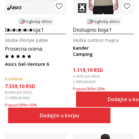
Pogledaj slično
Pogledaj slično
Dostupno boja:
1
Dostupno boja:
1
Muške lifestyle patike
Muška outdoor majica
Kander
Prosecna ocena
:
Camping
Asics Gel-Venture 6
1.119,19
RSD
1.399,00
RSD
EcoVision
1.999,00
RSD
7.559,10
RSD
Popust
30
%
+
20
%
8.399,00
RSD
11.999,00
RSD
Dodajte u k
Popust
30
%
+
10
%
Dodajte u korpu