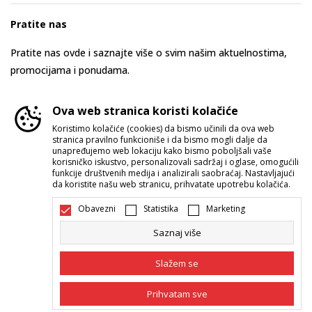
Pratite nas
Pratite nas ovde i saznajte više o svim našim aktuelnostima,
promocijama i ponudama.
Ova web stranica koristi kolačiće
Koristimo kolačiće (cookies) da bismo učinili da ova web
stranica pravilno funkcioniše i da bismo mogli dalje da
unapređujemo web lokaciju kako bismo poboljšali vaše
korisničko iskustvo, personalizovali sadržaj i oglase, omogućili
funkcije društvenih medija i analizirali saobraćaj. Nastavljajući
da koristite našu web stranicu, prihvatate upotrebu kolačića.
Srbija
Promenite
Obavezni
Statistika
Marketing
Saznaj više
Slažem se
Prihvatam sve
Nastojimo da budemo što precizniji u opisu proizvoda, prikazu slika i