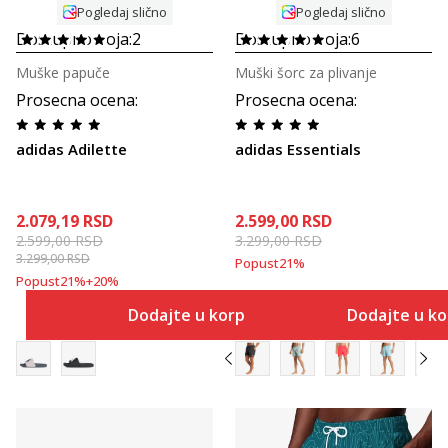
Pogledaj slično
Pogledaj slično
Dostupno boja:
2
Dostupno boja:
6
Muške papuče
Muški šorc za plivanje
Prosecna ocena
:
Prosecna ocena
:
adidas Adilette
adidas Essentials
2.079,19
RSD
2.599,00
RSD
2.599,00
RSD
3.299,00
RSD
3.299,00
RSD
Popust
21
%
Popust
21
%
+
20
%
Dodajte u korpu
Dodajte u k