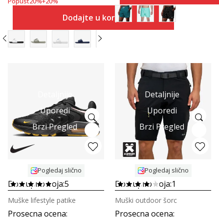
Popust
20
%
+
20
%
Dodajte u korpu
Detaljnije
Detaljnije
Uporedi
Uporedi
Brzi Pregled
Brzi Pregled
Pogledaj slično
Pogledaj slično
Dostupno boja:
5
Dostupno boja:
1
Muške lifestyle patike
Muški outdoor šorc
Prosecna ocena
:
Prosecna ocena
: