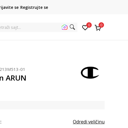
POZOVITE NAS
rijavite se
Registrujte se
011 422 1422
kupovina p
0
0
et
213M513-01
n ARUN
:
Odredi veličinu