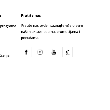
e
Pratite nas
Pratite nas ovde i saznajte više o svim
s programa
našim aktuelnostima, promocijama i
ponudama.
išćenja