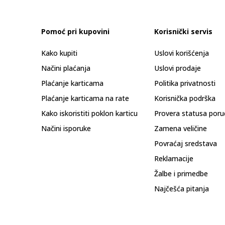
Pomoć pri kupovini
Korisnički servis
Kako kupiti
Uslovi korišćenja
Načini plaćanja
Uslovi prodaje
Plaćanje karticama
Politika privatnosti
Plaćanje karticama na rate
Korisnička podrška
Kako iskoristiti poklon karticu
Provera statusa poru
Načini isporuke
Zamena veličine
Povraćaj sredstava
Reklamacije
Žalbe i primedbe
Najčešća pitanja