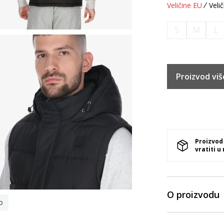
Veličine EU
Velič
S
M
L
Proizvod viš
Proizvod
vratiti u
O proizvodu
o