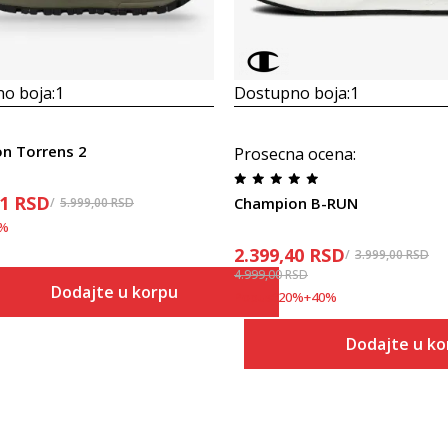
o boja:
1
Dostupno boja:
1
n Torrens 2
Prosecna ocena
:
21
RSD
Champion B-RUN
5.999,00
RSD
%
2.399,40
RSD
3.999,00
RSD
4.999,00
RSD
Dodajte u korpu
Popust
20
%
+
40
%
Veličina
Dodajte u ko
Dodaj u korpu
40
Veličina
Dodaj
40
41