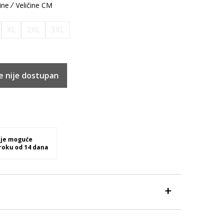
ine
Veličine CM
XL
2XL
3XL
e nije dostupan
 je moguće
 roku od 14 dana