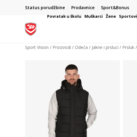
Status porudžbine
Prodavnice
Sport&Bonus
mpanije
VAŽNO OBAVEŠTENJE ZA POTROŠAČE
Povratak u školu
Muškarci
Žene
Sportov
Sport Vision
Proizvodi
Odeća
Jakne i prsluci
Prsluk