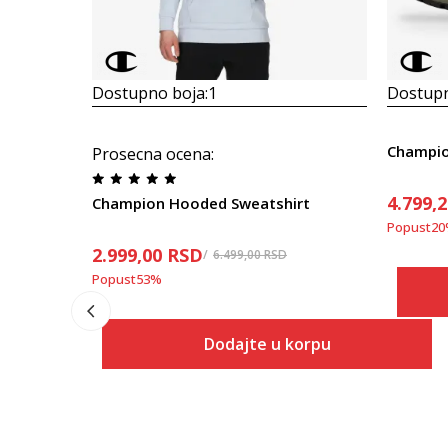
Dostupno boja:
1
Dostupn
Champio
Prosecna ocena
:
4.799,
Champion Hooded Sweatshirt
Popust
20
2.999,00
RSD
6.499,00
RSD
Popust
53
%
Dodajte u korpu
Veličina
Dodaj u korpu
S