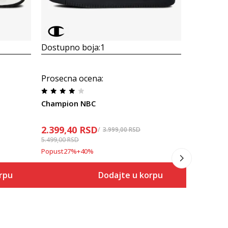
Dostupno boja:
1
Dostupno
Prosecna ocena
:
Prosecna
Champion NBC
Champion
2.399,40
RSD
2.499,00
3.999,00
RSD
5.499,00
RSD
Popust
64
%
Popust
27
%
+
40
%
rpu
Dodajte u korpu
Veličina
 u korpu
Dodaj u korpu
40