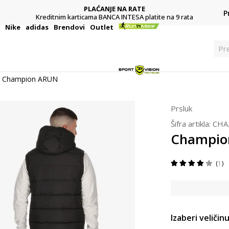
PLAĆANJE NA RATE
P
Kreditnim karticama BANCA INTESA platite na 9 rata
i
Nike
adidas
Brendovi
Outlet
Pr
Champion ARUN
Prsluk
Šifra artikla:
CHA
Champio
1
Izaberi veličinu