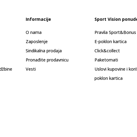
Informacije
Sport Vision ponud
O nama
Pravila Sport&Bonu
Zaposlenje
E-poklon kartica
Sindikalna prodaja
Click&collect
Pronađite prodavnicu
Paketomati
džbine
Vesti
Uslovi kupovine i kor
poklon kartica