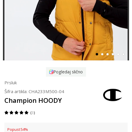
Pogledaj slično
Prsluk
Šifra artikla:
CHA233M500-04
Champion HOODY
3
Popust
54
%