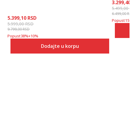
3.299,40
5.499,00
R
6.499,00
RSD
5.399,10
RSD
Popust
15
%
5.999,00
RSD
9.799,00
RSD
Popust
38
%
+
10
%
Dodajte u korpu
Veličina
Dodaj u korpu
40
41
42
43
44