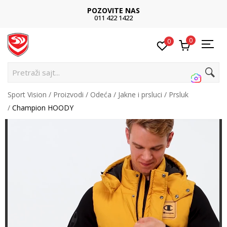
POZOVITE NAS
011 422 1422
0
0
Pretraži sajt...
Sport Vision
Proizvodi
Odeća
Jakne i prsluci
Prsluk
Champion HOODY