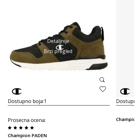
Detaljnije
Brzi pregled
Dostupno boja:
1
Dostupno
Champion
Prosecna ocena
:
Champion PADEN