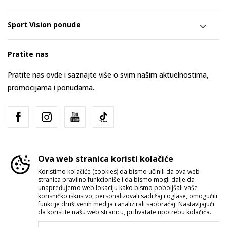
Sport Vision ponude
Pratite nas
Pratite nas ovde i saznajte više o svim našim aktuelnostima,
promocijama i ponudama.
Ova web stranica koristi kolačiće
Koristimo kolačiće (cookies) da bismo učinili da ova web
stranica pravilno funkcioniše i da bismo mogli dalje da
Srbija
Promenite
unapređujemo web lokaciju kako bismo poboljšali vaše
korisničko iskustvo, personalizovali sadržaj i oglase, omogućili
funkcije društvenih medija i analizirali saobraćaj. Nastavljajući
da koristite našu web stranicu, prihvatate upotrebu kolačića.