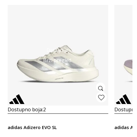
Detaljnije
Brzi pregled
Dostupno boja:
2
Dostupno
adidas Adizero EVO SL
adidas Ad