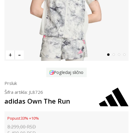
Pogledaj slično
Prsluk
Šifra artikla:
JL8726
adidas Own The Run
Popust
33
%
+
10
%
8.299,00
RSD