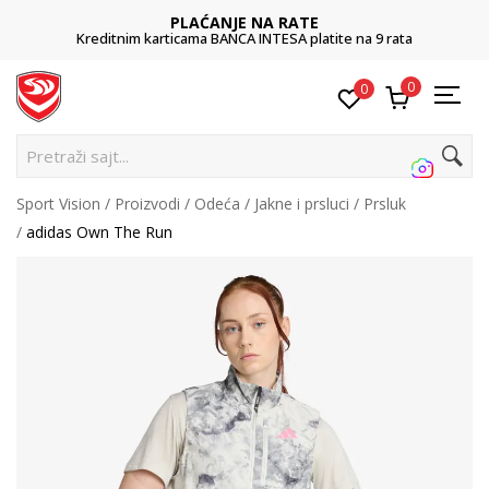
PLAĆANJE NA RATE
Kreditnim karticama BANCA INTESA platite na 9 rata
0
0
Pre
Sport Vision
Proizvodi
Odeća
Jakne i prsluci
Prsluk
adidas Own The Run