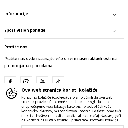
Informacije
Sport Vision ponude
Pratite nas
Pratite nas ovde i saznajte više o svim našim aktuelnostima,
promocijama i ponudama.
Ova web stranica koristi kolačiće
Koristimo kolačiće (cookies) da bismo učinili da ova web
stranica pravilno funkcioniše i da bismo mogli dalje da
unapređujemo web lokaciju kako bismo poboljšali vaše
korisničko iskustvo, personalizovali sadržaj i oglase, omogućili
funkcije društvenih medija i analizirali saobraćaj. Nastavljajući
Srbija
Promenite
da koristite našu web stranicu, prihvatate upotrebu kolačića.