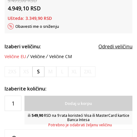
5.499,00
RSD
4.949,10
RSD
Ušteda:
3.349,90
RSD
Obavesti me o sniženju
Izaberi veličinu:
Odredi veličinu
Veličine EU
Veličine
Veličine CM
2XS
XS
S
M
L
XL
2XL
Izaberite količinu:
Dodaj u korpu
ili
549,90
RSD na 9 rata koristeći Visa ili MasterCard kartice
Banca Intesa
Potrebno je odabrati željenu veličinu