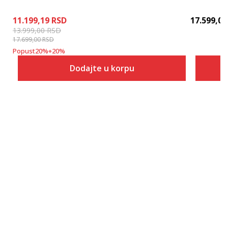
11.199,19
RSD
17.599,00
13.999,00
RSD
17.699,00
RSD
Popust
20
%
+
20
%
Dodajte u korpu
Veličina
Dodaj u korpu
3-
4
4-
5
5-