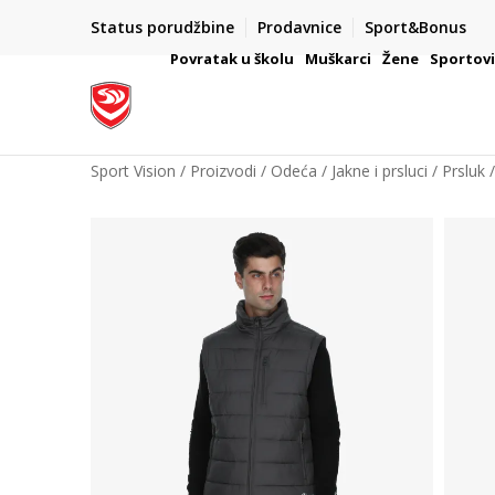
Status porudžbine
Prodavnice
Sport&Bonus
mpanije
VAŽNO OBAVEŠTENJE ZA POTROŠAČE
Povratak u školu
Muškarci
Žene
Sportov
Sport Vision
Proizvodi
Odeća
Jakne i prsluci
Prsluk