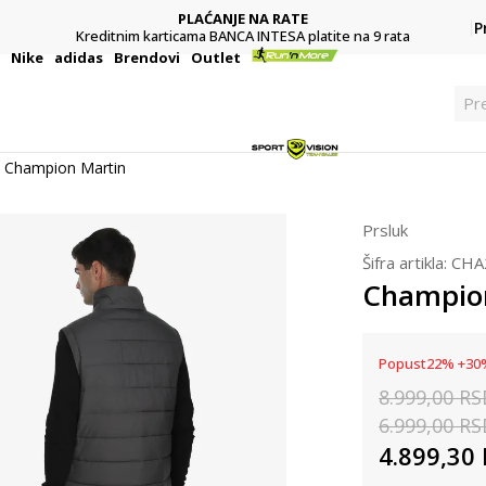
PLAĆANJE NA RATE
P
Kreditnim karticama BANCA INTESA platite na 9 rata
i
Nike
adidas
Brendovi
Outlet
Pr
Champion Martin
Prsluk
Šifra artikla:
CHA
Champio
Popust
22
%
+
30
8.999,00
RS
6.999,00
RS
4.899,30