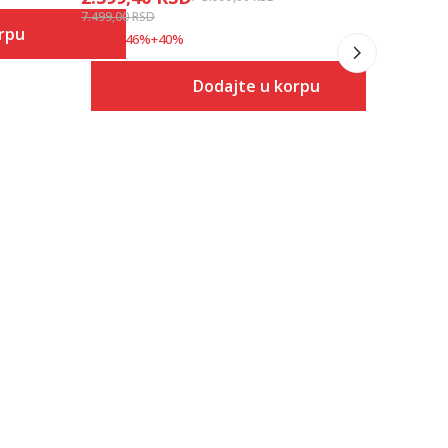
7.499,00
RSD
rpu
Popust
46
%
+
40
%
Dodajte u korpu
 u korpu
Veličina
Dodaj u korpu
S
M
L
XL
2XL