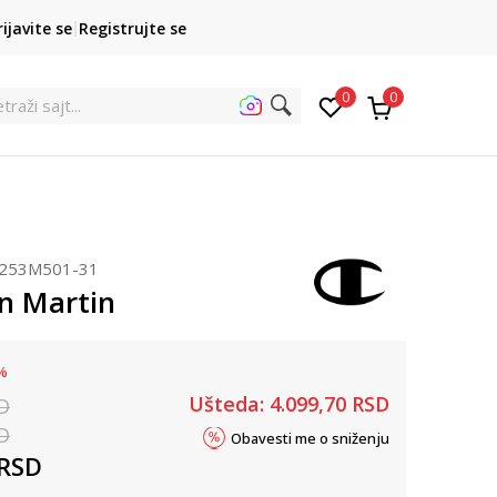
POZOVITE NAS
rijavite se
Registrujte se
011 422 1422
kupovina p
0
0
etra
253M501-31
n Martin
%
Ušteda:
4.099,70
RSD
D
D
Obavesti me o sniženju
RSD