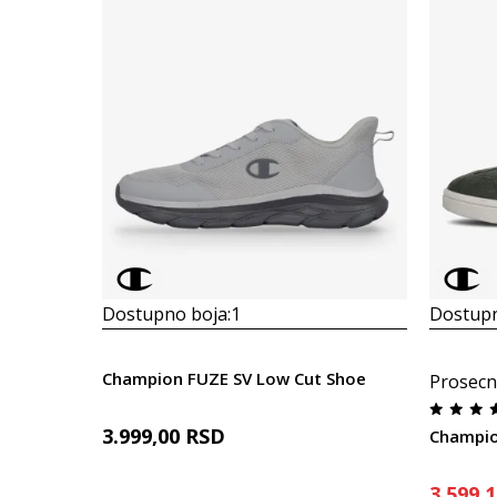
Dostupno boja:
1
Dostupn
Champion FUZE SV Low Cut Shoe
Prosecn
3.999,00
RSD
Champio
3.599,