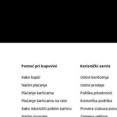
Pomoć pri kupovini
Korisnički servis
Kako kupiti
Uslovi korišćenja
Načini plaćanja
Uslovi prodaje
Plaćanje karticama
Politika privatnosti
Plaćanje karticama na rate
Korisnička podrška
Kako iskoristiti poklon karticu
Provera statusa poru
Načini isporuke
Zamena veličine