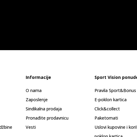
Informacije
Sport Vision ponud
O nama
Pravila Sport&Bonu
Zaposlenje
E-poklon kartica
Sindikalna prodaja
Click&collect
Pronađite prodavnicu
Paketomati
džbine
Vesti
Uslovi kupovine i kor
poklon kartica