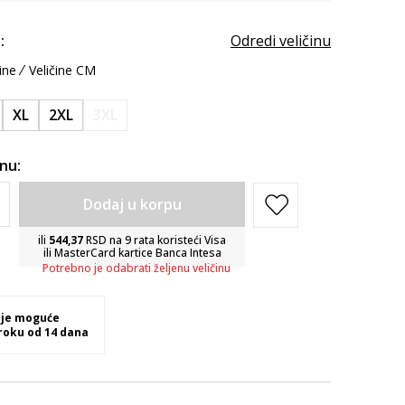
:
Odredi veličinu
ine
Veličine CM
XL
2XL
3XL
inu:
Dodaj u korpu
ili
544,37
RSD na 9 rata koristeći Visa
ili MasterCard kartice Banca Intesa
Potrebno je odabrati željenu veličinu
 je moguće
 roku od 14 dana