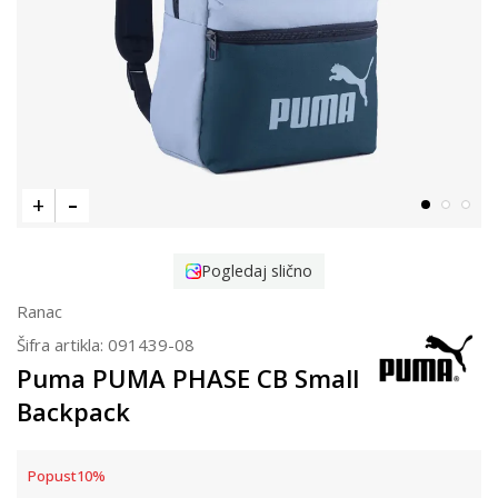
Pogledaj slično
Ranac
Šifra artikla:
091439-08
Puma PUMA PHASE CB Small
Backpack
Popust
10
%