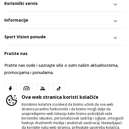
Korisnički servis
Informacije
Sport Vision ponude
Pratite nas
Pratite nas ovde i saznajte više o svim našim aktuelnostima,
promocijama i ponudama.
Ova web stranica koristi kolačiće
Koristimo kolačiće (cookies) da bismo učinili da ova web
stranica pravilno funkcioniše i da bismo mogli dalje da
unapređujemo web lokaciju kako bismo poboljšali vaše
korisničko iskustvo, personalizovali sadržaj i oglase, omogućili
funkcije društvenih medija i analizirali saobraćaj. Nastavljajući
Srbija
Promenite
da koristite našu web stranicu, prihvatate upotrebu kolačića.