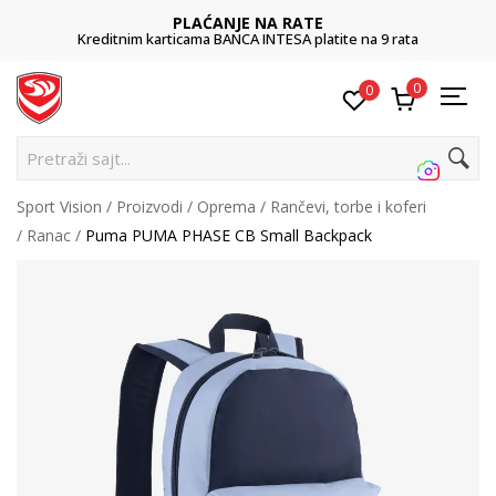
PLAĆANJE NA RATE
Kreditnim karticama BANCA INTESA platite na 9 rata
0
0
Pretraži sajt...
Sport Vision
Proizvodi
Oprema
Rančevi, torbe i koferi
Ranac
Puma PUMA PHASE CB Small Backpack