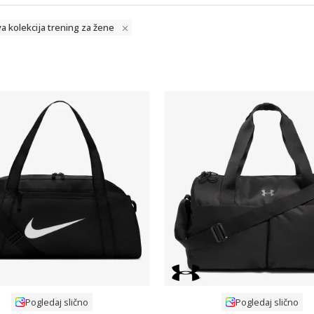
va kolekcija trening za žene
Uporedi
Uporedi
Pogledaj slično
Pogledaj slično