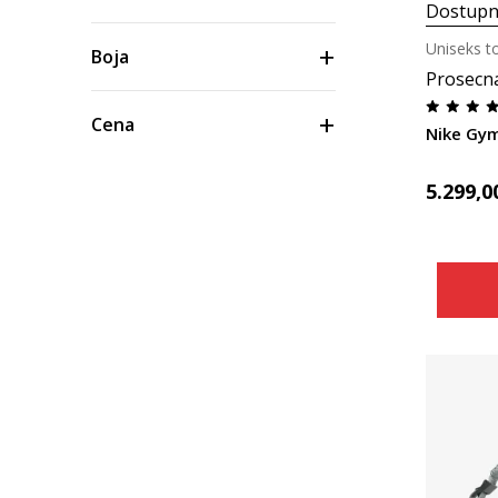
Dostupn
Uniseks t
Boja
Prosecn
Cena
Nike Gym
5.299,0
Materijal