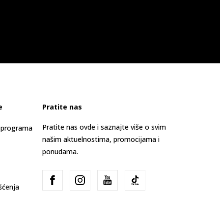
e
Pratite nas
Pratite nas ovde i saznajte više o svim
s programa
našim aktuelnostima, promocijama i
ponudama.
išćenja