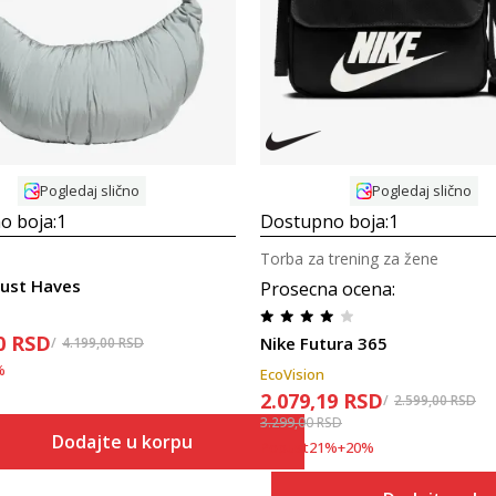
Uporedi
Uporedi
Pogledaj slično
Pogledaj slično
o boja:
1
Dostupno boja:
1
Torba za trening za žene
ust Haves
Prosecna ocena
:
0
RSD
Nike Futura 365
4.199,00
RSD
%
EcoVision
2.079,19
RSD
2.599,00
RSD
3.299,00
RSD
Dodajte u korpu
Popust
21
%
+
20
%