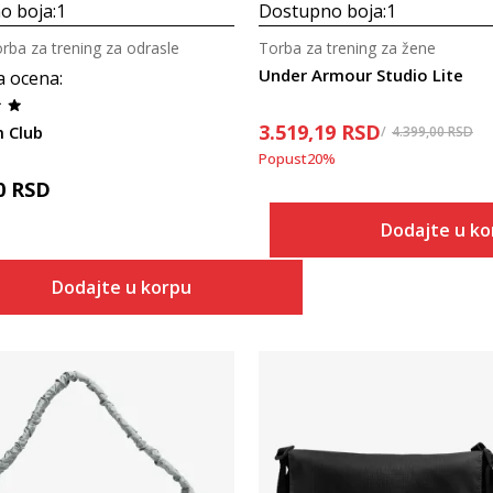
o boja:
1
Dostupno boja:
1
orba za trening za odrasle
Torba za trening za žene
Under Armour Studio Lite
a ocena
:
3.519,19
RSD
 Club
4.399,00
RSD
Popust
20
%
0
RSD
Dodajte u k
Dodajte u korpu