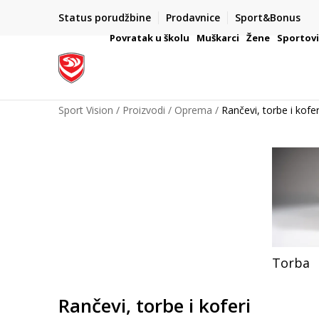
Status porudžbine
Prodavnice
Sport&Bonus
mpanije
VAŽNO OBAVEŠTENJE ZA POTROŠAČE
Povratak u školu
Muškarci
Žene
Sportov
Sport Vision
Proizvodi
Oprema
Rančevi, torbe i kofer
Torba
Rančevi, torbe i koferi