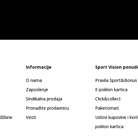
Informacije
Sport Vision ponud
O nama
Pravila Sport&Bonu
Zaposlenje
E-poklon kartica
Sindikalna prodaja
Click&collect
Pronađite prodavnicu
Paketomati
džbine
Vesti
Uslovi kupovine i kor
poklon kartica