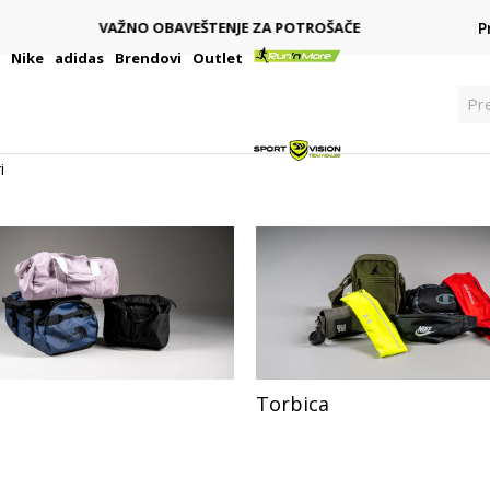
PLAĆANJE NA RATE
P
Kreditnim karticama BANCA INTESA platite na 9 rata
i
Nike
adidas
Brendovi
Outlet
Pre
i
Torbica