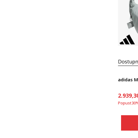
Dostupn
adidas M
2.939,3
Popust
30