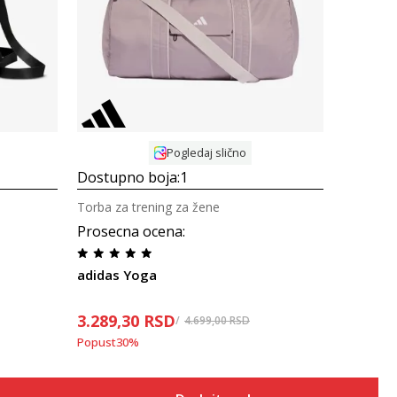
Uporedi
Pogledaj slično
Dostupno boja:
1
Torba za trening za žene
Prosecna ocena
:
adidas Yoga
3.289,30
RSD
4.699,00
RSD
Popust
30
%