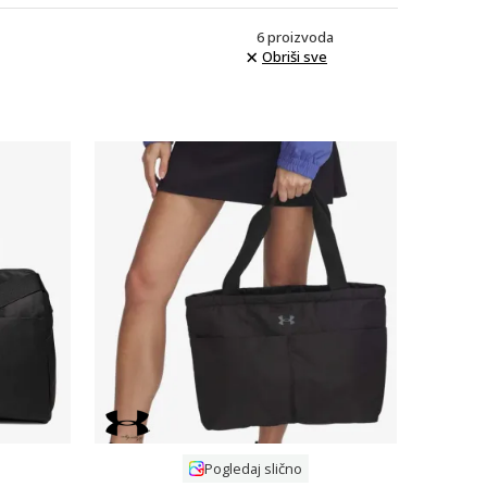
6
proizvoda
Obriši sve
Uporedi
Pogledaj slično