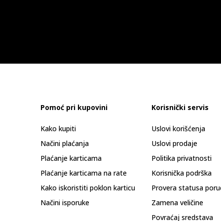
Pomoć pri kupovini
Korisnički servis
Kako kupiti
Uslovi korišćenja
Načini plaćanja
Uslovi prodaje
Plaćanje karticama
Politika privatnosti
Plaćanje karticama na rate
Korisnička podrška
Kako iskoristiti poklon karticu
Provera statusa poru
Načini isporuke
Zamena veličine
Povraćaj sredstava