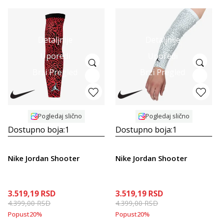
Detaljnije
Detaljnije
Uporedi
Uporedi
Brzi Pregled
Brzi Pregled
Pogledaj slično
Pogledaj slično
Dostupno boja:
1
Dostupno boja:
1
Nike Jordan Shooter
Nike Jordan Shooter
3.519,19
RSD
3.519,19
RSD
4.399,00
RSD
4.399,00
RSD
Popust
20
%
Popust
20
%