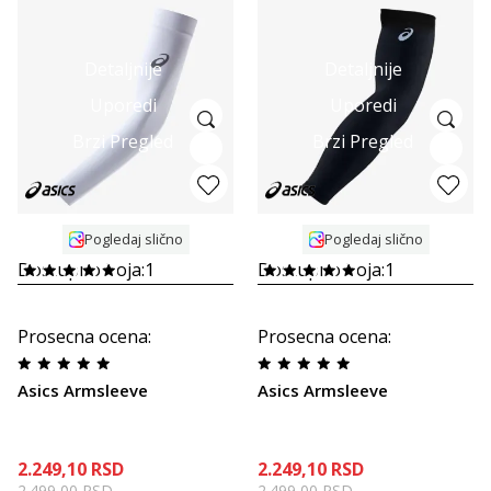
Detaljnije
Detaljnije
Uporedi
Uporedi
Brzi Pregled
Brzi Pregled
Pogledaj slično
Pogledaj slično
Dostupno boja:
1
Dostupno boja:
1
Prosecna ocena
:
Prosecna ocena
:
Asics Armsleeve
Asics Armsleeve
2.249,10
RSD
2.249,10
RSD
2.499,00
RSD
2.499,00
RSD