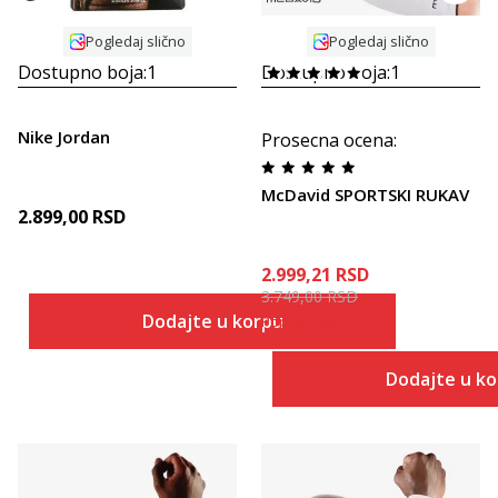
Pogledaj slično
Pogledaj slično
Dostupno boja:
1
Dostupno boja:
1
Nike Jordan
Prosecna ocena
:
McDavid SPORTSKI RUKAV
2.899,00
RSD
2.999,21
RSD
3.749,00
RSD
Dodajte u korpu
Popust
20
%
Dodajte u k