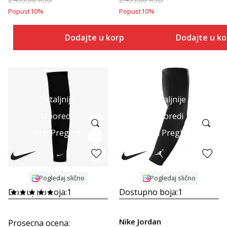
Popust
10
%
Popust
10
%
Dodajte u korpu
Dodajte u k
Detaljnije
Detaljnije
Uporedi
Uporedi
Brzi Pregled
Brzi Pregled
Pogledaj slično
Pogledaj slično
Dostupno boja:
1
Dostupno boja:
1
Nike Jordan
Prosecna ocena
: