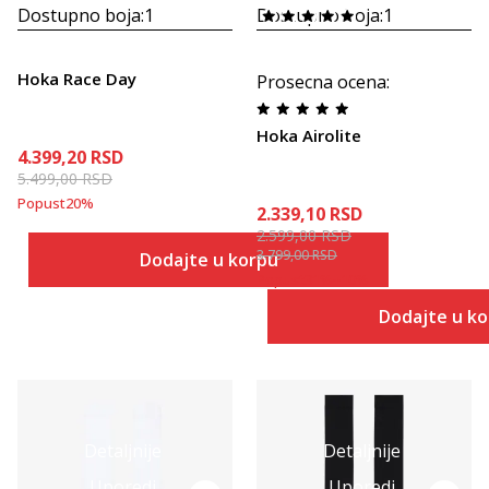
Dostupno boja:
1
Dostupno boja:
1
Hoka Race Day
Prosecna ocena
:
Hoka Airolite
4.399,20
RSD
5.499,00
RSD
Popust
20
%
2.339,10
RSD
2.599,00
RSD
3.799,00
RSD
Dodajte u korpu
Popust
31
%
+
10
%
Dodajte u k
Detaljnije
Detaljnije
Uporedi
Uporedi