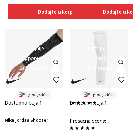
Dodajte u korpu
Dodajte u k
Detaljnije
Detaljnije
Uporedi
Uporedi
Brzi Pregled
Brzi Pregled
Pogledaj slično
Pogledaj slično
Dostupno boja:
1
Dostupno boja:
1
Nike Jordan Shooter
Prosecna ocena
: