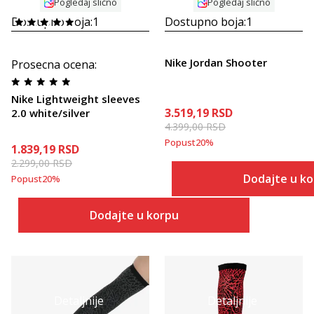
Pogledaj slično
Pogledaj slično
Dostupno boja:
1
Dostupno boja:
1
Nike Jordan Shooter
Prosecna ocena
:
Nike Lightweight sleeves
3.519,19
RSD
2.0 white/silver
4.399,00
RSD
Popust
20
%
1.839,19
RSD
2.299,00
RSD
Dodajte u k
Popust
20
%
Dodajte u korpu
Detaljnije
Detaljnije