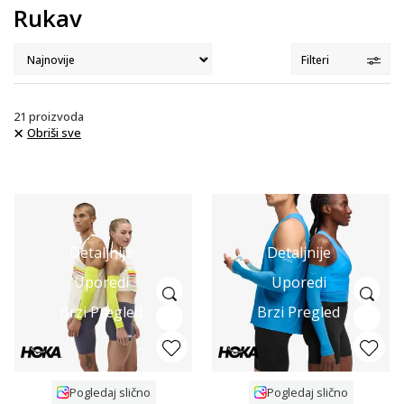
Rukav
Filteri
21
proizvoda
Obriši sve
Detaljnije
Detaljnije
Uporedi
Uporedi
Brzi Pregled
Brzi Pregled
Pogledaj slično
Pogledaj slično