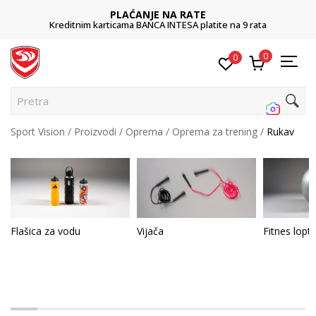
POZOVITE NAS
011 422 1422
0
0
Pretraži sajt.
Sport Vision
Proizvodi
Oprema
Oprema za trening
Rukav
Flašica za vodu
Vijača
Fitnes lopt