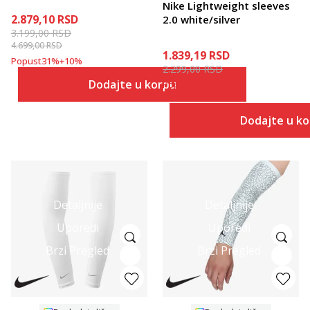
Nike Lightweight sleeves
2.879,10
RSD
2.0 white/silver
3.199,00
RSD
4.699,00
RSD
1.839,19
RSD
Popust
31
%
+
10
%
2.299,00
RSD
Dodajte u korpu
Popust
20
%
Dodajte u k
Detaljnije
Detaljnije
Uporedi
Uporedi
Brzi Pregled
Brzi Pregled