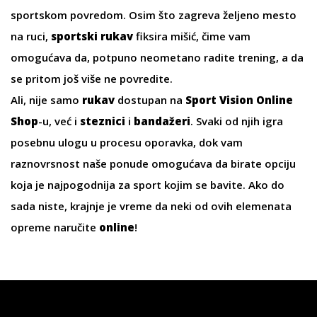
sportskom povredom. Osim što zagreva željeno mesto
na ruci,
sportski rukav
fiksira mišić, čime vam
omogućava da, potpuno neometano radite trening, a da
se pritom još više ne povredite.
Ali, nije samo
rukav
dostupan na
Sport Vision Online
Shop
-u, već i
steznici
i
bandažeri
. Svaki od njih igra
posebnu ulogu u procesu oporavka, dok vam
raznovrsnost naše ponude omogućava da birate opciju
koja je najpogodnija za sport kojim se bavite. Ako do
sada niste, krajnje je vreme da neki od ovih elemenata
opreme naručite
online
!