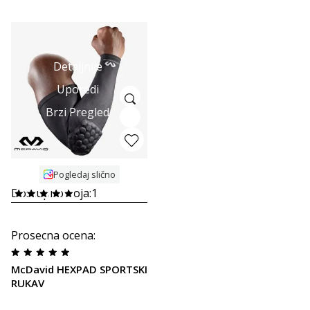
Detaljnije
Uporedi
Brzi Pregled
Pogledaj slično
Dostupno boja:
1
Prosecna ocena
:
McDavid HEXPAD SPORTSKI
RUKAV