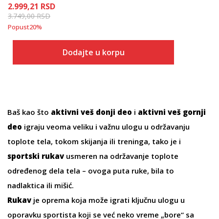
2.999,21
RSD
3.749,00
RSD
Popust
20
%
Dodajte u korpu
Baš kao što
aktivni veš donji deo
i
aktivni veš gornji
deo
igraju veoma veliku i važnu ulogu u održavanju
toplote tela, tokom skijanja ili treninga, tako je i
sportski rukav
usmeren na održavanje toplote
određenog dela tela – ovoga puta ruke, bila to
nadlaktica ili mišić.
Rukav
je oprema koja može igrati ključnu ulogu u
oporavku sportista koji se već neko vreme „bore“ sa