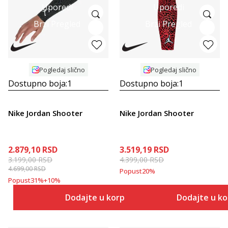
Uporedi
Uporedi
Brzi Pregled
Brzi Pregled
Pogledaj slično
Pogledaj slično
Dostupno boja:
1
Dostupno boja:
1
Nike Jordan Shooter
Nike Jordan Shooter
2.879,10
RSD
3.519,19
RSD
3.199,00
RSD
4.399,00
RSD
4.699,00
RSD
Popust
20
%
Popust
31
%
+
10
%
Dodajte u korpu
Dodajte u k