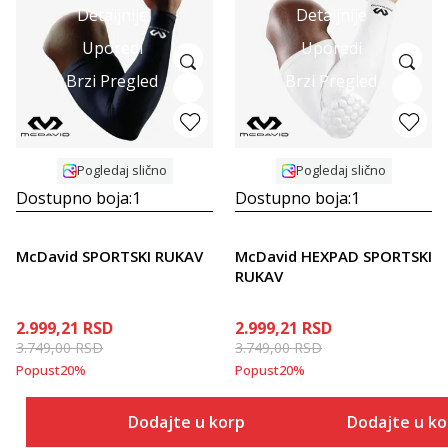
Detaljnije
Detaljnije
Uporedi
Uporedi
Brzi Pregled
Brzi Pregled
Pogledaj slično
Pogledaj slično
Dostupno boja:
1
Dostupno boja:
1
McDavid SPORTSKI RUKAV
McDavid HEXPAD SPORTSKI
RUKAV
2.999,21
RSD
2.999,21
RSD
3.749,00
RSD
3.749,00
RSD
Popust
20
%
Popust
20
%
Dodajte u korpu
Dodajte u k