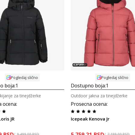
Uporedi
Uporedi
Pogledaj slično
Pogledaj slično
o boja:
1
Dostupno boja:
1
kijanje za tinejdžerke
Outdoor jakna za tinejdžerke
a ocena
:
Prosecna ocena
:
oris JR
Icepeak Kenova Jr
9
RSD
5.759,21
RSD
9.499,00
RSD
7.199,00
RSD