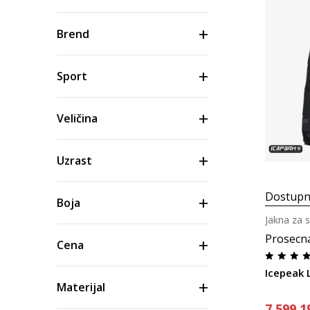
Brend
Sport
Veličina
Uzrast
Dostupn
Boja
Jakna za s
Prosecn
Cena
Icepeak L
Materijal
7.599,1