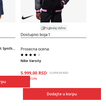
Pogledaj slično
Dostupno boja:
1
Nike Sportswear Heavyweight Synthetic fill
Prosecna ocena
:
Nike Varsity
5.999,00
RSD
12.999,00
RSD
Popust
53
%
orpu
Dodajte u korpu