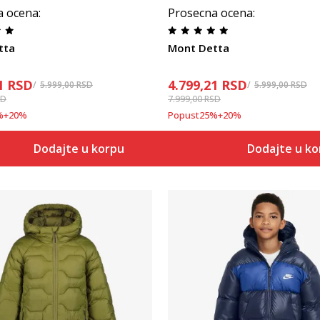
a ocena
:
Prosecna ocena
:
tta
Mont Detta
1
RSD
4.799,21
RSD
5.999,00
RSD
5.999,00
RSD
SD
7.999,00
RSD
%
+
20
%
Popust
25
%
+
20
%
Dodajte u korpu
Dodajte u k
Uporedi
Uporedi