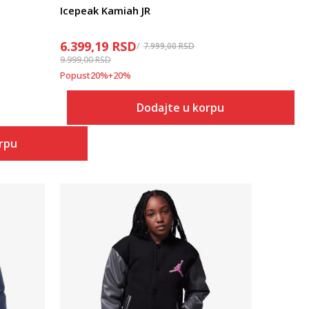
Icepeak Kamiah JR
6.399,19
RSD
7.999,00
RSD
9.999,00
RSD
Popust
20
%
+
20
%
Dodajte u korpu
orpu
Uporedi