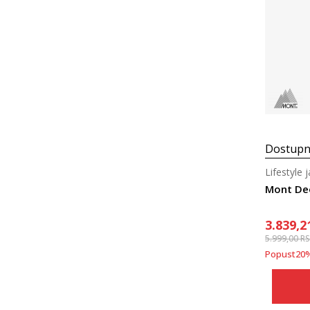
Dostupn
Lifestyle 
Mont De
3.839,2
5.999,00
R
Popust
20