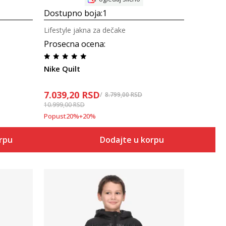
Dostupno boja:
1
Lifestyle jakna za dečake
Prosecna ocena
:
Nike Quilt
7.039,20
RSD
8.799,00
RSD
10.999,00
RSD
Popust
20
%
+
20
%
orpu
Dodajte u korpu