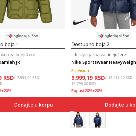
Pogledaj slično
Pogledaj slično
o boja:
1
Dostupno boja:
2
akna za tinejdžere
Lifestyle jakna za tinejdžere
Kamiah JR
EcoVision
9
RSD
9.999,19
RSD
7.999,00
RSD
12.499,00
RSD
SD
15.799,00
RSD
%
+
20
%
Popust
20
%
+
20
%
Dodajte u korpu
Dodajte u k