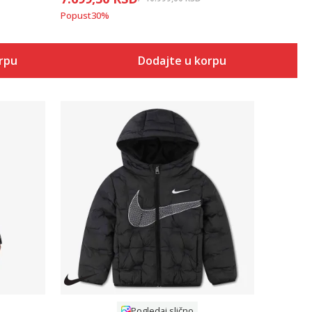
Popust
30
%
orpu
Dodajte u korpu
Uporedi
Pogledaj slično