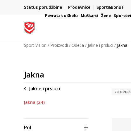
Status porudžbine
Prodavnice
Sport&Bonus
mpanije
VAŽNO OBAVEŠTENJE ZA POTROŠAČE
Povratak u školu
Muškarci
Žene
Sportov
Sport Vision
Proizvodi
Odeća
Jakne i prsluci
Jakna
Jakna
Jakne i prsluci
za-decak
Jakna
(24)
Pol