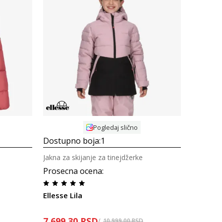
Uporedi
Pogledaj slično
Dostupno boja:
1
Jakna za skijanje za tinejdžerke
Prosecna ocena
:
Ellesse Lila
7.699,30
RSD
10.999,00
RSD