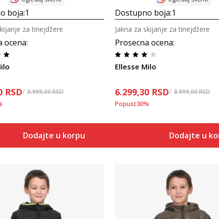
o boja:
1
Dostupno boja:
1
kijanje za tinejdžere
Jakna za skijanje za tinejdžere
a ocena
:
Prosecna ocena
:
ilo
Ellesse Milo
0
RSD
6.299,30
RSD
8.999,00
RSD
8.999,00
RSD
%
Popust
30
%
Dodajte u korpu
Dodajte u k