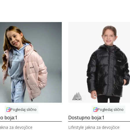
Uporedi
Uporedi
Pogledaj slično
Pogledaj slično
o boja:
1
Dostupno boja:
1
jakna za devojčice
Lifestyle jakna za devojčice