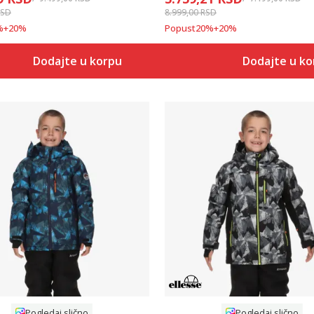
RSD
8.999,00
RSD
%
+
20
%
Popust
20
%
+
20
%
Dodajte u korpu
Dodajte u k
Uporedi
Uporedi
Pogledaj slično
Pogledaj slično