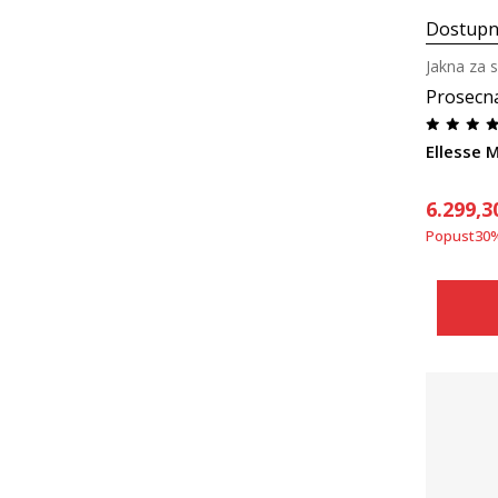
Dostupn
Jakna za s
Prosecn
Ellesse M
6.299,3
Popust
30