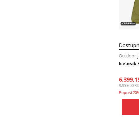
Dostupn
Outdoor j
Icepeak 
6.399,1
9.999,00
R
Popust
20