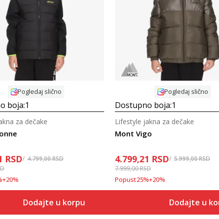
Uporedi
Uporedi
Pogledaj slično
Pogledaj slično
o boja:
1
Dostupno boja:
1
jakna za dečake
Lifestyle jakna za dečake
onne
Mont Vigo
1
RSD
4.799,21
RSD
4.799,00
RSD
5.999,00
RSD
SD
7.999,00
RSD
%
+
20
%
Popust
25
%
+
20
%
Dodajte u korpu
Dodajte u k