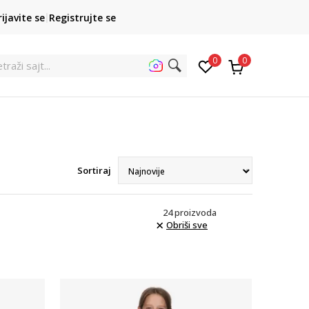
POZOVITE NAS
rijavite se
Registrujte se
011 422 1422
kupovina p
0
0
traži
Sortiraj
24
proizvoda
Obriši sve