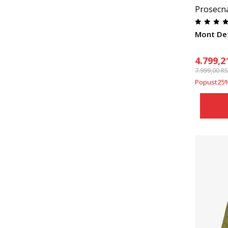
Prosecn
Mont De
4.799,2
7.999,00
R
Popust
25