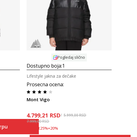
Uporedi
Pogledaj slično
Dostupno boja:
1
Lifestyle jakna za dečake
Prosecna ocena
:
Mont Vigo
4.799,21
RSD
5.999,00
RSD
7.999,00
RSD
orpu
Popust
25
%
+
20
%