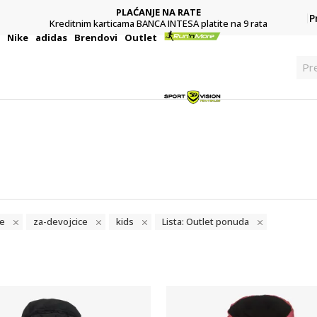
PLAĆANJE NA RATE
P
Kreditnim karticama BANCA INTESA platite na 9 rata
i
Nike
adidas
Brendovi
Outlet
Pre
e
za-devojcice
kids
Lista: Outlet ponuda