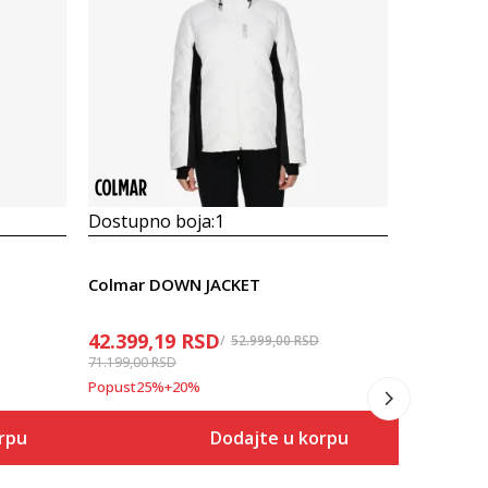
Dostupno boja:
1
Dostupno
Colmar DOWN JACKET
Prosecna
42.399,19
RSD
Colmar D
52.999,00
RSD
71.199,00
RSD
Popust
25
%
+
20
%
42.399,1
71.199,00
R
rpu
Dodajte u korpu
Popust
25
%
Veličina