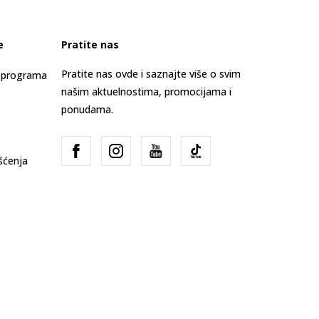
e
Pratite nas
Pratite nas ovde i saznajte više o svim
s programa
našim aktuelnostima, promocijama i
ponudama.
išćenja