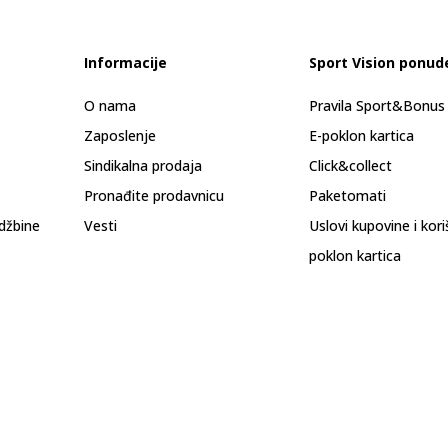
Informacije
Sport Vision ponud
O nama
Pravila Sport&Bonu
Zaposlenje
E-poklon kartica
Sindikalna prodaja
Click&collect
Pronađite prodavnicu
Paketomati
džbine
Vesti
Uslovi kupovine i kor
poklon kartica