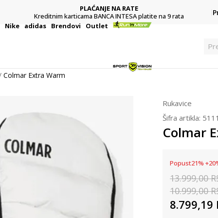
PLAĆANJE NA RATE
P
Kreditnim karticama BANCA INTESA platite na 9 rata
i
Nike
adidas
Brendovi
Outlet
Pr
Colmar Extra Warm
Rukavice
Šifra artikla:
511
Colmar 
Popust
21
%
+
20
13.999,00
R
10.999,00
R
8.799,19