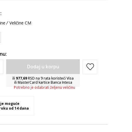
:
ine
Veličine CM
inu:
Dodaj u korpu
ili
977,69
RSD na 9 rata koristeći Visa
ili MasterCard kartice Banca Intesa
Potrebno je odabrati željenu veličinu
 je moguće
 roku od 14 dana