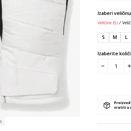
Izaberi veličinu
Veličine EU
Velič
S
M
L
Izaberite količ
Proizvod
vratiti u
o