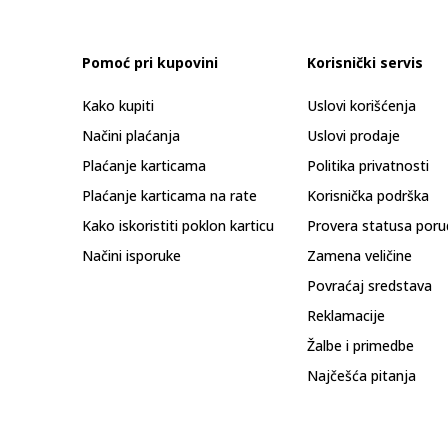
Pomoć pri kupovini
Korisnički servis
Kako kupiti
Uslovi korišćenja
Načini plaćanja
Uslovi prodaje
Plaćanje karticama
Politika privatnosti
Plaćanje karticama na rate
Korisnička podrška
Kako iskoristiti poklon karticu
Provera statusa poru
Načini isporuke
Zamena veličine
Povraćaj sredstava
Reklamacije
Žalbe i primedbe
Najčešća pitanja