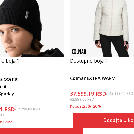
o boja:
1
Dostupno boja:
1
Colmar EXTRA WARM
a ocena
:
37.599,19
RSD
Sparkly
46.999,00
RSD
62.999,00
RSD
Popust
25
%
+
20
%
21
RSD
7.799,00
RSD
SD
Dodajte u ko
%
+
20
%
Veličina