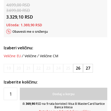
4.699,00
RSD
3.699,00
RSD
3.329,10
RSD
Ušteda:
1.369,90
RSD
Obavesti me o sniženju
Izaberi veličinu:
Veličine EU
Veličine
Veličine CM
19
20
21
22
23
24
25
26
27
Izaberite količinu:
Dodaj u korpu
ili
369,90
RSD na 9 rata koristeći Visa ili MasterCard kartice
Banca Intesa