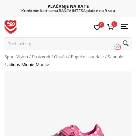
PLAĆANJE NA RATE
Kreditnim karticama BANCA INTESA platite na 9 rata
0
0
Pretraži sajt...
Sport Vision
Proizvodi
Obuća
Papuče i sandale
Sandale
adidas Minnie Mouse