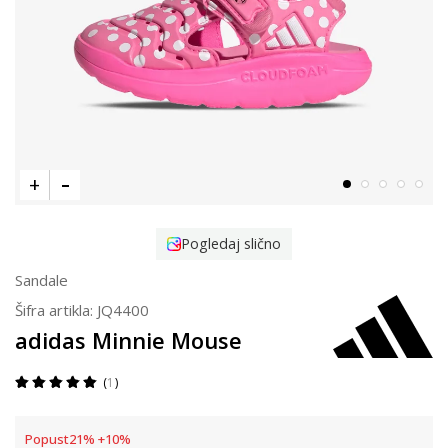
Pogledaj slično
Sandale
Šifra artikla:
JQ4400
adidas Minnie Mouse
1
Popust
21
%
+
10
%