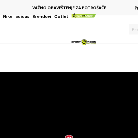
PLAĆANJE NA RATE
OTROŠAČE
P
Kreditnim karticama BANCA INTESA platite na 9
i
Nike
adidas
Brendovi
Outlet
Pre
idas
TREETTALK
599,00