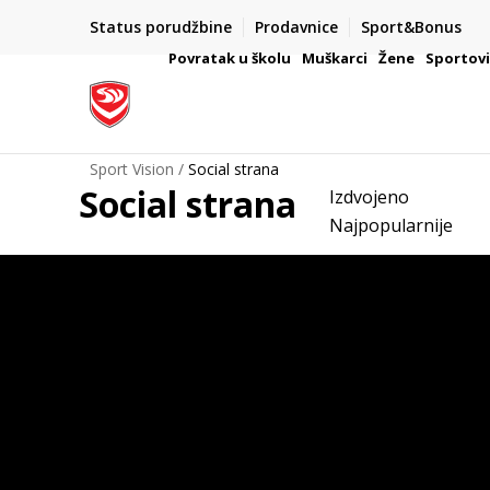
Status porudžbine
Prodavnice
Sport&Bonus
meni naziva kompanije
VAŽNO OBAVEŠTENJE ZA P
Povratak u školu
Muškarci
Žene
Sportov
Sport Vision
Social strana
Social strana
Izdvojeno
Najpopularnije
E-POKLON
ad
KARTICA
S
3.000,00
7.