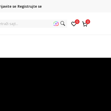
POZOVITE NAS
rijavite se
Registrujte se
 rata
011 422 1422
0
0
traži sajt...