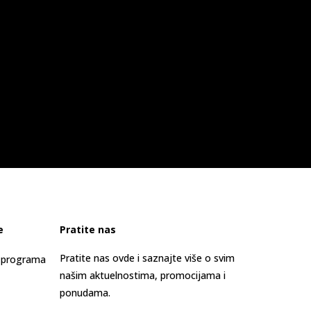
e
Pratite nas
Pratite nas ovde i saznajte više o svim
s programa
našim aktuelnostima, promocijama i
ponudama.