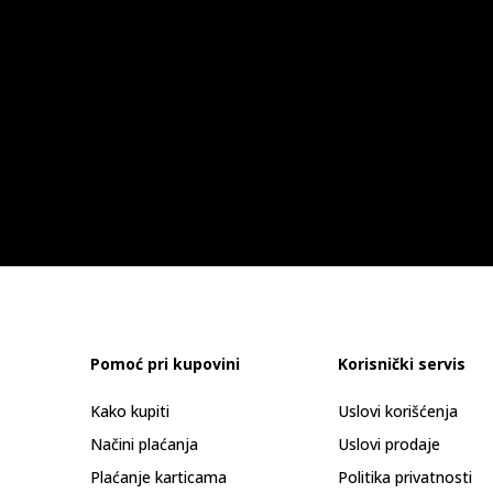
ad
B
adidas
S
STREETTALK
6.
BOLD
8.299,00
Pomoć pri kupovini
Korisnički servis
adidas
ad
Kako kupiti
Uslovi korišćenja
STREETTALK
2.
Načini plaćanja
Uslovi prodaje
7.599,00
8.
Plaćanje karticama
Politika privatnosti