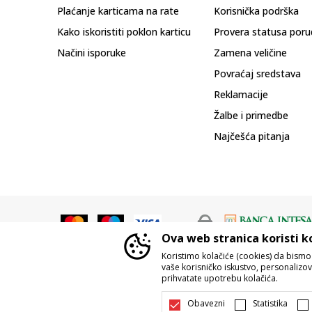
Plaćanje karticama na rate
Korisnička podrška
Kako iskoristiti poklon karticu
Provera statusa poru
Načini isporuke
Zamena veličine
Povraćaj sredstava
Reklamacije
Žalbe i primedbe
Najčešća pitanja
Ova web stranica koristi k
Koristimo kolačiće (cookies) da bism
vaše korisničko iskustvo, personalizoval
prihvatate upotrebu kolačića.
Nastojimo da budemo što precizniji u o
Svi artikli prikazani na sajtu su d
Obavezni
Statistika