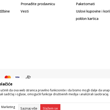
Pronađite prodavnicu
Paketomati
džbine
Vesti
Uslovi kupovine i kor
poklon kartica
olačiće
o učinili da ova web stranica pravilno funkcioniše i da bismo mogli dalje da un
i sadržaj i oglase, omogućili funkcije društvenih medija i analizirali saobraćaj. 
pisu proizvoda, prikazu slika i samih cena, ali ne možemo garantovati da su s
eo naše ponude i ne podrazumeva da su dostupni u svakom trenutku. Raspoloživos
Marketing
Centra na 011 422 1422.
Saznaj više
Slažem se