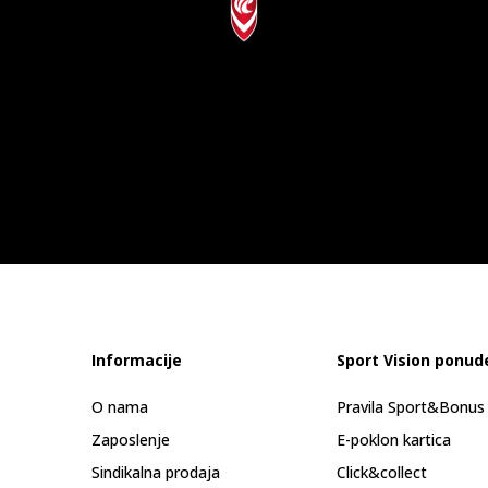
idas
REAKNET
LEEK
999,00
Informacije
Sport Vision ponud
idas RUN 70s
O nama
Pravila Sport&Bonu
0
Zaposlenje
E-poklon kartica
299,00
Sindikalna prodaja
Click&collect