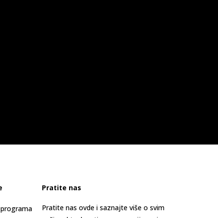
e
Pratite nas
Pratite nas ovde i saznajte više o svim
s programa