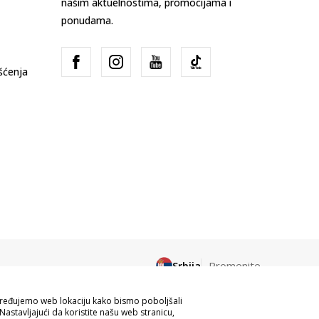
našim aktuelnostima, promocijama i
ponudama.
išćenja
Srbija
Promenite
apređujemo web lokaciju kako bismo poboljšali
Nastavljajući da koristite našu web stranicu,