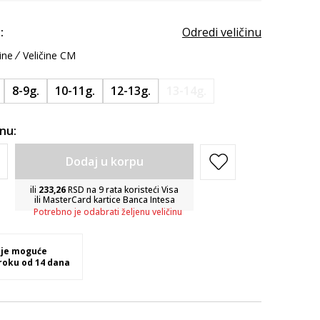
:
Odredi veličinu
ine
Veličine CM
8-9g.
10-11g.
12-13g.
13-14g.
inu:
Dodaj u korpu
ili
233,26
RSD na 9 rata koristeći Visa
ili MasterCard kartice Banca Intesa
Potrebno je odabrati željenu veličinu
 je moguće
 roku od 14 dana