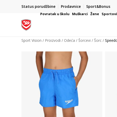
Status porudžbine
Prodavnice
Sport&Bonus
mpanije
VAŽNO OBAVEŠTENJE ZA POTROŠAČE
Povratak u školu
Muškarci
Žene
Sportov
Sport Vision
Proizvodi
Odeća
Šorcevi
Šorc
Speedo