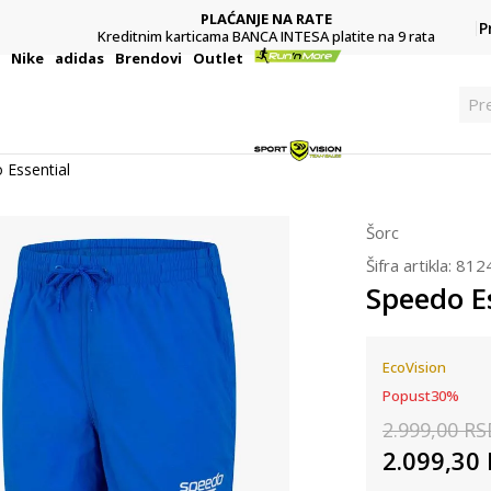
PLAĆANJE NA RATE
P
Kreditnim karticama BANCA INTESA platite na 9 rata
i
Nike
adidas
Brendovi
Outlet
Pre
 Essential
Šorc
Šifra artikla:
812
Speedo E
EcoVision
Popust
30
%
2.999,00
RS
2.099,30