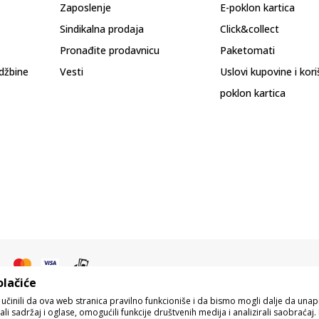
Zaposlenje
E-poklon kartica
Sindikalna prodaja
Click&collect
Pronađite prodavnicu
Paketomati
džbine
Vesti
Uslovi kupovine i kor
poklon kartica
olačiće
o učinili da ova web stranica pravilno funkcioniše i da bismo mogli dalje da un
i sadržaj i oglase, omogućili funkcije društvenih medija i analizirali saobraćaj. 