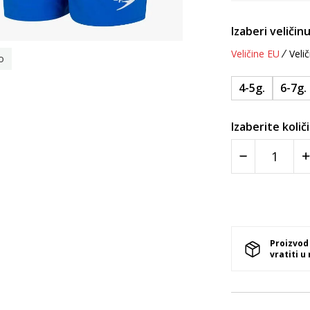
Izaberi veličinu
Veličine EU
Velič
o
4-5g.
6-7g.
Izaberite količ
Proizvod
vratiti u