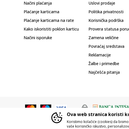
Načini plaćanja
Uslovi prodaje
Plaćanje karticama
Politika privatnosti
Plaćanje karticama na rate
Korisnička podrška
Kako iskoristiti poklon karticu
Provera statusa poru
Načini isporuke
Zamena veličine
Povraćaj sredstava
Reklamacije
Žalbe i primedbe
Najčešća pitanja
Ova web stranica koristi k
Koristimo kolačiće (cookies) da bism
vaše korisničko iskustvo, personalizoval