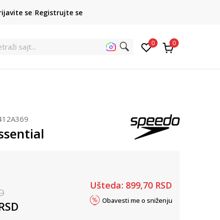
POZOVITE NAS
rijavite se
Registrujte se
011 422 1422
kupovina p
0
0
traži sajt...
412A369
ssential
Ušteda:
899,70
RSD
D
Obavesti me o sniženju
RSD