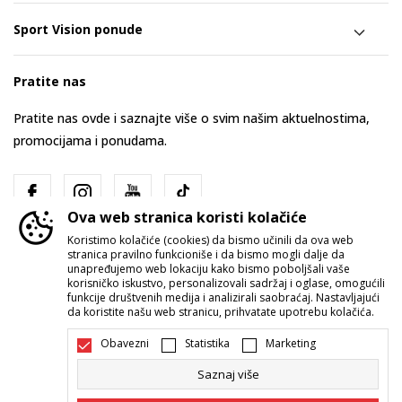
Sport Vision ponude
Pratite nas
Pratite nas ovde i saznajte više o svim našim aktuelnostima,
promocijama i ponudama.
Ova web stranica koristi kolačiće
Koristimo kolačiće (cookies) da bismo učinili da ova web
stranica pravilno funkcioniše i da bismo mogli dalje da
unapređujemo web lokaciju kako bismo poboljšali vaše
korisničko iskustvo, personalizovali sadržaj i oglase, omogućili
funkcije društvenih medija i analizirali saobraćaj. Nastavljajući
Srbija
Promenite
da koristite našu web stranicu, prihvatate upotrebu kolačića.
Obavezni
Statistika
Marketing
Saznaj više