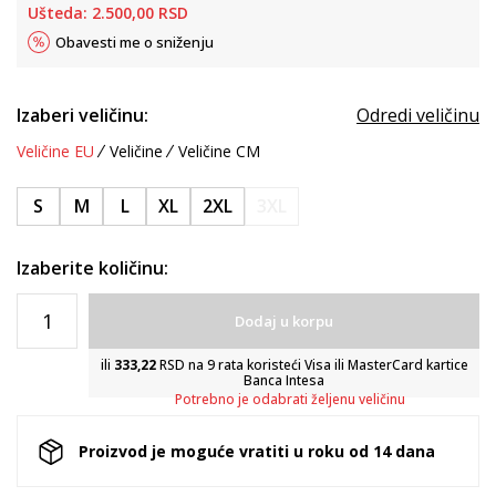
Ušteda:
2.500,00
RSD
Obavesti me o sniženju
Izaberi veličinu:
Odredi veličinu
Veličine EU
Veličine
Veličine CM
S
M
L
XL
2XL
3XL
Izaberite količinu:
Dodaj u korpu
ili
333,22
RSD na 9 rata koristeći Visa ili MasterCard kartice
Banca Intesa
Potrebno je odabrati željenu veličinu
Proizvod je moguće vratiti u roku od 14 dana