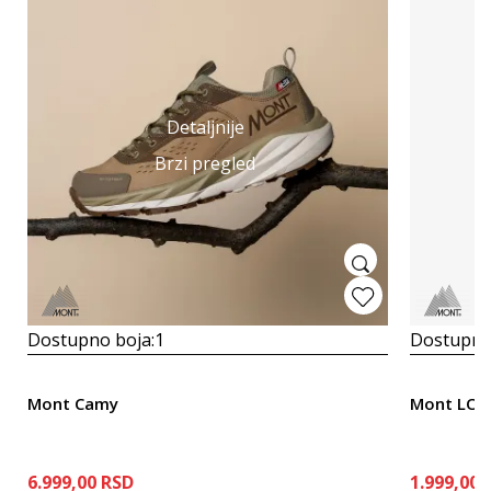
Detaljnije
Brzi pregled
Dostupno boja:
1
Dostupno
Mont Camy
Mont LOU
6.999,00
RSD
1.999,00