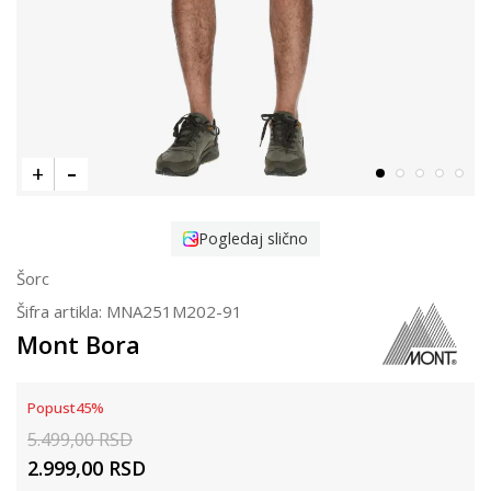
Pogledaj slično
Šorc
Šifra artikla:
MNA251M202-91
Mont Bora
Popust
45
%
5.499,00
RSD
2.999,00
RSD