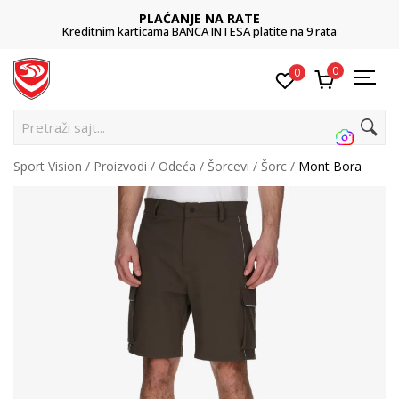
PLAĆANJE NA RATE
Kreditnim karticama BANCA INTESA platite na 9 rata
0
0
P
Sport Vision
Proizvodi
Odeća
Šorcevi
Šorc
Mont Bora