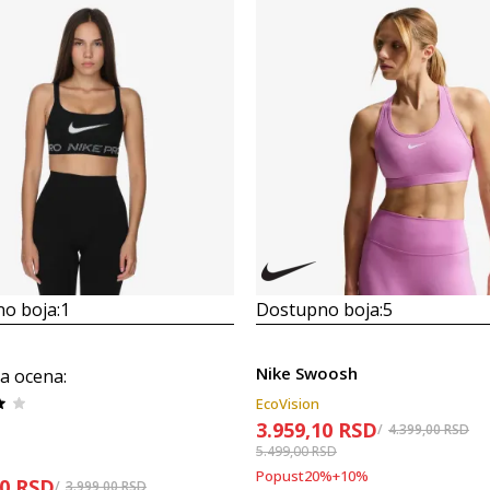
o boja:
1
Dostupno boja:
5
Nike Swoosh
a ocena
:
EcoVision
3.959,10
RSD
4.399,00
RSD
5.499,00
RSD
Popust
20
%
+
10
%
10
RSD
3.999,00
RSD