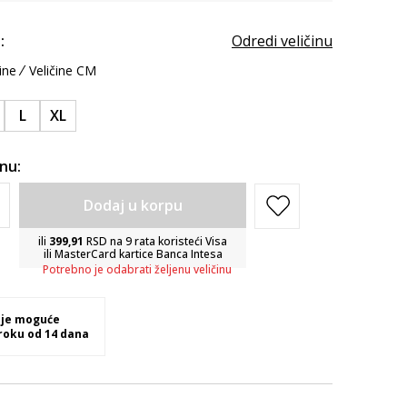
:
Odredi veličinu
ine
Veličine CM
L
XL
inu:
Dodaj u korpu
ili
399,91
RSD na 9 rata koristeći Visa
ili MasterCard kartice Banca Intesa
Potrebno je odabrati željenu veličinu
 je moguće
 roku od 14 dana