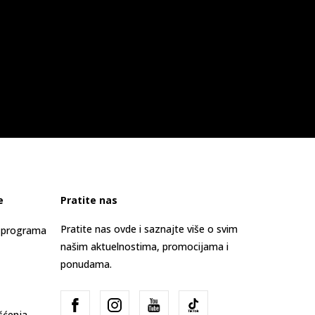
e
Pratite nas
Pratite nas ovde i saznajte više o svim
s programa
našim aktuelnostima, promocijama i
ponudama.
išćenja