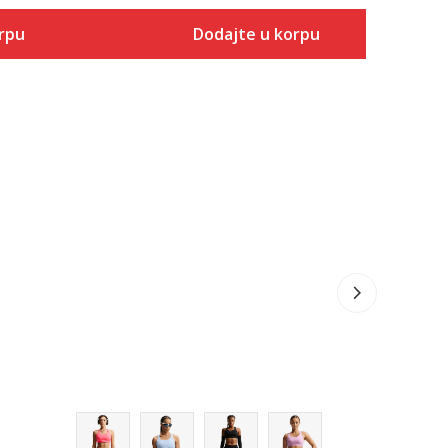
rpu
Dodajte u korpu
Veličina
 u korpu
Dodaj u korpu
XS
S
M
L
XL
2XL