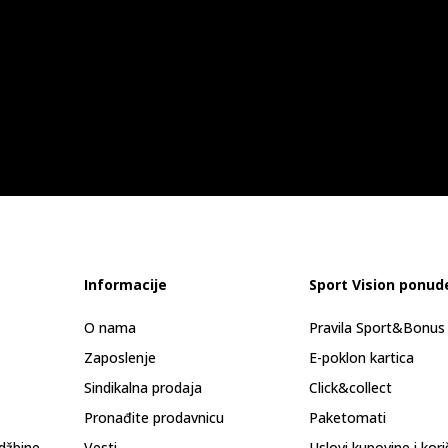
Informacije
Sport Vision ponud
O nama
Pravila Sport&Bonu
Zaposlenje
E-poklon kartica
Sindikalna prodaja
Click&collect
Pronađite prodavnicu
Paketomati
džbine
Vesti
Uslovi kupovine i kor