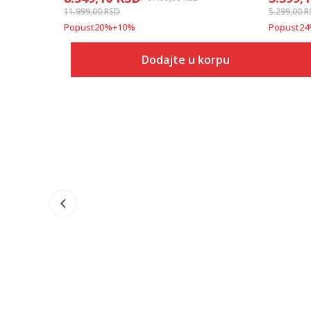
11.999,00
RSD
5.299,00
R
Popust
20
%
+
10
%
Popust
24
Dodajte u korpu
Veličina
Dodaj u korpu
5
5.5
6
6.5
7
7.5