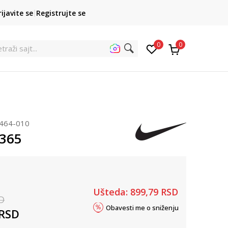
POZOVITE NAS
rijavite se
Registrujte se
011 422 1422
kupovina p
0
0
etra
464-010
 365
Ušteda:
899,79
RSD
D
Obavesti me o sniženju
RSD