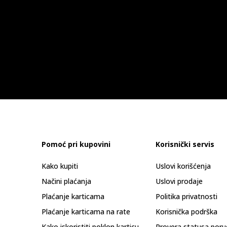
Pomoć pri kupovini
Korisnički servis
Kako kupiti
Uslovi korišćenja
Načini plaćanja
Uslovi prodaje
Plaćanje karticama
Politika privatnosti
Plaćanje karticama na rate
Korisnička podrška
Kako iskoristiti poklon karticu
Provera statusa poru