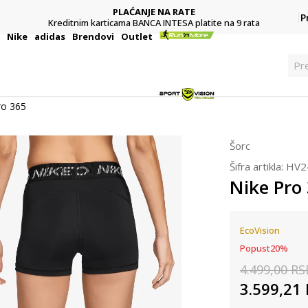
PLAĆANJE NA RATE
P
Kreditnim karticama BANCA INTESA platite na 9 rata
i
Nike
adidas
Brendovi
Outlet
Pr
ro 365
Šorc
Šifra artikla:
HV2
Nike Pro
EcoVision
Popust
20
%
4.499,00
RS
3.599,21