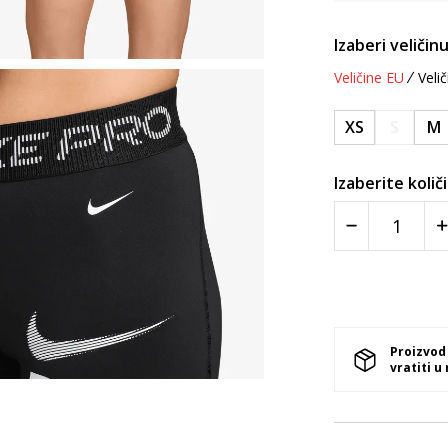
Izaberi veličinu
Veličine EU
Velič
XS
S
M
Izaberite količ
Proizvod
vratiti u