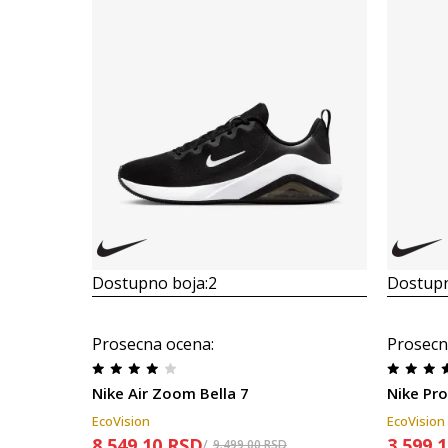
Dostupno boja:
2
Dostupn
Prosecna ocena
:
Prosecn
Nike Air Zoom Bella 7
Nike Pro
EcoVision
EcoVision
8.549,10
RSD
3.599,
9.499,00
RSD