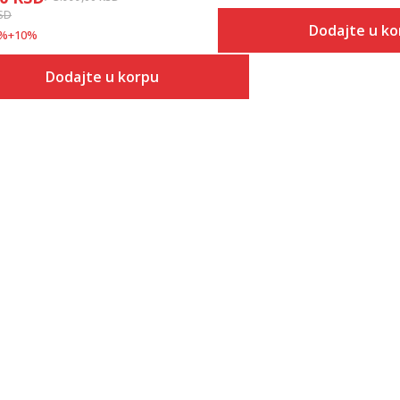
SD
Dodajte u ko
%
+
10
%
Veličina
Dodajte u korpu
Dodaj
2XS
Veličina
Dodaj u korpu
XS
XS
S
S
M
M
L
L
XL
XL
2XL
2XL