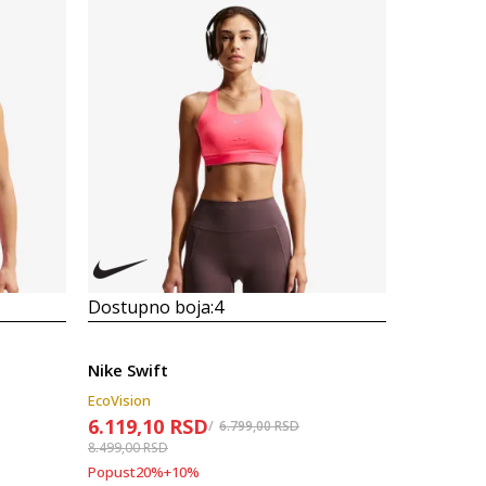
Dostupno boja:
4
Dostupno
Nike Swift
Nike Pro
EcoVision
6.119,10
RSD
2.499,00
6.799,00
RSD
8.499,00
RSD
Popust
44
%
Popust
20
%
+
10
%