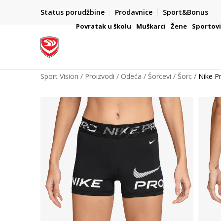
Status porudžbine
Prodavnice
Sport&Bonus
mpanije
VAŽNO OBAVEŠTENJE ZA POTROŠAČE
Povratak u školu
Muškarci
Žene
Sportov
Sport Vision
Proizvodi
Odeća
Šorcevi
Šorc
Nike P