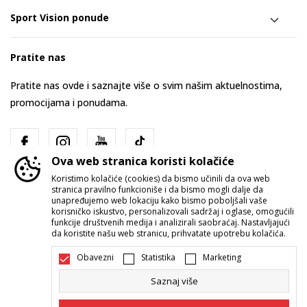
Sport Vision ponude
Pratite nas
Pratite nas ovde i saznajte više o svim našim aktuelnostima,
promocijama i ponudama.
Ova web stranica koristi kolačiće
Koristimo kolačiće (cookies) da bismo učinili da ova web
stranica pravilno funkcioniše i da bismo mogli dalje da
unapređujemo web lokaciju kako bismo poboljšali vaše
korisničko iskustvo, personalizovali sadržaj i oglase, omogućili
funkcije društvenih medija i analizirali saobraćaj. Nastavljajući
Srbija
Promenite
da koristite našu web stranicu, prihvatate upotrebu kolačića.
Obavezni
Statistika
Marketing
Saznaj više