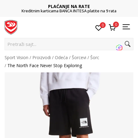
PLAĆANJE NA RATE
Kreditnim karticama BANCA INTESA platite na 9 rata
0
0
Pre
Sport Vision
Proizvodi
Odeća
Šorcevi
Šorc
The North Face Never Stop Exploring