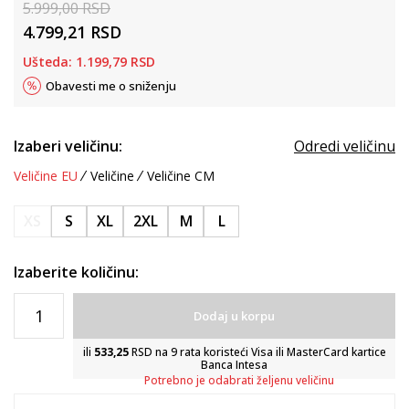
5.999,00
RSD
4.799,21
RSD
Ušteda:
1.199,79
RSD
Obavesti me o sniženju
Izaberi veličinu:
Odredi veličinu
Veličine EU
Veličine
Veličine CM
XS
S
XL
2XL
M
L
Izaberite količinu:
Dodaj u korpu
ili
533,25
RSD na 9 rata koristeći Visa ili MasterCard kartice
Banca Intesa
Potrebno je odabrati željenu veličinu