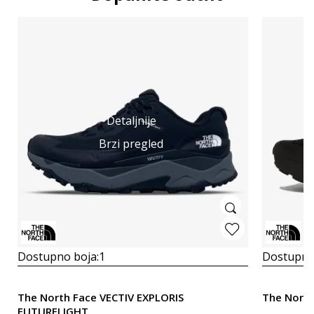
Detaljnije
Brzi pregled
Dostupno boja:
1
Dostupno
The North Face VECTIV EXPLORIS
The North
FUTURELIGHT