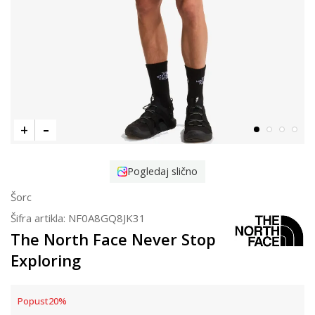
Pogledaj slično
Šorc
Šifra artikla:
NF0A8GQ8JK31
The North Face Never Stop
Exploring
Popust
20
%