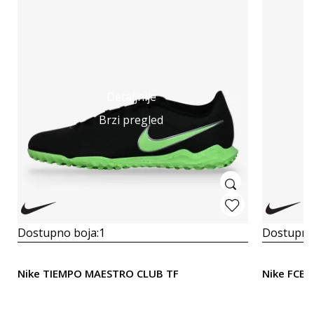
Detaljnije
Brzi pregled
Dostupno boja:
1
Dostupno
Nike TIEMPO MAESTRO CLUB TF
Nike FCB 