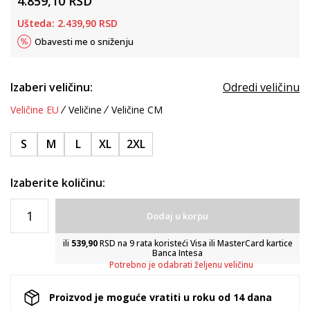
4.859,10
RSD
Ušteda:
2.439,90
RSD
Obavesti me o sniženju
Izaberi veličinu:
Odredi veličinu
Veličine EU
Veličine
Veličine CM
S
M
L
XL
2XL
Izaberite količinu:
Dodaj u korpu
ili
539,90
RSD na 9 rata koristeći Visa ili MasterCard kartice
Banca Intesa
Potrebno je odabrati željenu veličinu
Proizvod je moguće vratiti u roku od 14 dana