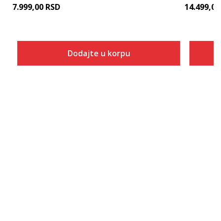
7.999,00
RSD
14.499,00
Dodajte u korpu
Veličina
Dodaj u korpu
6.5
7
7.5
8
8.5
9