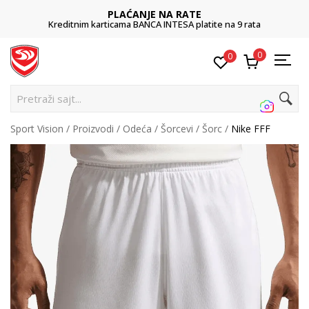
PLAĆANJE NA RATE
Kreditnim karticama BANCA INTESA platite na 9 rata
0
0
Pre
Sport Vision
Proizvodi
Odeća
Šorcevi
Šorc
Nike FFF