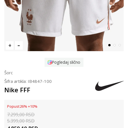
Pogledaj slično
Šorc
Šifra artikla:
IB4847-100
Nike FFF
Popust
26
%
+
10
%
7.299,00
RSD
5.399,00
RSD