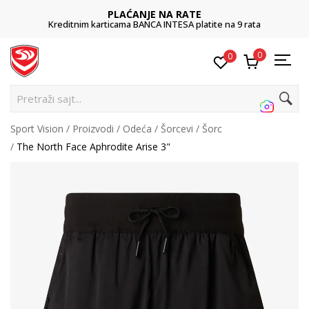
PLAĆANJE NA RATE
Kreditnim karticama BANCA INTESA platite na 9 rata
0
0
Pretraži sajt...
Sport Vision
Proizvodi
Odeća
Šorcevi
Šorc
The North Face Aphrodite Arise 3"