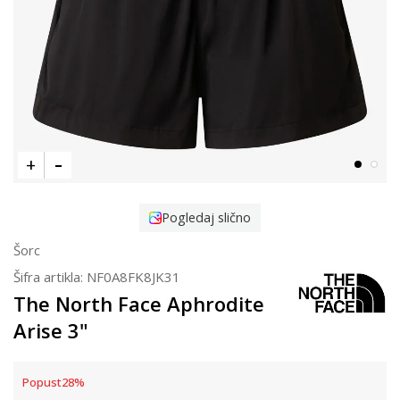
Pogledaj slično
Šorc
Šifra artikla:
NF0A8FK8JK31
The North Face Aphrodite
Arise 3"
Popust
28
%