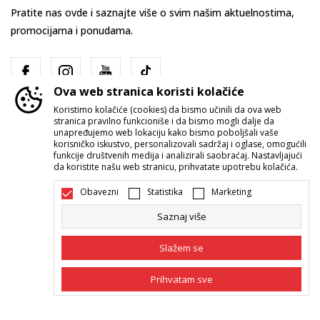
Pratite nas ovde i saznajte više o svim našim aktuelnostima,
promocijama i ponudama.
Ova web stranica koristi kolačiće
Koristimo kolačiće (cookies) da bismo učinili da ova web
stranica pravilno funkcioniše i da bismo mogli dalje da
unapređujemo web lokaciju kako bismo poboljšali vaše
korisničko iskustvo, personalizovali sadržaj i oglase, omogućili
funkcije društvenih medija i analizirali saobraćaj. Nastavljajući
Srbija
Promenite
da koristite našu web stranicu, prihvatate upotrebu kolačića.
Obavezni
Statistika
Marketing
Saznaj više
Slažem se
Nastojimo da budemo što precizniji u opisu proizvoda, prikazu slika i
Prihvatam sve
samih cena, ali ne možemo garantovati da su sve informacije kompletne i
bez grešaka. Svi artikli prikazani na sajtu su deo naše ponude i ne
podrazumeva da su dostupni u svakom trenutku. Raspoloživost robe
Obavezni
Obavezni kolačići čine stranicu upotrebljivom
možete proveriti pozivom Call Centra na 011 422 1422.