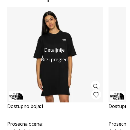
Detaljnije
Brzi pregled
Dostupno boja:
1
Dostupno
Prosecna ocena
:
Prosecna