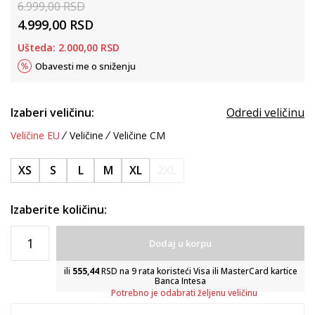
6.999,00
RSD
4.999,00
RSD
Ušteda:
2.000,00
RSD
Obavesti me o sniženju
Izaberi veličinu:
Odredi veličinu
Veličine EU
Veličine
Veličine CM
XS
S
L
M
XL
2XL
Izaberite količinu:
Dodaj u korpu
ili
555,44
RSD na 9 rata koristeći Visa ili MasterCard kartice
Banca Intesa
Potrebno je odabrati željenu veličinu