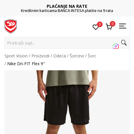
PLAĆANJE NA RATE
Kreditnim karticama BANCA INTESA platite na 9 rata
0
0
Pre
Sport Vision
Proizvodi
Odeća
Šorcevi
Šorc
Nike Dri-FIT Flex 9"