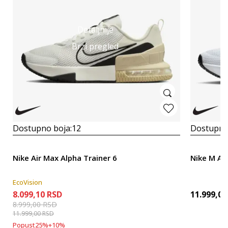
Detaljnije
Brzi pregled
Dostupno boja:
12
Dostupno
Nike Air Max Alpha Trainer 6
Nike M AI
EcoVision
8.099,10
RSD
11.999,00
8.999,00
RSD
11.999,00
RSD
Popust
25
%
+
10
%