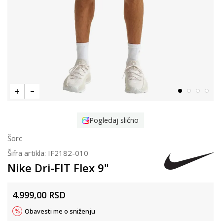
Pogledaj slično
Šorc
Šifra artikla:
IF2182-010
Nike Dri-FIT Flex 9"
4.999,00
RSD
Obavesti me o sniženju