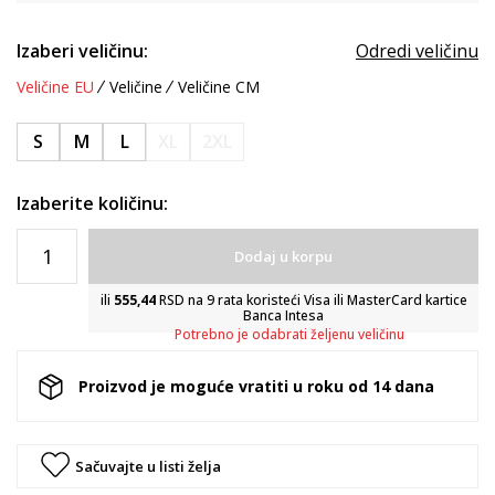
Izaberi veličinu:
Odredi veličinu
Veličine EU
Veličine
Veličine CM
S
M
L
XL
2XL
Izaberite količinu:
Dodaj u korpu
ili
555,44
RSD na 9 rata koristeći Visa ili MasterCard kartice
Banca Intesa
Potrebno je odabrati željenu veličinu
Proizvod je moguće vratiti u roku od 14 dana
Sačuvajte u listi želja