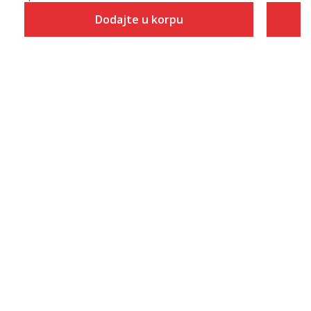
Dodajte u korpu
Veličina
Dodaj u korpu
6
6.5
7
7.5
8
8.5
9