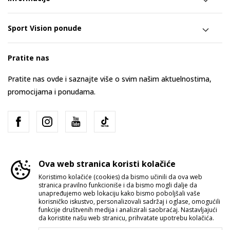
Sport Vision ponude
Pratite nas
Pratite nas ovde i saznajte više o svim našim aktuelnostima,
promocijama i ponudama.
Ova web stranica koristi kolačiće
Koristimo kolačiće (cookies) da bismo učinili da ova web
stranica pravilno funkcioniše i da bismo mogli dalje da
Srbija
Promenite
unapređujemo web lokaciju kako bismo poboljšali vaše
korisničko iskustvo, personalizovali sadržaj i oglase, omogućili
funkcije društvenih medija i analizirali saobraćaj. Nastavljajući
da koristite našu web stranicu, prihvatate upotrebu kolačića.