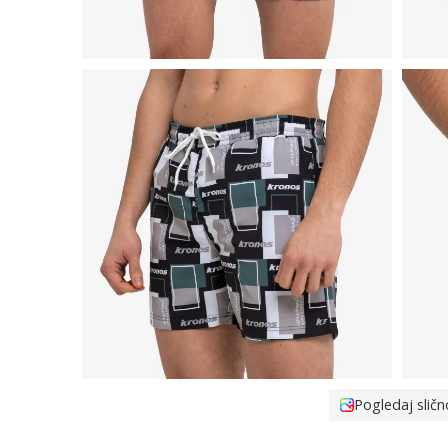
Pogledaj sličn