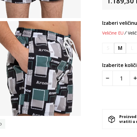
1.189,30
Izaberi veličinu
Veličine EU
Velič
S
M
L
Izaberite količ
Proizvod
vratiti u
o