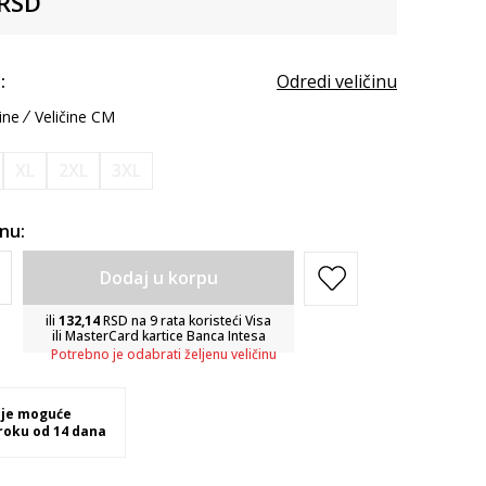
RSD
:
Odredi veličinu
ine
Veličine CM
XL
2XL
3XL
inu:
Dodaj u korpu
ili
132,14
RSD na 9 rata koristeći Visa
ili MasterCard kartice Banca Intesa
Potrebno je odabrati željenu veličinu
 je moguće
 roku od 14 dana