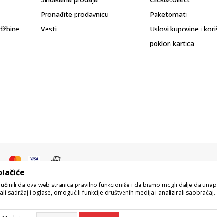
Pronađite prodavnicu
Paketomati
džbine
Vesti
Uslovi kupovine i kor
poklon kartica
olačiće
o učinili da ova web stranica pravilno funkcioniše i da bismo mogli dalje da un
i sadržaj i oglase, omogućili funkcije društvenih medija i analizirali saobraćaj. 
pisu proizvoda, prikazu slika i samih cena, ali ne možemo garantovati da su s
eo naše ponude i ne podrazumeva da su dostupni u svakom trenutku. Raspoloživos