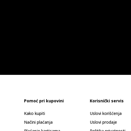
Pomoć pri kupovini
Korisnički servis
Kako kupiti
Uslovi korišćenja
Načini plaćanja
Uslovi prodaje
Plaćanje karticama
Politika privatnosti