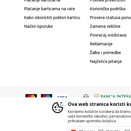
Plaćanje karticama na rate
Korisnička podrška
Kako iskoristiti poklon karticu
Provera statusa poru
Načini isporuke
Zamena veličine
Povraćaj sredstava
Reklamacije
Žalbe i primedbe
Najčešća pitanja
Ova web stranica koristi k
Koristimo kolačiće (cookies) da bism
vaše korisničko iskustvo, personalizoval
prihvatate upotrebu kolačića.
Nastojimo da budemo što precizniji u o
Svi artikli prikazani na sajtu su d