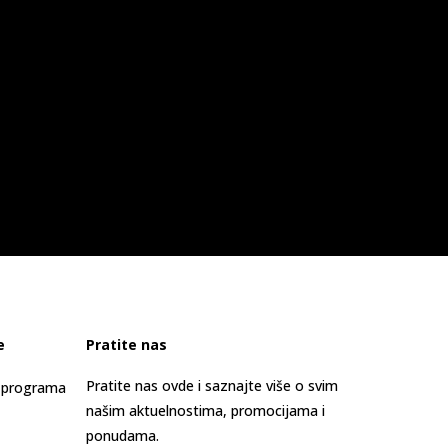
e
Pratite nas
Pratite nas ovde i saznajte više o svim
s programa
našim aktuelnostima, promocijama i
ponudama.