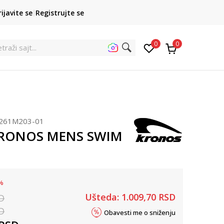
POZOVITE NAS
rijavite se
Registrujte se
011 422 1422
kupovina p
0
0
traži sajt...
261M203-01
KRONOS MENS SWIM
%
Ušteda:
1.009,70
RSD
D
D
Obavesti me o sniženju