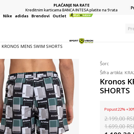
PLAĆANJE NA RATE
P
Kreditnim karticama BANCA INTESA platite na 9 rata
i
Nike
adidas
Brendovi
Outlet
Pre
s KRONOS MENS SWIM SHORTS
Šorc
Šifra artikla:
KRA
Kronos 
SHORTS
Popust
22
%
+
30
2.199,00
RS
1.699,00
RS