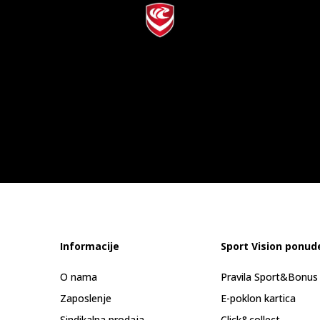
Informacije
Sport Vision ponud
O nama
Pravila Sport&Bonu
Zaposlenje
E-poklon kartica
Sindikalna prodaja
Click&collect