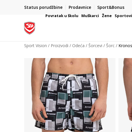
Status porudžbine
Prodavnice
Sport&Bonus
mpanije
VAŽNO OBAVEŠTENJE ZA POTROŠAČE
Povratak u školu
Muškarci
Žene
Sportov
Sport Vision
Proizvodi
Odeća
Šorcevi
Šorc
Krono