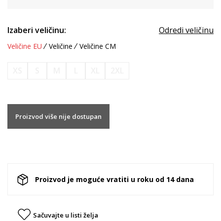
Izaberi veličinu:
Odredi veličinu
Veličine EU
Veličine
Veličine CM
XS
S
M
L
XL
2XL
Proizvod više nije dostupan
Proizvod je moguće vratiti u roku od 14 dana
Sačuvajte u listi želja