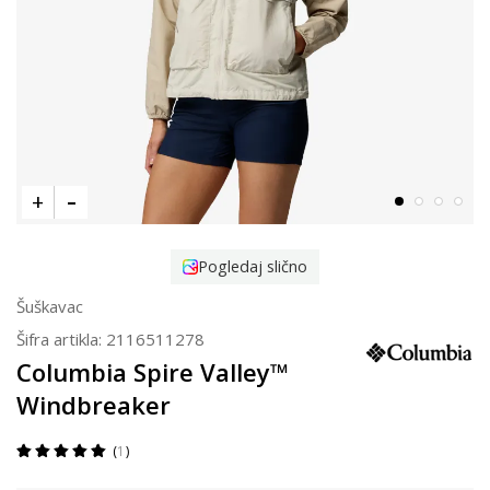
Pogledaj slično
Šuškavac
Šifra artikla:
2116511278
Columbia Spire Valley™
Windbreaker
1