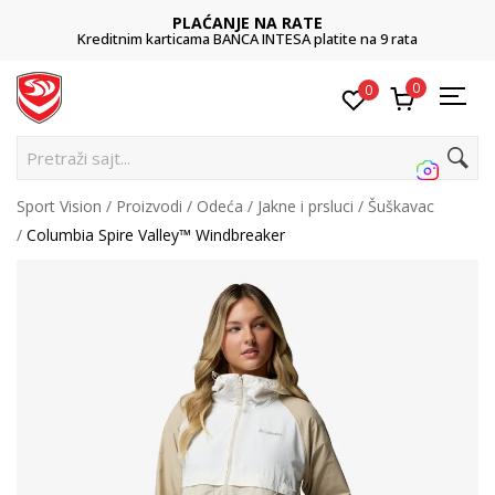
PLAĆANJE NA RATE
Kreditnim karticama BANCA INTESA platite na 9 rata
0
0
Pretraži sajt...
Sport Vision
Proizvodi
Odeća
Jakne i prsluci
Šuškavac
Columbia Spire Valley™ Windbreaker