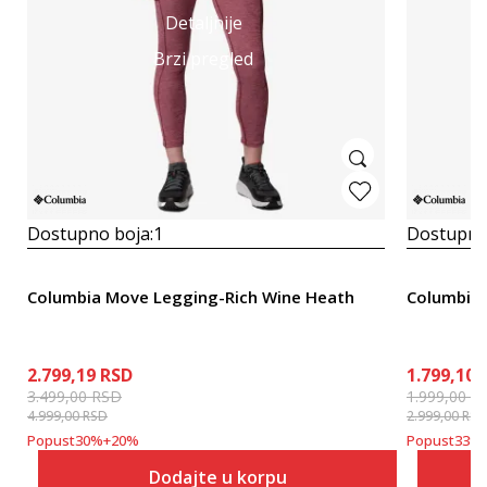
Detaljnije
Brzi pregled
Dostupno boja:
1
Dostupno
Columbia Move Legging-Rich Wine Heath
Columbia 
2.799,19
RSD
1.799,10
3.499,00
RSD
1.999,00
R
4.999,00
RSD
2.999,00
RSD
Popust
30
%
+
20
%
Popust
33
%
Dodajte u korpu