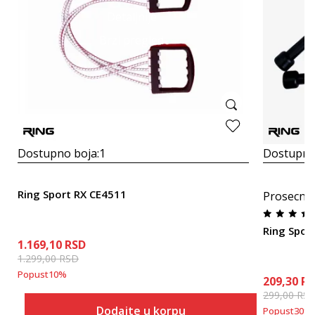
Detaljnije
Brzi pregled
Dostupno boja:
1
Dostupno
Ring Sport RX CE4511
Prosecna
Ring Spor
1.169,10
RSD
1.299,00
RSD
Popust
10
%
209,30
RS
299,00
RS
Dodajte u korpu
Popust
30
%