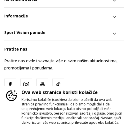
Informacije
Sport Vision ponude
Pratite nas
Pratite nas ovde i saznajte više o svim našim aktuelnostima,
promocijama i ponudama.
Ova web stranica koristi kolačiće
Koristimo kolačiće (cookies) da bismo učinili da ova web
stranica pravilno funkcioniše i da bismo mogli dalje da
unapređujemo web lokaciju kako bismo poboljšali vaše
korisničko iskustvo, personalizovali sadržaj i oglase, omogućili
funkcije društvenih medija i analizirali saobraćaj. Nastavljajući
Srbija
Promenite
da koristite našu web stranicu, prihvatate upotrebu kolačića.