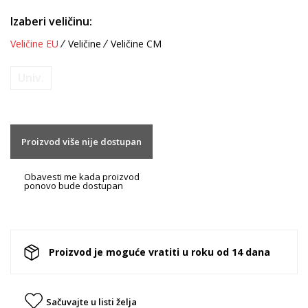
Izaberi veličinu:
Veličine EU
Veličine
Veličine CM
Univ.
Proizvod više nije dostupan
Obavesti me kada proizvod
ponovo bude dostupan
Proizvod je moguće vratiti u roku od 14 dana
Sačuvajte u listi želja