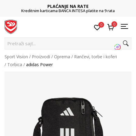
PLAĆANJE NA RATE
Kreditnim karticama BANCA INTESA platite na 9 rata
0
0
Pretraži sajt...
Sport Vision
Proizvodi
Oprema
Rančevi, torbe i koferi
Torbica
adidas Power