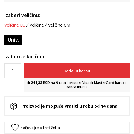
Izaberi veličinu:
Veličine EU
Veličine
Veličine CM
Univ.
Izaberite količinu:
Dodaj u korpu
ili
244,33
RSD na 9 rata koristeći Visa ili MasterCard kartice
Banca Intesa
Proizvod je moguće vratiti u roku od 14 dana
Sačuvajte u listi želja