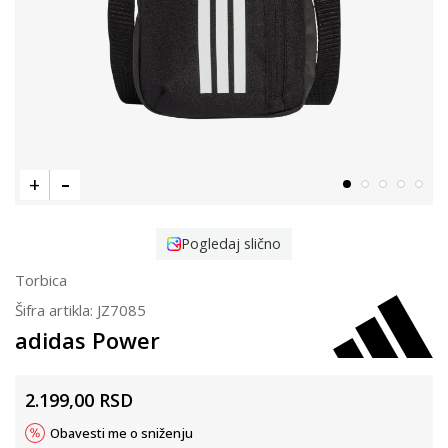
Pogledaj slično
Torbica
Šifra artikla:
JZ7085
adidas Power
2.199,00
RSD
Obavesti me o sniženju