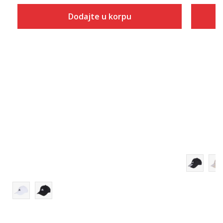
Dodajte u korpu
Veličina
Dodaj u korpu
OSFC
OSFW
OSFM
OSFY
OSFL