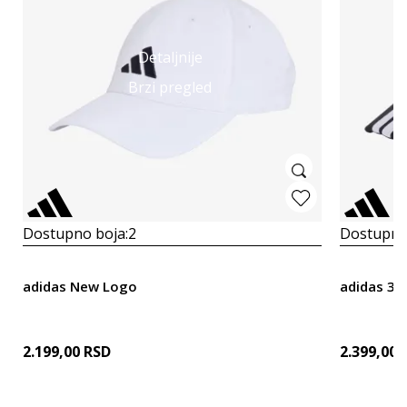
Detaljnije
Brzi pregled
Dostupno boja:
2
Dostupno
adidas New Logo
adidas 3 -
2.199,00
RSD
2.399,00