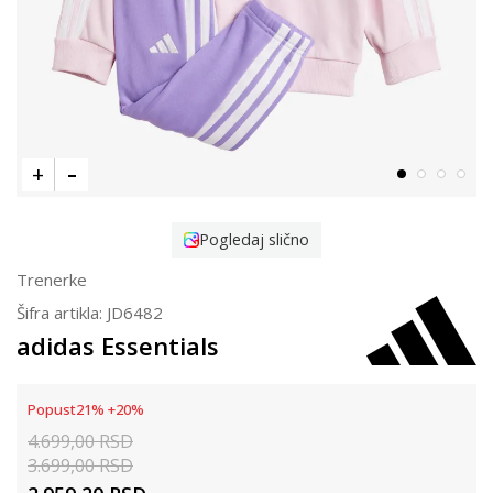
Pogledaj slično
Trenerke
Šifra artikla:
JD6482
adidas Essentials
Popust
21
%
+
20
%
4.699,00
RSD
3.699,00
RSD