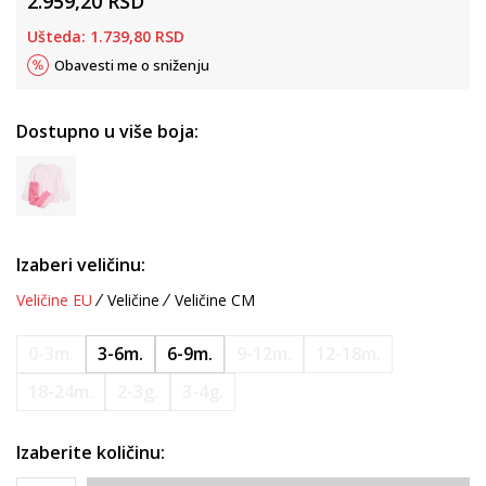
2.959,20
RSD
Ušteda:
1.739,80
RSD
Obavesti me o sniženju
Dostupno u više boja:
Izaberi veličinu:
Veličine EU
Veličine
Veličine CM
0-3m.
3-6m.
6-9m.
9-12m.
12-18m.
18-24m.
2-3g.
3-4g.
Izaberite količinu: