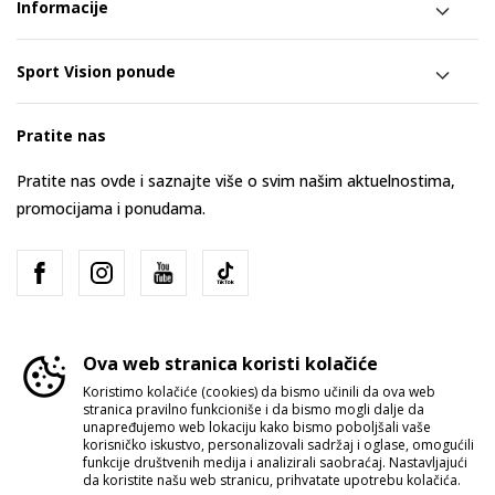
Informacije
Sport Vision ponude
Pratite nas
Pratite nas ovde i saznajte više o svim našim aktuelnostima,
promocijama i ponudama.
Ova web stranica koristi kolačiće
Koristimo kolačiće (cookies) da bismo učinili da ova web
stranica pravilno funkcioniše i da bismo mogli dalje da
Srbija
Promenite
unapređujemo web lokaciju kako bismo poboljšali vaše
korisničko iskustvo, personalizovali sadržaj i oglase, omogućili
funkcije društvenih medija i analizirali saobraćaj. Nastavljajući
da koristite našu web stranicu, prihvatate upotrebu kolačića.