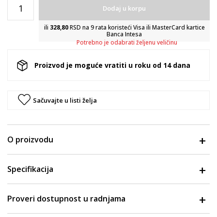
Dodaj u korpu
ili
328,80
RSD na 9 rata koristeći Visa ili MasterCard kartice
Banca Intesa
Potrebno je odabrati željenu veličinu
Proizvod je moguće vratiti u roku od 14 dana
Sačuvajte u listi želja
O proizvodu
Specifikacija
Proveri dostupnost u radnjama