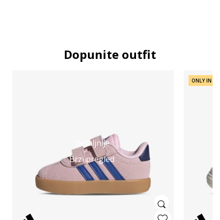
Dopunite outfit
ONLY IN SV
Detaljnije
Brzi pregled