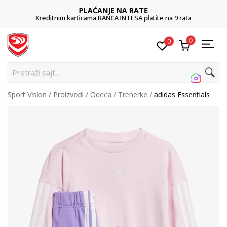
PLAĆANJE NA RATE
Kreditnim karticama BANCA INTESA platite na 9 rata
0
0
Pre
Sport Vision
Proizvodi
Odeća
Trenerke
adidas Essentials