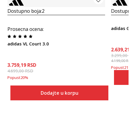
Dostupno boja:
2
Dostupno
adidas Gr
Prosecna ocena
:
adidas VL Court 3.0
2.639,21
3.299,00
R
4.199,00
RSD
3.759,19
RSD
Popust
21
%
4.699,00
RSD
Popust
20
%
Dodajte u korpu
Veličina
Dodaj u korpu
3K
4K