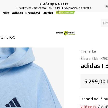
PLAĆANJE NA RATE
P
Kreditnim karticama BANCA INTESA platite na 9 rata
i
Nike
adidas
Brendovi
Outlet
Pr
 FZ FL JOG
Trenerke
Šifra artikla:
KR9
adidas I 
5.299,00
Izaberi veličinu
Veličine EU
Velič