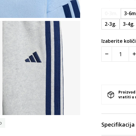
0-3m.
3-6m
2-3g.
3-4g.
Izaberite količ
Proizvod
vratiti u
o
Specifikacija