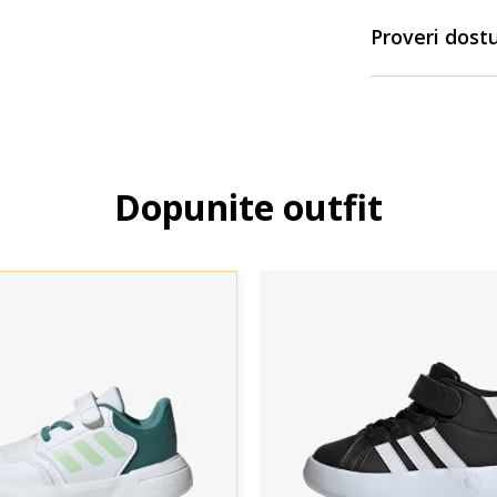
Proveri dost
Dopunite outfit
Uporedi