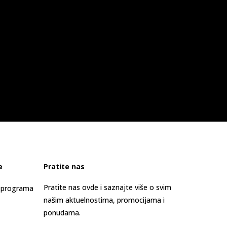
e
Pratite nas
Pratite nas ovde i saznajte više o svim
s programa
našim aktuelnostima, promocijama i
ponudama.