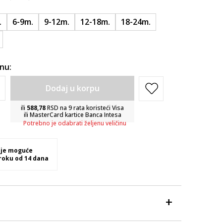
.
6-9m.
9-12m.
12-18m.
18-24m.
inu:
Dodaj u korpu
ili
588,78
RSD na 9 rata koristeći Visa
ili MasterCard kartice Banca Intesa
Potrebno je odabrati željenu veličinu
 je moguće
 roku od 14 dana