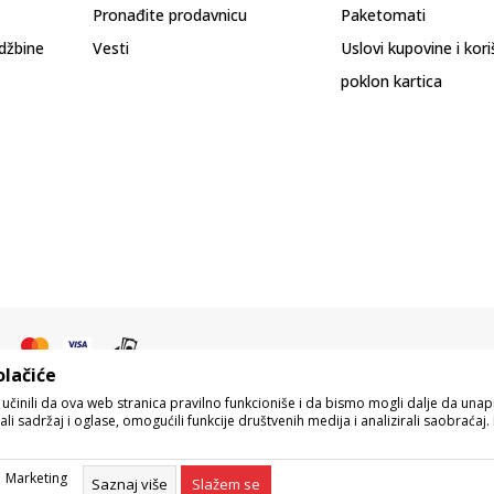
Pronađite prodavnicu
Paketomati
džbine
Vesti
Uslovi kupovine i kor
poklon kartica
olačiće
o učinili da ova web stranica pravilno funkcioniše i da bismo mogli dalje da un
i sadržaj i oglase, omogućili funkcije društvenih medija i analizirali saobraćaj. 
pisu proizvoda, prikazu slika i samih cena, ali ne možemo garantovati da su s
eo naše ponude i ne podrazumeva da su dostupni u svakom trenutku. Raspoloživos
Marketing
Centra na 011 422 1422.
Saznaj više
Slažem se