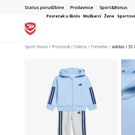
Status porudžbine
Prodavnice
Sport&Bonus
mpanije
VAŽNO OBAVEŠTENJE ZA POTROŠAČE
Povratak u školu
Muškarci
Žene
Sportov
Sport Vision
Proizvodi
Odeća
Trenerke
adidas I 3S