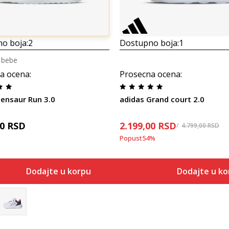
o boja:
2
Dostupno boja:
1
a bebe
a ocena
:
Prosecna ocena
:
Tensaur Run 3.0
adidas Grand court 2.0
00
RSD
2.199,00
RSD
4.799,00
RSD
Popust
54
%
Dodajte u korpu
Dodajte u ko
Veličina
Dodaj
3K