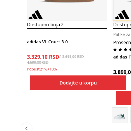
Dostupno boja:
2
Dostupn
Patike z
adidas VL Court 3.0
Prosecn
3.329,10
RSD
adidas 
3.699,00
RSD
4.699,00
RSD
Popust
21
%
+
10
%
3.899,
Dodajte u korpu
Veličina
Dodaj u korpu
3K
4K