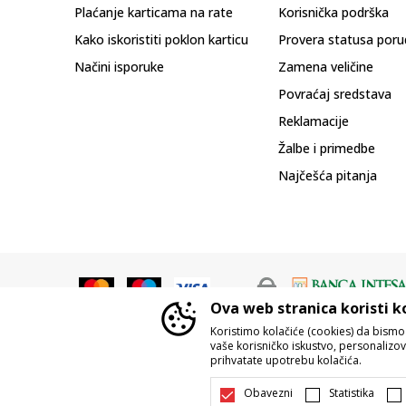
Plaćanje karticama na rate
Korisnička podrška
Kako iskoristiti poklon karticu
Provera statusa poru
Načini isporuke
Zamena veličine
Povraćaj sredstava
Reklamacije
Žalbe i primedbe
Najčešća pitanja
Ova web stranica koristi k
Koristimo kolačiće (cookies) da bism
vaše korisničko iskustvo, personalizoval
prihvatate upotrebu kolačića.
Nastojimo da budemo što precizniji u o
Svi artikli prikazani na sajtu su d
Obavezni
Statistika