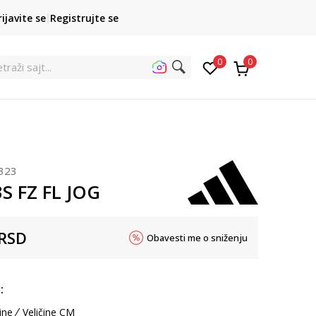
POZOVITE NAS
rijavite se
Registrujte se
011 422 1422
kupovina p
0
0
et
323
3S FZ FL JOG
RSD
Obavesti me o sniženju
:
ine
Veličine CM