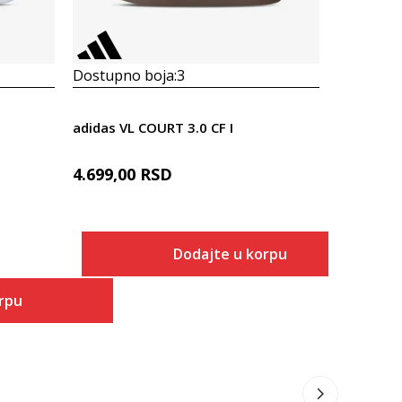
Dostupno boja:
3
Dostupno
adidas VL COURT 3.0 CF I
Prosecna
4.699,00
RSD
adidas Br
2.499,00
Popust
40
%
Dodajte u korpu
Veličina
rpu
Dodaj u korpu
3K
 u korpu
4K