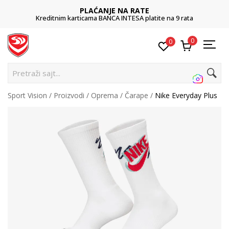
PLAĆANJE NA RATE
Kreditnim karticama BANCA INTESA platite na 9 rata
0
0
Pretraži sajt...
Sport Vision
Proizvodi
Oprema
Čarape
Nike Everyday Plus