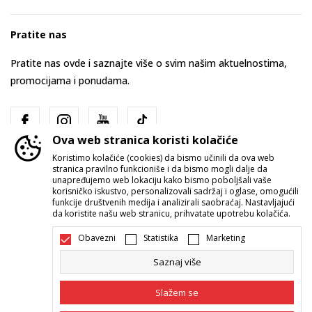
Pratite nas
Pratite nas ovde i saznajte više o svim našim aktuelnostima,
promocijama i ponudama.
Ova web stranica koristi kolačiće
Koristimo kolačiće (cookies) da bismo učinili da ova web
stranica pravilno funkcioniše i da bismo mogli dalje da
unapređujemo web lokaciju kako bismo poboljšali vaše
korisničko iskustvo, personalizovali sadržaj i oglase, omogućili
funkcije društvenih medija i analizirali saobraćaj. Nastavljajući
Srbija
Promenite
da koristite našu web stranicu, prihvatate upotrebu kolačića.
Obavezni
Statistika
Marketing
Saznaj više
Slažem se