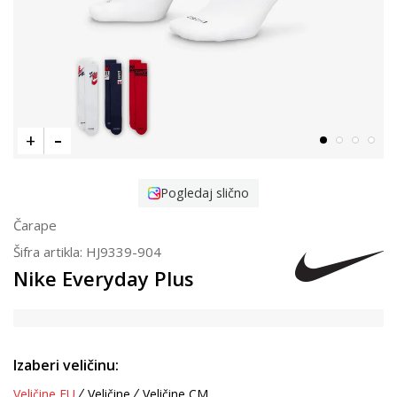
Pogledaj slično
Čarape
Šifra artikla:
HJ9339-904
Nike Everyday Plus
Izaberi veličinu:
Veličine EU
Veličine
Veličine CM