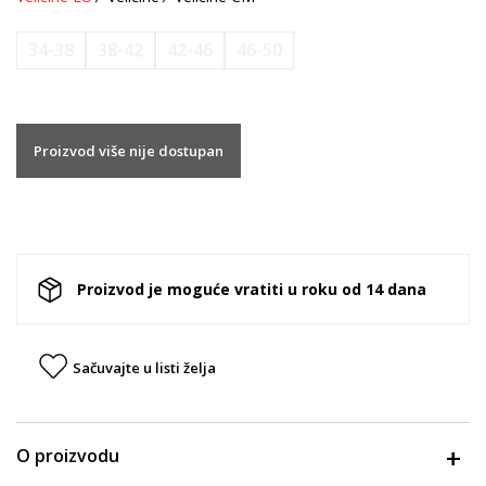
34-38
38-42
42-46
46-50
Proizvod više nije dostupan
Proizvod je moguće vratiti u roku od 14 dana
Sačuvajte u listi želja
O proizvodu