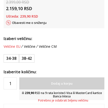
2.399,00
RSD
2.159,10
RSD
Ušteda:
239,90
RSD
Obavesti me o sniženju
Izaberi veličinu:
Veličine EU
Veličine
Veličine CM
34-38
38-42
Izaberite količinu:
Dodaj u korpu
ili
239,90
RSD na 9 rata koristeći Visa ili MasterCard kartice
Banca Intesa
Potrebno je odabrati željenu veličinu