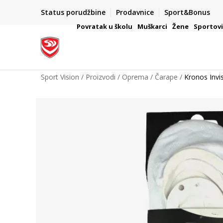
Status porudžbine
Prodavnice
Sport&Bonus
mpanije
VAŽNO OBAVEŠTENJE ZA POTROŠAČE
Povratak u školu
Muškarci
Žene
Sportov
Sport Vision
Proizvodi
Oprema
Čarape
Kronos Invi