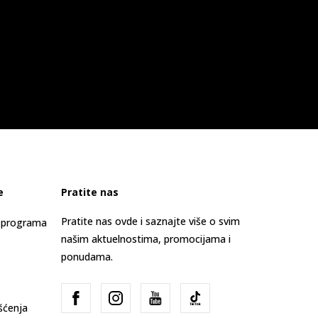
e
Pratite nas
Pratite nas ovde i saznajte više o svim
s programa
našim aktuelnostima, promocijama i
ponudama.
išćenja