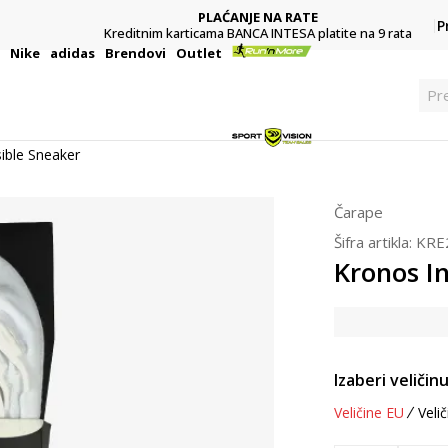
PLAĆANJE NA RATE
P
Kreditnim karticama BANCA INTESA platite na 9 rata
i
Nike
adidas
Brendovi
Outlet
Pre
sible Sneaker
Čarape
Šifra artikla:
KRE
Kronos In
Izaberi veličinu
Veličine EU
Velič