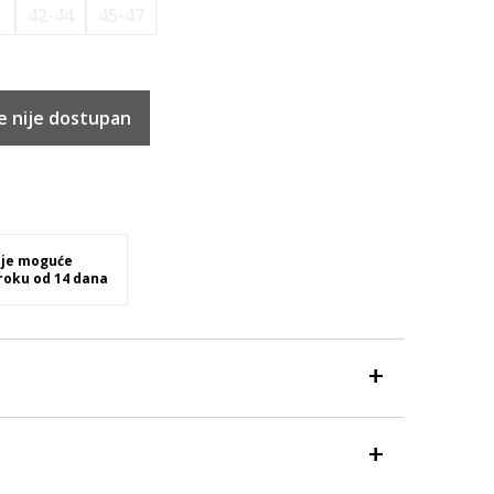
1
42-44
45-47
e nije dostupan
 je moguće
 roku od 14 dana