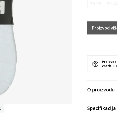
36-38
39-4
Proizvod viš
Proizvod
vratiti u
O proizvodu
Specifikacija
o