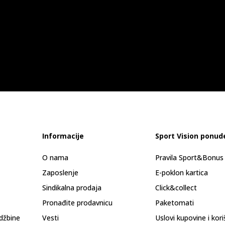
Informacije
Sport Vision ponud
O nama
Pravila Sport&Bonu
Zaposlenje
E-poklon kartica
Sindikalna prodaja
Click&collect
Pronađite prodavnicu
Paketomati
džbine
Vesti
Uslovi kupovine i kor