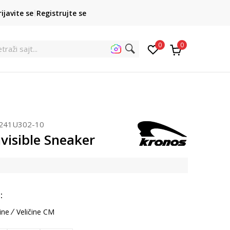
POZOVITE NAS
rijavite se
Registrujte se
011 422 1422
kupovina p
0
0
traži sajt...
241U302-10
visible Sneaker
:
ine
Veličine CM