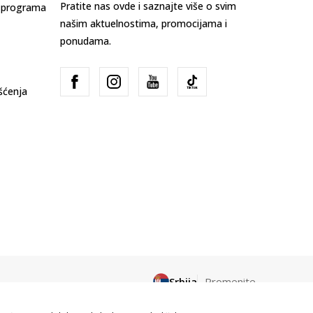
Pratite nas ovde i saznajte više o svim
s programa
našim aktuelnostima, promocijama i
ponudama.
išćenja
Srbija
Promenite