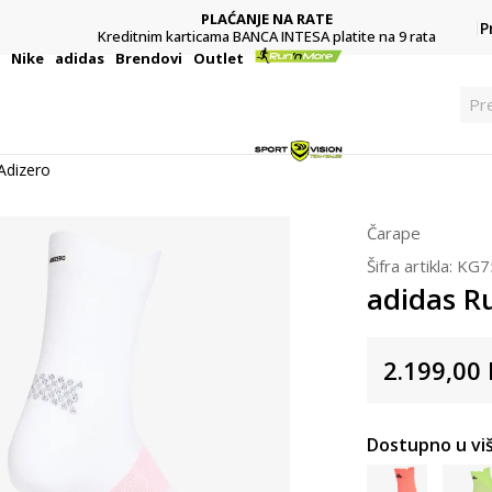
PLAĆANJE NA RATE
P
Kreditnim karticama BANCA INTESA platite na 9 rata
i
Nike
adidas
Brendovi
Outlet
Pre
Adizero
Čarape
Šifra artikla:
KG7
adidas R
2.199,00
Dostupno u viš