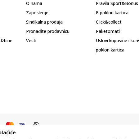
O nama
Pravila Sport&Bonu
Zaposlenje
E-poklon kartica
Sindikalna prodaja
Click&collect
Pronađite prodavnicu
Paketomati
džbine
Vesti
Uslovi kupovine i kor
poklon kartica
olačiće