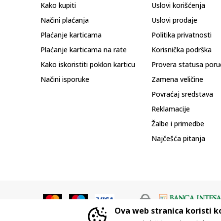
Kako kupiti
Uslovi korišćenja
Načini plaćanja
Uslovi prodaje
Plaćanje karticama
Politika privatnosti
Plaćanje karticama na rate
Korisnička podrška
Kako iskoristiti poklon karticu
Provera statusa poru
Načini isporuke
Zamena veličine
Povraćaj sredstava
Reklamacije
Žalbe i primedbe
Najčešća pitanja
Ova web stranica koristi k