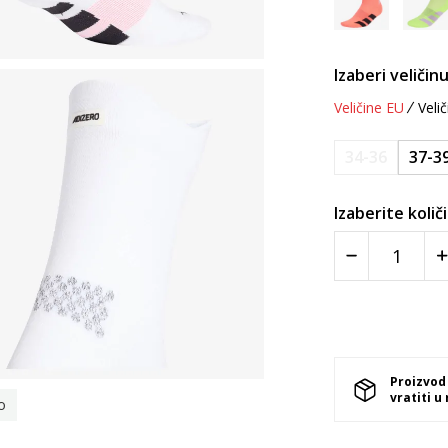
Izaberi veličinu
Veličine EU
Velič
34-36
37-3
Izaberite količ
Proizvod
vratiti u
o