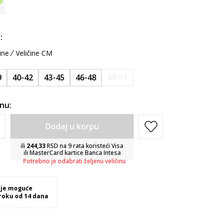
:
ine
Veličine CM
9
40-42
43-45
46-48
49-51
inu:
Dodaj u korpu
ili
244,33
RSD na 9 rata koristeći Visa
ili MasterCard kartice Banca Intesa
Potrebno je odabrati željenu veličinu
 je moguće
 roku od 14 dana