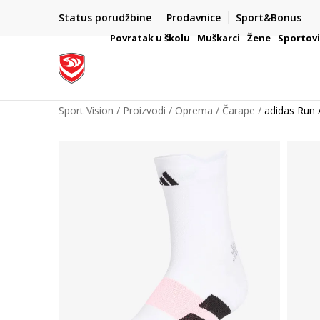
Status porudžbine
Prodavnice
Sport&Bonus
mpanije
VAŽNO OBAVEŠTENJE ZA POTROŠAČE
Povratak u školu
Muškarci
Žene
Sportov
Sport Vision
Proizvodi
Oprema
Čarape
adidas Run 