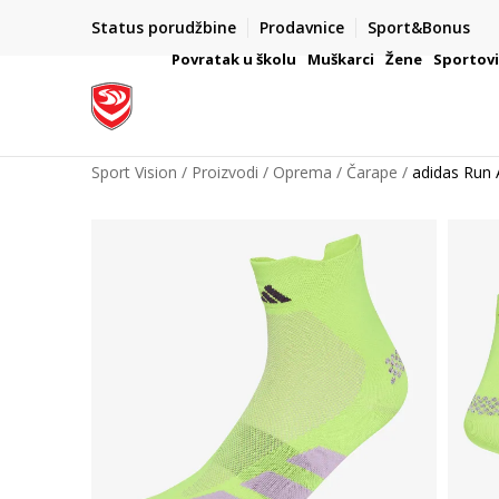
Status porudžbine
Prodavnice
Sport&Bonus
mpanije
VAŽNO OBAVEŠTENJE ZA POTROŠAČE
Povratak u školu
Muškarci
Žene
Sportov
Sport Vision
Proizvodi
Oprema
Čarape
adidas Run 