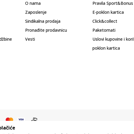
O nama
Pravila Sport&Bonu
Zaposlenje
E-poklon kartica
Sindikalna prodaja
Click&collect
Pronađite prodavnicu
Paketomati
džbine
Vesti
Uslovi kupovine i kor
poklon kartica
olačiće