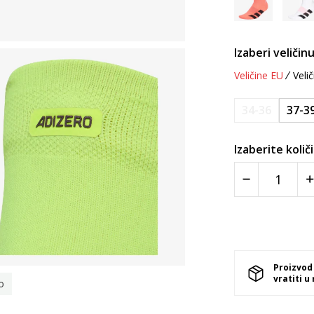
Izaberi veličinu
Veličine EU
Velič
34-36
37-3
Izaberite količ
Proizvod
vratiti u
o