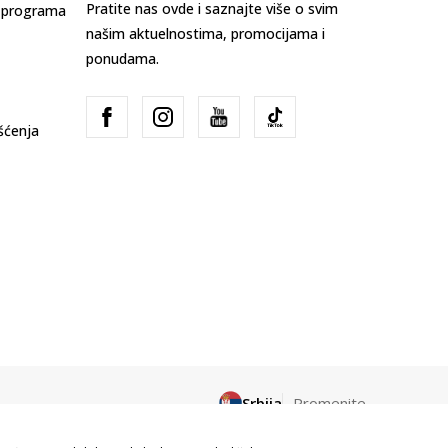
Pratite nas ovde i saznajte više o svim
s programa
našim aktuelnostima, promocijama i
ponudama.
išćenja
Srbija
Promenite