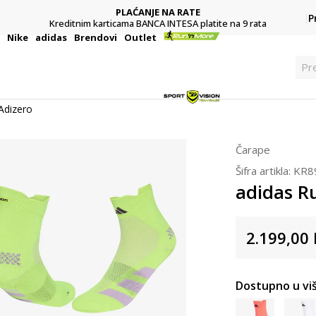
PLAĆANJE NA RATE
P
Kreditnim karticama BANCA INTESA platite na 9 rata
i
Nike
adidas
Brendovi
Outlet
Pre
Adizero
Čarape
Šifra artikla:
KR8
adidas R
2.199,00
Dostupno u viš