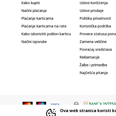
Kako kupiti
Uslovi korišćenja
Načini plaćanja
Uslovi prodaje
Plaćanje karticama
Politika privatnosti
Plaćanje karticama na rate
Korisnička podrška
Kako iskoristiti poklon karticu
Provera statusa poru
Načini isporuke
Zamena veličine
Povraćaj sredstava
Reklamacije
Žalbe i primedbe
Najčešća pitanja
Ova web stranica koristi k