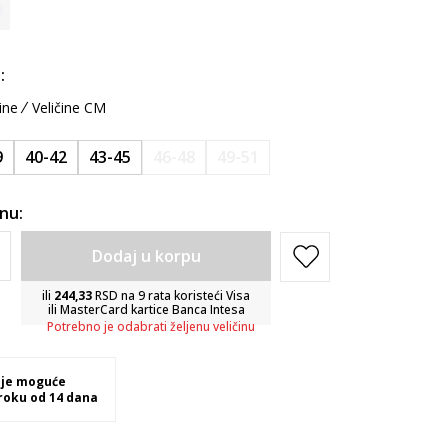
:
ine
Veličine CM
9
40-42
43-45
46-48
49-51
inu:
Dodaj u korpu
ili
244,33
RSD na 9 rata koristeći Visa
ili MasterCard kartice Banca Intesa
Potrebno je odabrati željenu veličinu
 je moguće
 roku od 14 dana