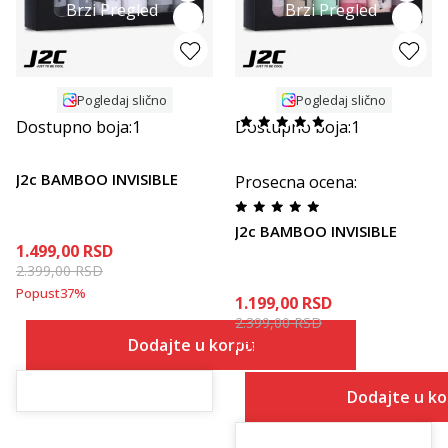
Brzi Pregled
Brzi Pregled
Pogledaj slično
Pogledaj slično
Dostupno boja:
1
Dostupno boja:
1
J2c BAMBOO INVISIBLE
Prosecna ocena
:
J2c BAMBOO INVISIBLE
1.499,00
RSD
2.399,00
RSD
Popust
37
%
1.199,00
RSD
2.399,00
RSD
Dodajte u korpu
Popust
50
%
Dodajte u k