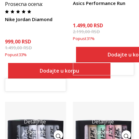
Asics Performance Run
Prosecna ocena
:
Nike Jordan Diamond
1.499,00
RSD
2.199,00
RSD
Popust
31
%
999,00
RSD
1.499,00
RSD
Dodajte u k
Popust
33
%
Dodajte u korpu
Detaljnije
Detaljnije
Uporedi
Uporedi