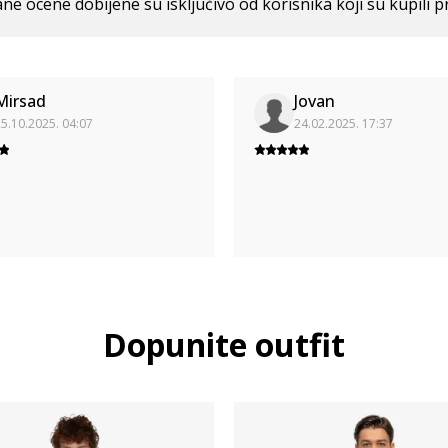
ne ocene dobijene su isključivo od korisnika koji su kupili p
Mirsad
Jovan
5.10.2025. 04:07
24.02.2025. 17:37
Dopunite outfit