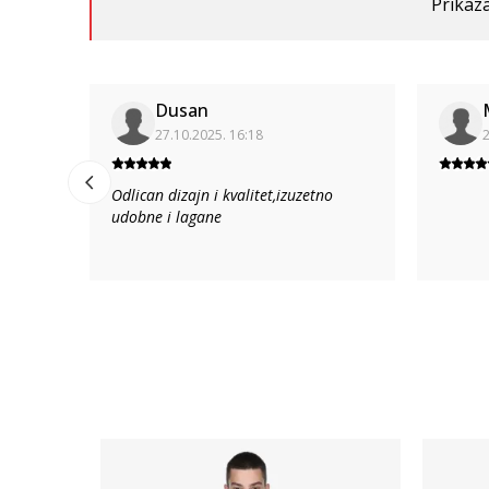
Prikaza
Dusan
27.10.2025. 16:18
2
Odlican dizajn i kvalitet,izuzetno
udobne i lagane