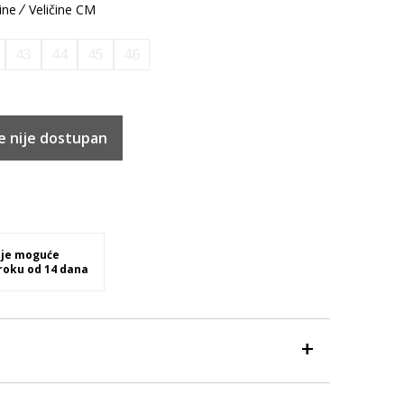
ine
Veličine CM
43
44
45
46
e nije dostupan
 je moguće
 roku od 14 dana