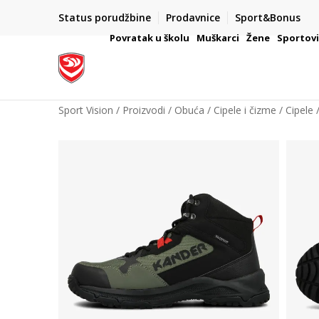
Status porudžbine
Prodavnice
Sport&Bonus
mpanije
VAŽNO OBAVEŠTENJE ZA POTROŠAČE
Povratak u školu
Muškarci
Žene
Sportov
Sport Vision
Proizvodi
Obuća
Cipele i čizme
Cipele