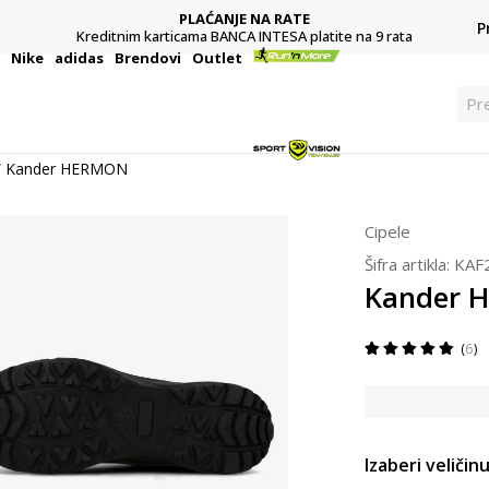
PLAĆANJE NA RATE
P
Kreditnim karticama BANCA INTESA platite na 9 rata
i
Nike
adidas
Brendovi
Outlet
Pr
Kander HERMON
Cipele
Šifra artikla:
KAF
Kander 
6
Izaberi veličinu