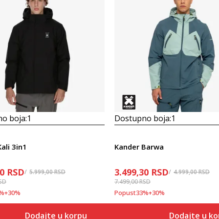
o boja:
1
Dostupno boja:
1
ali 3in1
Kander Barwa
30
RSD
3.499,30
RSD
5.999,00
RSD
4.999,00
RSD
SD
7.499,00
RSD
%
+
30
%
Popust
33
%
+
30
%
Dodajte u korpu
Dodajte u ko