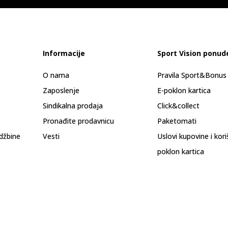
Informacije
Sport Vision ponud
O nama
Pravila Sport&Bonu
Zaposlenje
E-poklon kartica
Sindikalna prodaja
Click&collect
Pronađite prodavnicu
Paketomati
džbine
Vesti
Uslovi kupovine i kor
poklon kartica