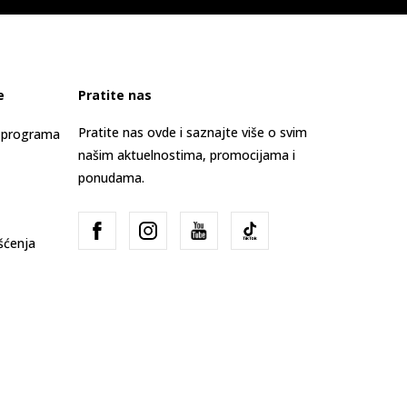
e
Pratite nas
Pratite nas ovde i saznajte više o svim
s programa
našim aktuelnostima, promocijama i
ponudama.
išćenja