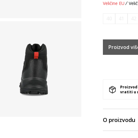
Veličine EU
Velič
40
41
42
Proizvod viš
Proizvod
vratiti u
O proizvodu