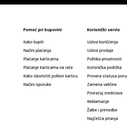
Pomoć pri kupovini
Korisnički servis
Kako kupiti
Uslovi korišćenja
Načini plaćanja
Uslovi prodaje
Plaćanje karticama
Politika privatnosti
Plaćanje karticama na rate
Korisnička podrška
Kako iskoristiti poklon karticu
Provera statusa poru
Načini isporuke
Zamena veličine
Povraćaj sredstava
Reklamacije
Žalbe i primedbe
Najčešća pitanja