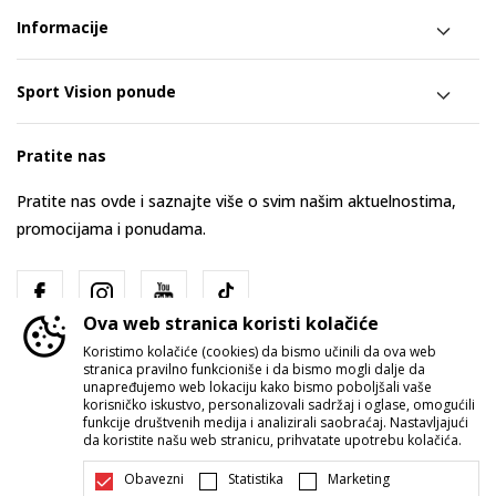
Informacije
Sport Vision ponude
Pratite nas
Pratite nas ovde i saznajte više o svim našim aktuelnostima,
promocijama i ponudama.
Ova web stranica koristi kolačiće
Koristimo kolačiće (cookies) da bismo učinili da ova web
stranica pravilno funkcioniše i da bismo mogli dalje da
unapređujemo web lokaciju kako bismo poboljšali vaše
korisničko iskustvo, personalizovali sadržaj i oglase, omogućili
funkcije društvenih medija i analizirali saobraćaj. Nastavljajući
Srbija
Promenite
da koristite našu web stranicu, prihvatate upotrebu kolačića.
Obavezni
Statistika
Marketing