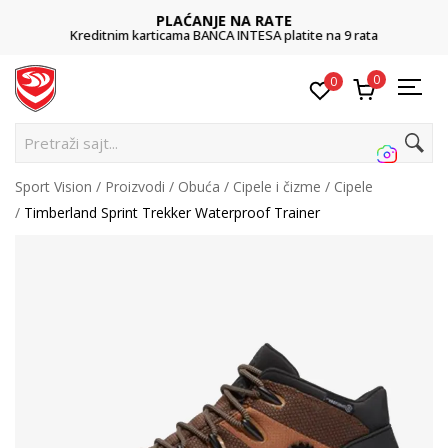
PLAĆANJE NA RATE
Kreditnim karticama BANCA INTESA platite na 9 rata
0
0
Pretraži sajt...
Sport Vision
Proizvodi
Obuća
Cipele i čizme
Cipele
Timberland Sprint Trekker Waterproof Trainer