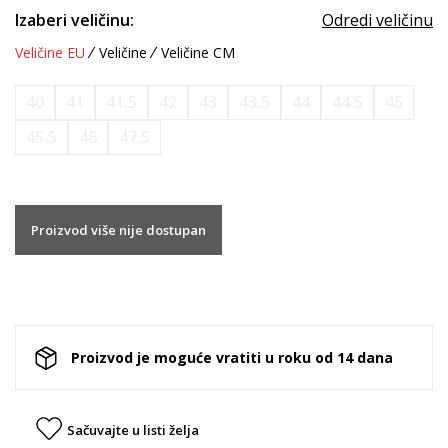
Izaberi veličinu:
Odredi veličinu
Veličine EU
Veličine
Veličine CM
40
41
41.5
42
43
43.5
44
44.5
45
45.5
46
47.5
Proizvod više nije dostupan
Proizvod je moguće vratiti u roku od 14 dana
Sačuvajte u listi želja