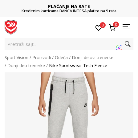
PLAĆANJE NA RATE
Kreditnim karticama BANCA INTESA platite na 9 rata
0
0
P
Sport Vision
Proizvodi
Odeća
Donji delovi trenerke
Donji deo trenerke
Nike Sportswear Tech Fleece