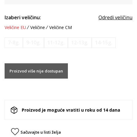
Izaberi veličinu:
Odredi veličinu
Veličine EU
Veličine
Veličine CM
7-8g.
9-10g.
11-12g.
12-13g.
14-15g.
Proizvod više nije dostupan
Proizvod je moguće vratiti u roku od 14 dana
Sačuvajte u listi želja