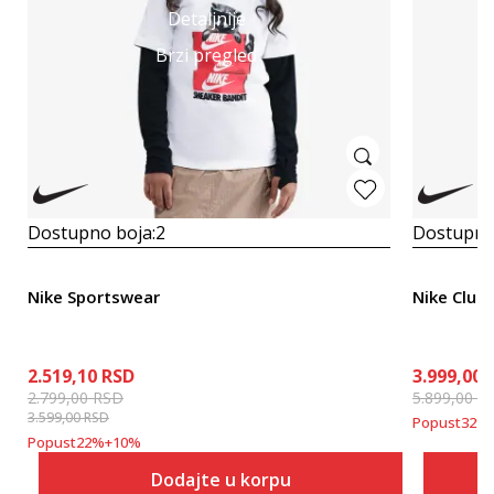
Detaljnije
Brzi pregled
Dostupno boja:
2
Dostupno
Nike Sportswear
Nike Club 
2.519,10
RSD
3.999,00
2.799,00
RSD
5.899,00
R
3.599,00
RSD
Popust
32
%
Popust
22
%
+
10
%
Dodajte u korpu