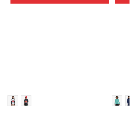
Veličina
Dodaj u korpu
XS
S
M
L
XL