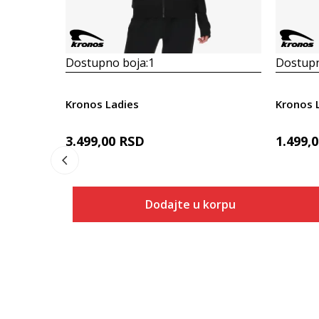
Dostupno boja:
1
Dostupn
Kronos Ladies
Kronos 
3.499,00
RSD
1.499,
Dodajte u korpu
Veličina
Dodaj u korpu
XS
S