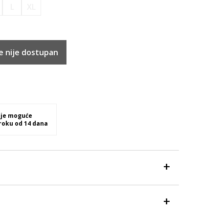
L
XL
e nije dostupan
 je moguće
 roku od 14 dana