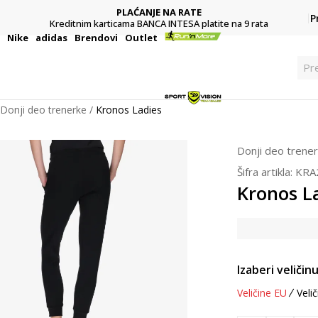
PLAĆANJE NA RATE
P
Kreditnim karticama BANCA INTESA platite na 9 rata
i
Nike
adidas
Brendovi
Outlet
P
Donji deo trenerke
Kronos Ladies
Donji deo trene
Šifra artikla:
KRA
Kronos L
Izaberi veličinu
Veličine EU
Velič