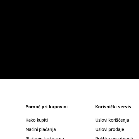
Pomoć pri kupovini
Korisnički servis
Kako kupiti
Uslovi korišćenja
Načini plaćanja
Uslovi prodaje
Plaćanje karticama
Politika privatnosti