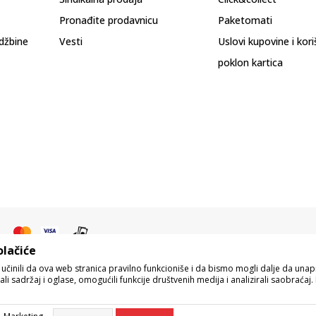
Pronađite prodavnicu
Paketomati
džbine
Vesti
Uslovi kupovine i kor
poklon kartica
olačiće
o učinili da ova web stranica pravilno funkcioniše i da bismo mogli dalje da un
i sadržaj i oglase, omogućili funkcije društvenih medija i analizirali saobraćaj. 
pisu proizvoda, prikazu slika i samih cena, ali ne možemo garantovati da su s
eo naše ponude i ne podrazumeva da su dostupni u svakom trenutku. Raspoloživos