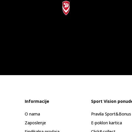
Informacije
Sport Vision ponud
O nama
Pravila Sport&Bonu
Zaposlenje
E-poklon kartica
Sindikalna prodaja
Click&collect