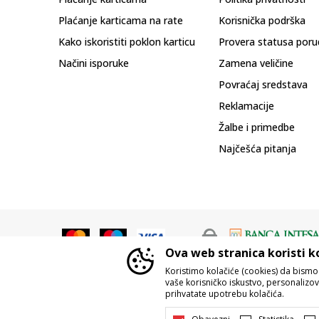
Plaćanje karticama na rate
Korisnička podrška
Kako iskoristiti poklon karticu
Provera statusa poru
Načini isporuke
Zamena veličine
Povraćaj sredstava
Reklamacije
Žalbe i primedbe
Najčešća pitanja
Ova web stranica koristi k
Koristimo kolačiće (cookies) da bism
vaše korisničko iskustvo, personalizoval
prihvatate upotrebu kolačića.
Nastojimo da budemo što precizniji u o
Svi artikli prikazani na sajtu su d