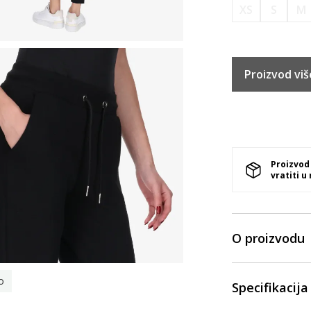
XS
S
M
Proizvod viš
Proizvod
vratiti u
O proizvodu
o
Specifikacija