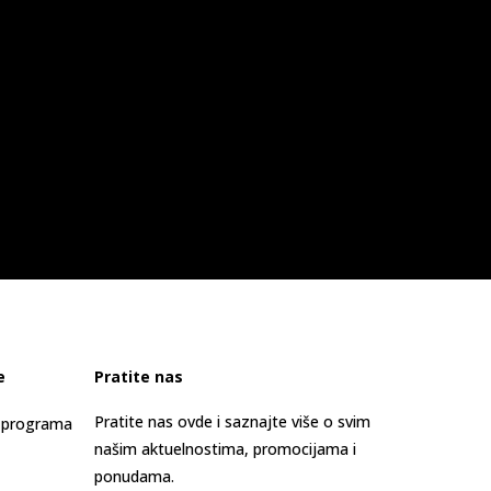
e
Pratite nas
Pratite nas ovde i saznajte više o svim
s programa
našim aktuelnostima, promocijama i
ponudama.