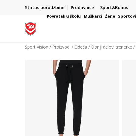
Status porudžbine
Prodavnice
Sport&Bonus
mpanije
VAŽNO OBAVEŠTENJE ZA POTROŠAČE
Povratak u školu
Muškarci
Žene
Sportov
Sport Vision
Proizvodi
Odeća
Donji delovi trenerke