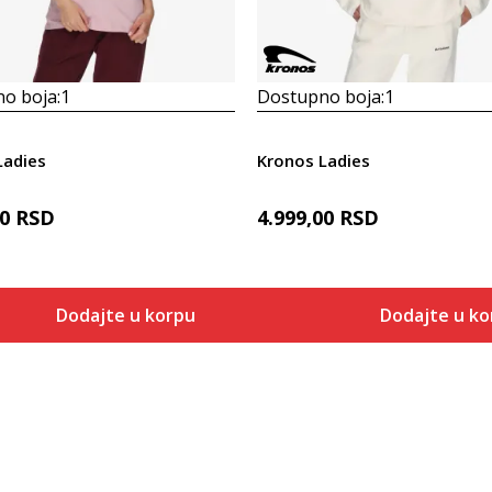
o boja:
1
Dostupno boja:
1
Ladies
Kronos Ladies
00
RSD
4.999,00
RSD
Dodajte u korpu
Dodajte u ko
Veličina
Veličina
Dodaj u korpu
Dodaj
XS
XS
S
S