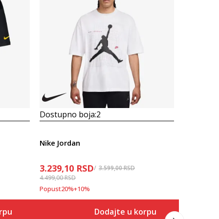
Dostupno boja:
2
Dostupno
Nike Jordan
3.239,10
RSD
3.499,00
3.599,00
RSD
4.499,00
RSD
Popust
22
%
Popust
20
%
+
10
%
rpu
Dodajte u korpu