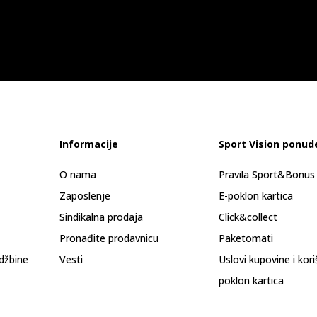
Informacije
Sport Vision ponud
O nama
Pravila Sport&Bonu
Zaposlenje
E-poklon kartica
Sindikalna prodaja
Click&collect
Pronađite prodavnicu
Paketomati
džbine
Vesti
Uslovi kupovine i kor
poklon kartica