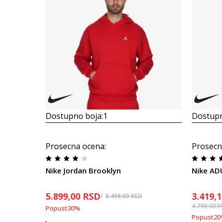
Dostupno boja:
1
Dostupn
Prosecna ocena
:
Prosecn
Nike Jordan Brooklyn
Nike AD
5.899,00
RSD
3.419,
8.499,00
RSD
4.799,00
R
Popust
30
%
Popust
20