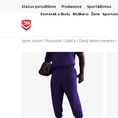
Status porudžbine
Prodavnice
Sport&Bonus
mpanije
VAŽNO OBAVEŠTENJE ZA POTROŠAČE
Povratak u školu
Muškarci
Žene
Sportov
Sport Vision
Proizvodi
Odeća
Donji delovi trenerke