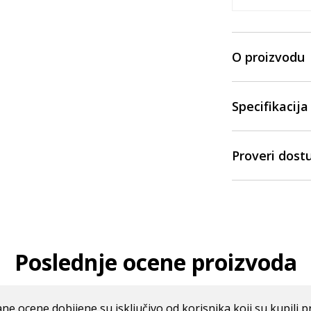
O proizvodu
Specifikacija
Proveri dost
Poslednje ocene proizvoda
ne ocene dobijene su isključivo od korisnika koji su kupili p