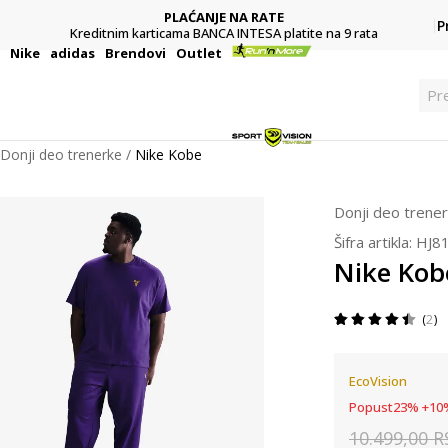
PLAĆANJE NA RATE
P
Kreditnim karticama BANCA INTESA platite na 9 rata
i
Nike
adidas
Brendovi
Outlet
Pr
Donji deo trenerke
Nike Kobe
Donji deo trene
Šifra artikla:
HJ8
Nike Kob
2
EcoVision
Popust
23
%
+
10
10.499,00
R