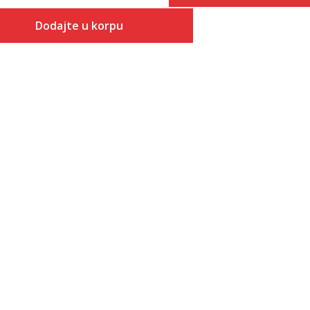
Veličina
Dodajte u korpu
Dodaj
XS
Veličina
Dodaj u korpu
MM
S
MXL
M
MXXL
L
ML
XL
MS
2XL
3XL