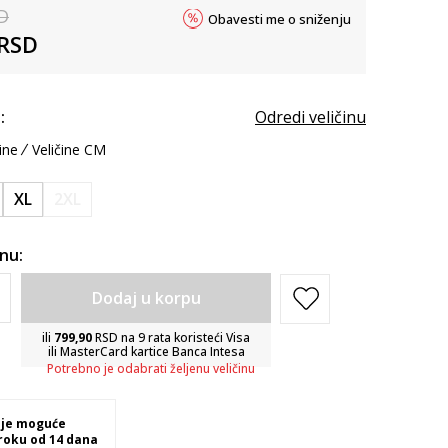
D
Obavesti me o sniženju
RSD
:
Odredi veličinu
ine
Veličine CM
XL
2XL
inu:
Dodaj u korpu
ili
799,90
RSD na 9 rata koristeći Visa
ili MasterCard kartice Banca Intesa
Potrebno je odabrati željenu veličinu
 je moguće
 roku od 14 dana