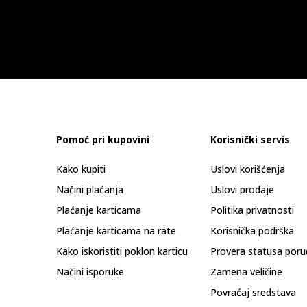
Pomoć pri kupovini
Korisnički servis
Kako kupiti
Uslovi korišćenja
Načini plaćanja
Uslovi prodaje
Plaćanje karticama
Politika privatnosti
Plaćanje karticama na rate
Korisnička podrška
Kako iskoristiti poklon karticu
Provera statusa poru
Načini isporuke
Zamena veličine
Povraćaj sredstava