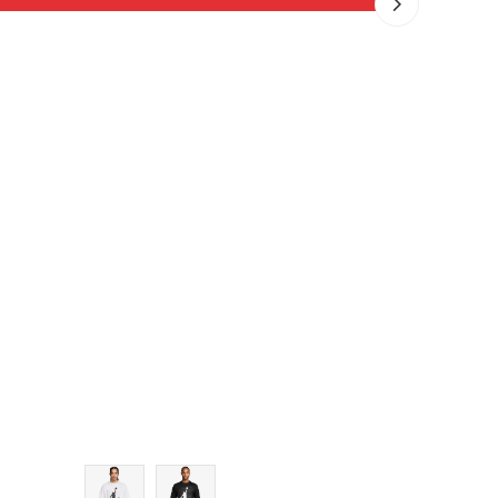
Veličina
 u korpu
Dodaj u korpu
XS
S
M
L
XL
2XL
3XL