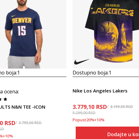
o boja:
1
Dostupno boja:
1
Nike Los Angeles Lakers
a ocena
:
3.779,10
RSD
ULTS N&N TEE -ICON
4.199,00
RSD
5.299,00
RSD
Popust
20
%
+
10
%
10
RSD
3.799,00
RSD
SD
Dodajte u ko
%
+
10
%