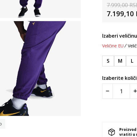
7.999,00
RS
7.199,10
Izaberi veličinu
Veličine EU
Velič
S
M
L
Izaberite količ
o
Proizvod
vratiti u