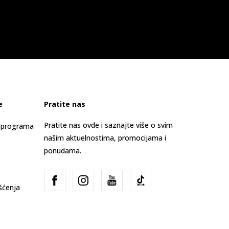
e
Pratite nas
Pratite nas ovde i saznajte više o svim
s programa
našim aktuelnostima, promocijama i
ponudama.
išćenja