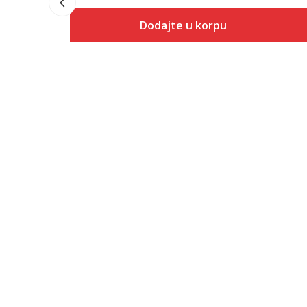
Dodajte u korpu
Veličina
Dodaj u korpu
XS
S
M
L
XL
2XL
3XL