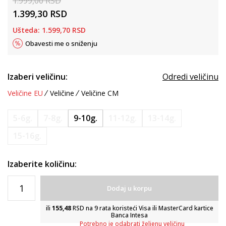
1.999,00
RSD
1.399,30
RSD
Ušteda:
1.599,70
RSD
Obavesti me o sniženju
Izaberi veličinu:
Odredi veličinu
Veličine EU
Veličine
Veličine CM
5-6g.
7-8g.
9-10g.
11-12g.
13-14g.
15-16g.
Izaberite količinu:
Dodaj u korpu
ili
155,48
RSD na 9 rata koristeći Visa ili MasterCard kartice
Banca Intesa
Potrebno je odabrati željenu veličinu