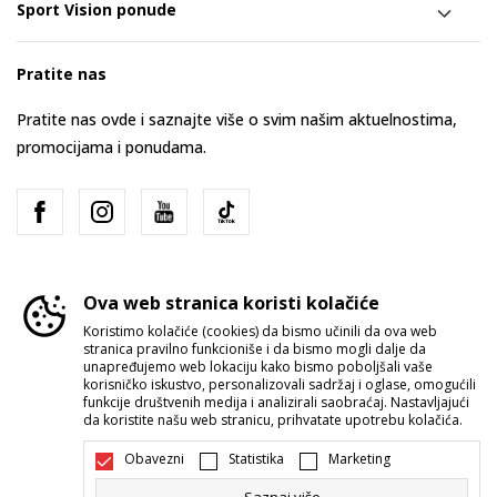
Sport Vision ponude
Pratite nas
Pratite nas ovde i saznajte više o svim našim aktuelnostima,
promocijama i ponudama.
Ova web stranica koristi kolačiće
Koristimo kolačiće (cookies) da bismo učinili da ova web
stranica pravilno funkcioniše i da bismo mogli dalje da
Srbija
Promenite
unapređujemo web lokaciju kako bismo poboljšali vaše
korisničko iskustvo, personalizovali sadržaj i oglase, omogućili
funkcije društvenih medija i analizirali saobraćaj. Nastavljajući
da koristite našu web stranicu, prihvatate upotrebu kolačića.
Obavezni
Statistika
Marketing