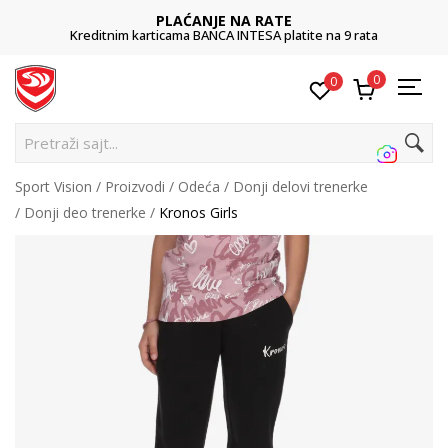
PLAĆANJE NA RATE
Kreditnim karticama BANCA INTESA platite na 9 rata
0
0
P
Sport Vision
Proizvodi
Odeća
Donji delovi trenerke
Donji deo trenerke
Kronos Girls