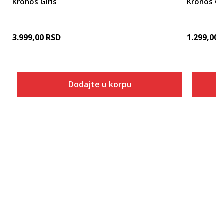
Kronos Girls
Kronos Gi
3.999,00
RSD
1.299,00
Dodajte u korpu
Veličina
Dodaj u korpu
6Y
8Y
10Y
12Y