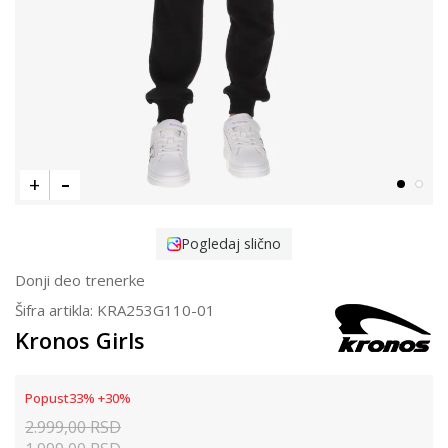
Pogledaj slično
Donji deo trenerke
Šifra artikla:
KRA253G110-01
Kronos Girls
Popust
33
%
+
30
%
2.999,00
RSD