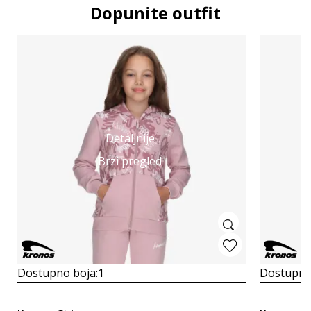
Dopunite outfit
Detaljnije
Brzi pregled
Dostupno boja:
1
Dostupno