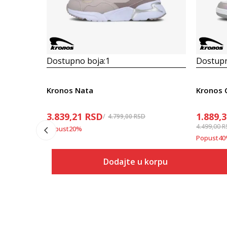
Dostupno boja:
1
Dostupn
Kronos Nata
Kronos 
3.839,21
RSD
1.889,
4.799,00
RSD
4.499,00
R
Popust
20
%
Popust
40
Dodajte u korpu
Veličina
Dodaj u korpu
36
37