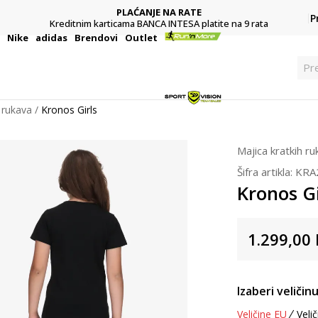
PLAĆANJE NA RATE
P
Kreditnim karticama BANCA INTESA platite na 9 rata
i
Nike
adidas
Brendovi
Outlet
Pr
 rukava
Kronos Girls
Majica kratkih r
Šifra artikla:
KRA
Kronos Gi
1.299,00
Izaberi veličinu
Veličine EU
Velič