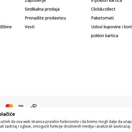
Zaposlenje
E-poklon kartica
Sindikalna prodaja
Click&collect
Pronađite prodavnicu
Paketomati
džbine
Vesti
Uslovi kupovine i kor
poklon kartica
olačiće
o učinili da ova web stranica pravilno funkcioniše i da bismo mogli dalje da un
i sadržaj i oglase, omogućili funkcije društvenih medija i analizirali saobraćaj. 