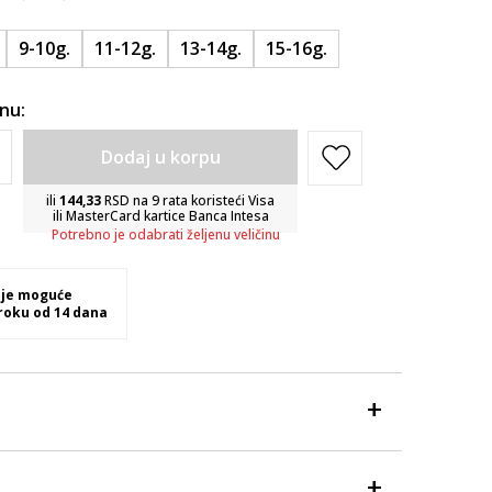
9-10g.
11-12g.
13-14g.
15-16g.
inu:
Dodaj u korpu
ili
144,33
RSD na 9 rata koristeći Visa
ili MasterCard kartice Banca Intesa
Potrebno je odabrati željenu veličinu
 je moguće
 roku od 14 dana