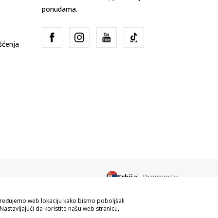
ponudama.
išćenja
Srbija
Promenite
apređujemo web lokaciju kako bismo poboljšali
Nastavljajući da koristite našu web stranicu,