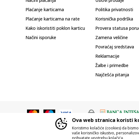
Načini plaćanja
Uslovi prodaje
Plaćanje karticama
Politika privatnosti
Plaćanje karticama na rate
Korisnička podrška
Kako iskoristiti poklon karticu
Provera statusa poru
Načini isporuke
Zamena veličine
Povraćaj sredstava
Reklamacije
Žalbe i primedbe
Najčešća pitanja
Ova web stranica koristi k
Koristimo kolačiće (cookies) da bism
vaše korisničko iskustvo, personalizoval
prihvatate upotrebu kolačića.