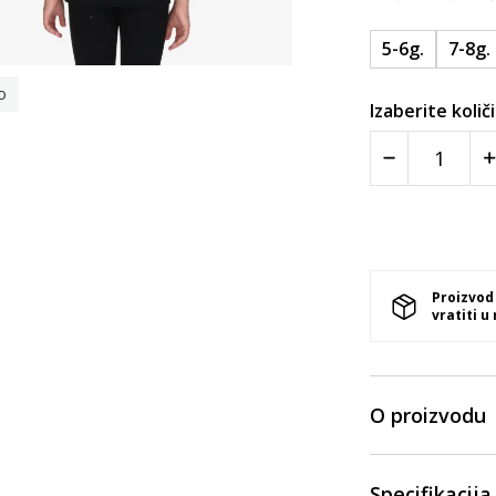
5-6g.
7-8g.
o
Izaberite količ
Proizvod
vratiti u
O proizvodu
Specifikacija