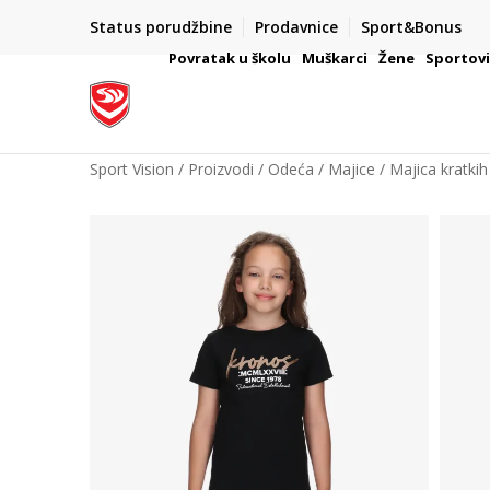
Status porudžbine
Prodavnice
Sport&Bonus
mpanije
VAŽNO OBAVEŠTENJE ZA POTROŠAČE
Povratak u školu
Muškarci
Žene
Sportov
Sport Vision
Proizvodi
Odeća
Majice
Majica kratkih