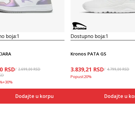
o boja:
1
Dostupno boja:
1
CIARA
Kronos PATA GS
30
RSD
3.839,21
RSD
2.699,00
RSD
4.799,00
RSD
SD
Popust
20
%
%
+
30
%
Dodajte u korpu
Dodajte u ko
Veličina
Veličina
Dodaj u korpu
Dodaj
36
36
37
37