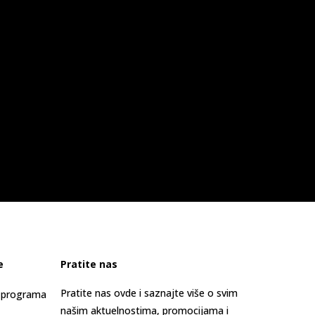
e
Pratite nas
Pratite nas ovde i saznajte više o svim
s programa
našim aktuelnostima, promocijama i