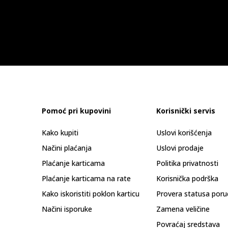
Pomoć pri kupovini
Korisnički servis
Kako kupiti
Uslovi korišćenja
Načini plaćanja
Uslovi prodaje
Plaćanje karticama
Politika privatnosti
Plaćanje karticama na rate
Korisnička podrška
Kako iskoristiti poklon karticu
Provera statusa poru
Načini isporuke
Zamena veličine
Povraćaj sredstava