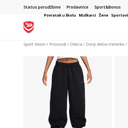
Status porudžbine
Prodavnice
Sport&Bonus
mpanije
VAŽNO OBAVEŠTENJE ZA POTROŠAČE
Povratak u školu
Muškarci
Žene
Sportov
Sport Vision
Proizvodi
Odeća
Donji delovi trenerke