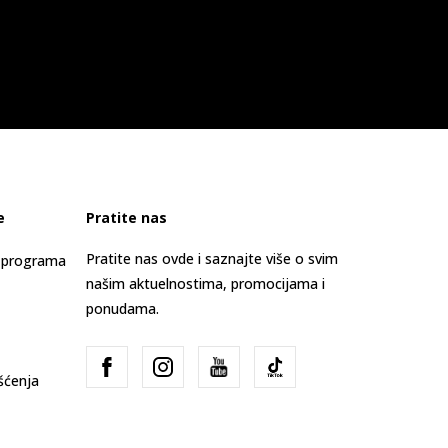
e
Pratite nas
Pratite nas ovde i saznajte više o svim
s programa
našim aktuelnostima, promocijama i
ponudama.
išćenja