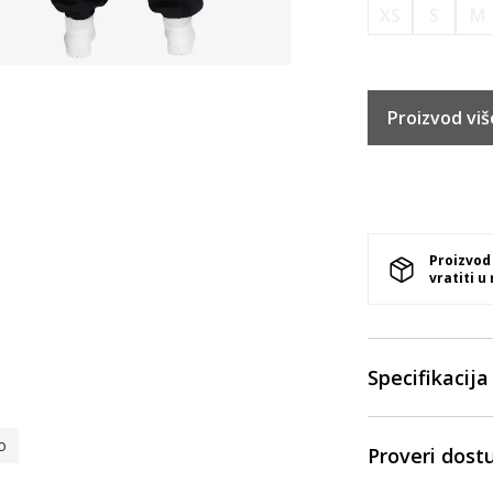
XS
S
M
Proizvod viš
Proizvod
vratiti u
Specifikacija
o
Proveri dost