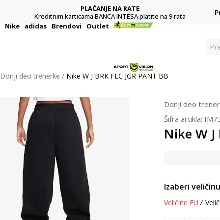
PLAĆANJE NA RATE
P
Kreditnim karticama BANCA INTESA platite na 9 rata
i
Nike
adidas
Brendovi
Outlet
P
Donji deo trenerke
Nike W J BRK FLC JGR PANT BB
Donji deo trene
Šifra artikla:
IM7
Nike W J
Izaberi veličinu
Veličine EU
Velič