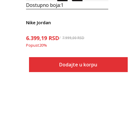
Dostupno boja:
1
Nike Jordan
6.399,19
RSD
7.999,00
RSD
Popust
20
%
Dodajte u korpu
Veličina
Dodaj u korpu
XS
S
M
L