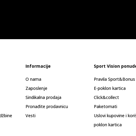
Informacije
Sport Vision ponud
O nama
Pravila Sport&Bonu
Zaposlenje
E-poklon kartica
Sindikalna prodaja
Click&collect
Pronađite prodavnicu
Paketomati
džbine
Vesti
Uslovi kupovine i kor
poklon kartica