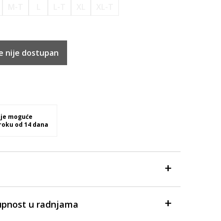
M-T
L
L-T
XL
XL-T
e nije dostupan
 je moguće
 roku od 14 dana
upnost u radnjama