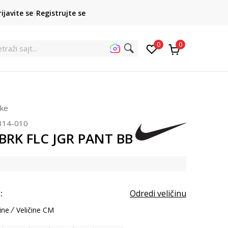
POZOVITE NAS
rijavite se
Registrujte se
011 422 1422
kupovina p
0
0
rke
314-010
 BRK FLC JGR PANT BB
:
Odredi veličinu
ine
Veličine CM