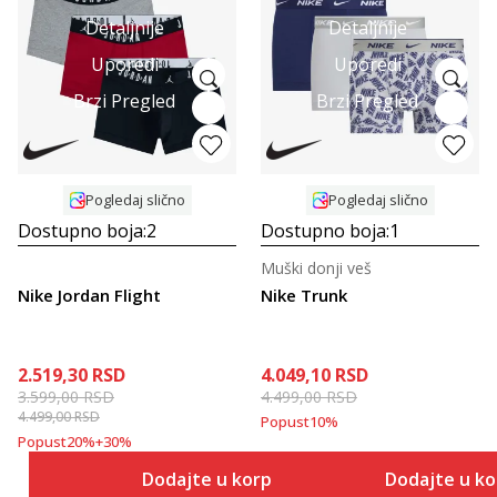
Detaljnije
Detaljnije
Uporedi
Uporedi
Brzi Pregled
Brzi Pregled
Pogledaj slično
Pogledaj slično
Dostupno boja:
2
Dostupno boja:
1
Muški donji veš
Nike Jordan Flight
Nike Trunk
2.519,30
RSD
4.049,10
RSD
3.599,00
RSD
4.499,00
RSD
4.499,00
RSD
Popust
10
%
Popust
20
%
+
30
%
Dodajte u korpu
Dodajte u k