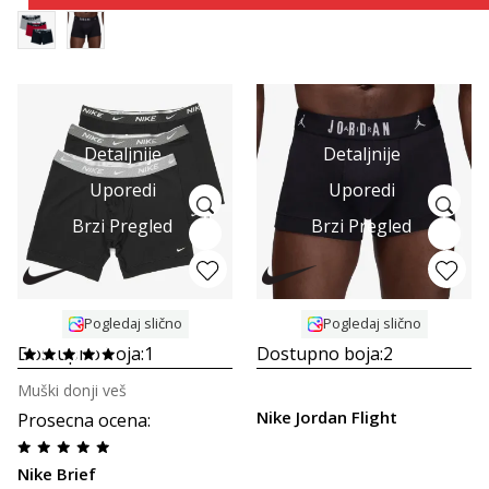
Detaljnije
Detaljnije
Uporedi
Uporedi
Brzi Pregled
Brzi Pregled
Pogledaj slično
Pogledaj slično
Dostupno boja:
1
Dostupno boja:
2
Muški donji veš
Nike Jordan Flight
Prosecna ocena
:
Nike Brief