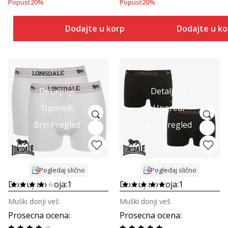
Popust
20
%
Popust
20
%
Dodajte u korpu
Dodajte u k
Detaljnije
Detaljnije
Uporedi
Uporedi
Brzi Pregled
Brzi Pregled
Pogledaj slično
Pogledaj slično
Dostupno boja:
1
Dostupno boja:
1
Muški donji veš
Muški donji veš
Prosecna ocena
:
Prosecna ocena
: