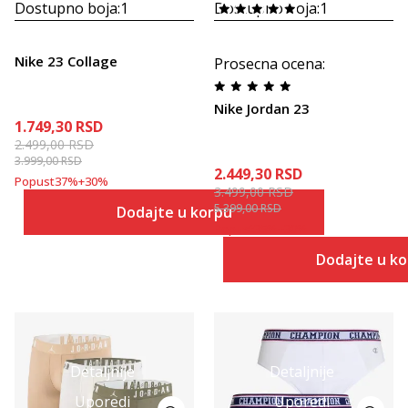
Dostupno boja:
1
Dostupno boja:
1
Nike 23 Collage
Prosecna ocena
:
Nike Jordan 23
1.749,30
RSD
2.499,00
RSD
3.999,00
RSD
2.449,30
RSD
Popust
37
%
+
30
%
3.499,00
RSD
5.399,00
RSD
Dodajte u korpu
Popust
35
%
+
30
%
Dodajte u k
Detaljnije
Detaljnije
Uporedi
Uporedi