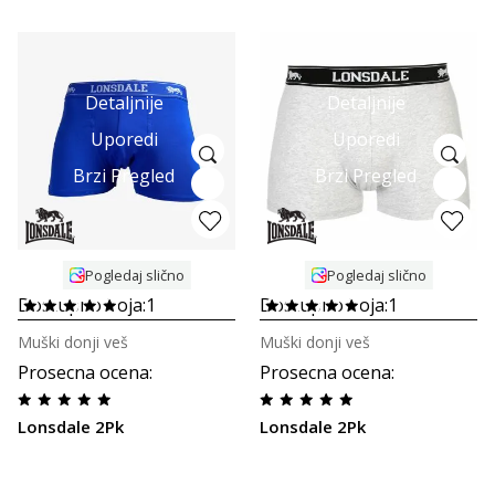
Detaljnije
Detaljnije
Uporedi
Uporedi
Brzi Pregled
Brzi Pregled
Pogledaj slično
Pogledaj slično
Dostupno boja:
1
Dostupno boja:
1
Muški donji veš
Muški donji veš
Prosecna ocena
:
Prosecna ocena
:
Lonsdale 2Pk
Lonsdale 2Pk