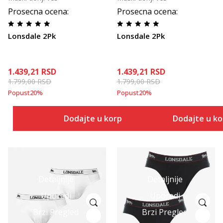
Prosecna ocena
:
Prosecna ocena
:
Lonsdale 2Pk
Lonsdale 2Pk
1.439,21
RSD
1.439,21
RSD
1.799,00
RSD
1.799,00
RSD
Popust
20
%
Popust
20
%
Dodajte u korpu
Dodajte u k
Detaljnije
Detaljnije
Uporedi
Uporedi
Brzi Pregled
Brzi Pregled