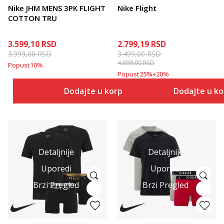
Nike JHM MENS 3PK FLIGHT
Nike Flight
COTTON TRU
3.599,10
RSD
2.799,19
RSD
3.999,00
RSD
3.499,00
RSD
4.699,00
RSD
Popust
10
%
Popust
25
%
+
20
%
Dodajte u korpu
Dodajte u k
Detaljnije
Detaljnije
Uporedi
Uporedi
Brzi Pregled
Brzi Pregled