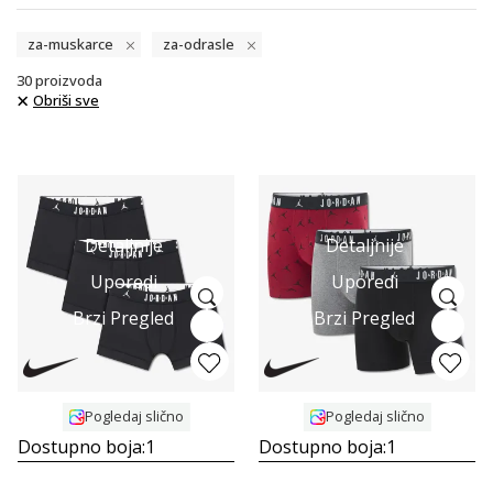
za-muskarce
za-odrasle
30
proizvoda
Obriši sve
Detaljnije
Detaljnije
Uporedi
Uporedi
Brzi Pregled
Brzi Pregled
Pogledaj slično
Pogledaj slično
Dostupno boja:
1
Dostupno boja:
1