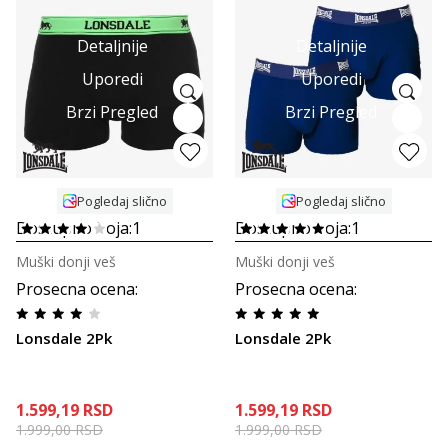
Detaljnije
Detaljnije
Uporedi
Uporedi
Brzi Pregled
Brzi Pregled
Pogledaj slično
Pogledaj slično
Dostupno boja:
1
Dostupno boja:
1
Muški donji veš
Muški donji veš
Prosecna ocena
:
Prosecna ocena
:
Lonsdale 2Pk
Lonsdale 2Pk
1.599,19
RSD
1.599,19
RSD
1.999,00
RSD
1.999,00
RSD