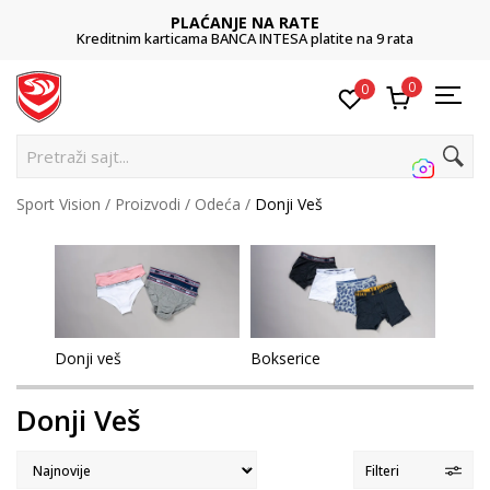
PLAĆANJE NA RATE
Kreditnim karticama BANCA INTESA platite na 9 rata
0
0
Pretra
Sport Vision
Proizvodi
Odeća
Donji Veš
Donji veš
Bokserice
Donji Veš
Filteri