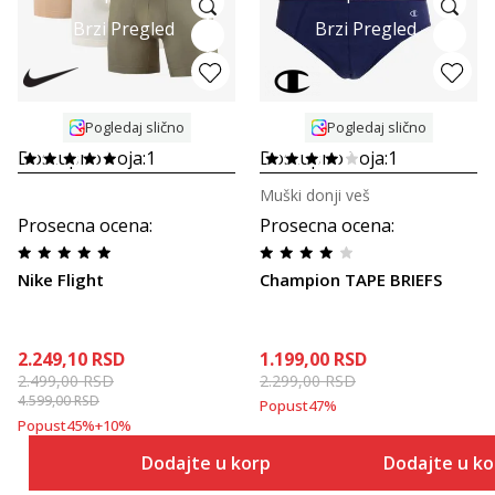
Brzi Pregled
Brzi Pregled
Pogledaj slično
Pogledaj slično
Dostupno boja:
1
Dostupno boja:
1
Muški donji veš
Prosecna ocena
:
Prosecna ocena
:
Nike Flight
Champion TAPE BRIEFS
2.249,10
RSD
1.199,00
RSD
2.499,00
RSD
2.299,00
RSD
4.599,00
RSD
Popust
47
%
Popust
45
%
+
10
%
Dodajte u korpu
Dodajte u k