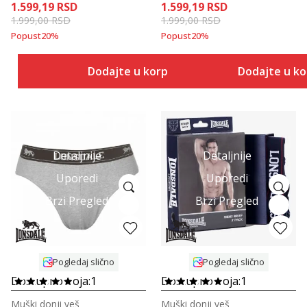
1.599,19
RSD
1.599,19
RSD
1.999,00
RSD
1.999,00
RSD
Popust
20
%
Popust
20
%
Dodajte u korpu
Dodajte u k
Detaljnije
Detaljnije
Uporedi
Uporedi
Brzi Pregled
Brzi Pregled
Pogledaj slično
Pogledaj slično
Dostupno boja:
1
Dostupno boja:
1
Muški donji veš
Muški donji veš