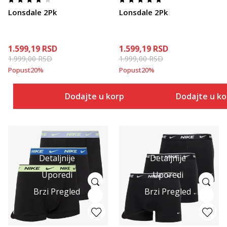
Lonsdale 2Pk
Lonsdale 2Pk
1.599,19
RSD
1.599,19
RSD
1.999,00
RSD
1.999,00
RSD
Popust
20
%
Popust
20
%
Dodajte u korpu
Dodajte u k
Detaljnije
Detaljnije
Uporedi
Uporedi
Brzi Pregled
Brzi Pregled