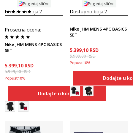
Pogledaj slično
Pogledaj slično
Dostupno boja:
2
Dostupno boja:
2
Nike JHM MENS 4PC BASICS
Prosecna ocena
:
SET
Nike JHM MENS 4PC BASICS
5.399,10
RSD
SET
5.999,00
RSD
Popust
10
%
5.399,10
RSD
5.999,00
RSD
Dodajte u k
Popust
10
%
Dodajte u korpu