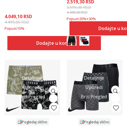
2.519,30
RSD
3.599,00
RSD
4.499,00
RSD
4.049,10
RSD
Popust
20
%
+
30
%
4.499,00
RSD
Dodajte u k
Popust
10
%
Dodajte u korpu
Detaljnije
Detaljnije
Uporedi
Uporedi
Brzi Pregled
Brzi Pregled
Pogledaj slično
Pogledaj slično