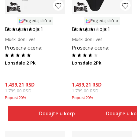
Pogledaj slično
Pogledaj slično
Dostupno boja:
1
Dostupno boja:
1
Muški donji veš
Muški donji veš
Prosecna ocena
:
Prosecna ocena
:
Lonsdale 2 Pk
Lonsdale 2Pk
1.439,21
RSD
1.439,21
RSD
1.799,00
RSD
1.799,00
RSD
Popust
20
%
Popust
20
%
Dodajte u korpu
Dodajte u k