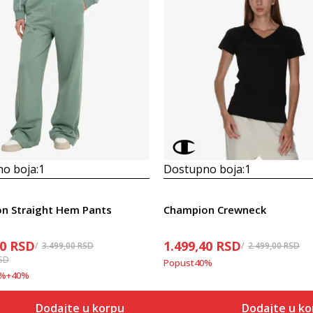
o boja:
1
Dostupno boja:
1
n Straight Hem Pants
Champion Crewneck
40
RSD
1.499,40
RSD
3.499,00
RSD
2.499,00
RSD
SD
Popust
40
%
%
+
40
%
Dodajte u korpu
Dodajte u ko