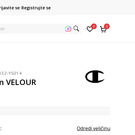
Obaveštenje o promeni naziva kompanije
rijavite se
Registrujte se
0
0
traži sajt.
332-YS014
n VELOUR
:
Odredi veličinu