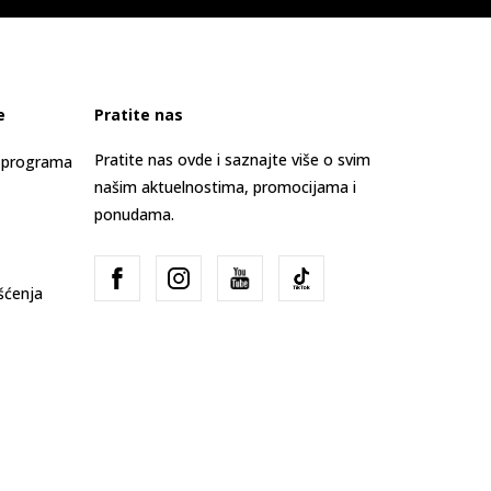
e
Pratite nas
Pratite nas ovde i saznajte više o svim
s programa
našim aktuelnostima, promocijama i
ponudama.
išćenja