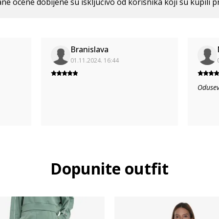
ne ocene dobijene su isključivo od korisnika koji su kupili p
Branislava
01.11.2024. 16:44
Odusev
Dopunite outfit