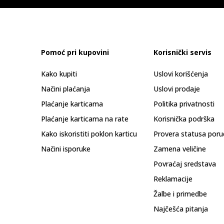
Pomoć pri kupovini
Korisnički servis
Kako kupiti
Uslovi korišćenja
Načini plaćanja
Uslovi prodaje
Plaćanje karticama
Politika privatnosti
Plaćanje karticama na rate
Korisnička podrška
Kako iskoristiti poklon karticu
Provera statusa poru
Načini isporuke
Zamena veličine
Povraćaj sredstava
Reklamacije
Žalbe i primedbe
Najčešća pitanja