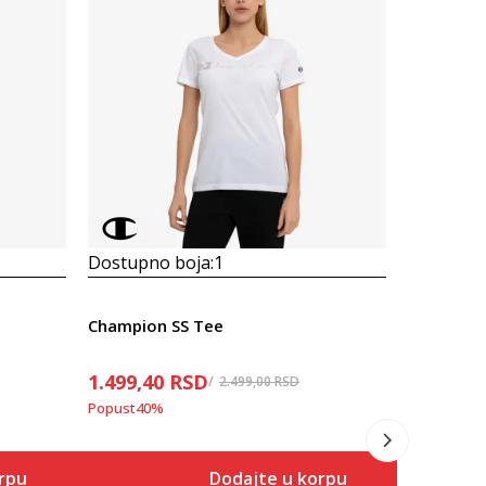
Dostupno boja:
1
Dostupno
Champion SS Tee
Champion
1.499,40
RSD
1.749,30
2.499,00
RSD
Popust
40
%
Popust
30
%
rpu
Dodajte u korpu