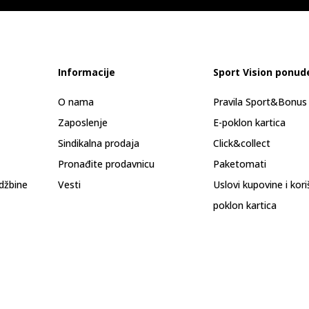
Informacije
Sport Vision ponud
O nama
Pravila Sport&Bonu
Zaposlenje
E-poklon kartica
Sindikalna prodaja
Click&collect
Pronađite prodavnicu
Paketomati
džbine
Vesti
Uslovi kupovine i kor
poklon kartica