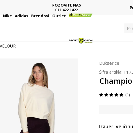
SINDIKALNA PRODAJA
P
kupovina putem administrativne zabrane do 12 rata
i
Nike
adidas
Brendovi
Outlet
Pre
 VELOUR
Dukserice
Šifra artikla:
117
Champio
3
Izaberi veličinu