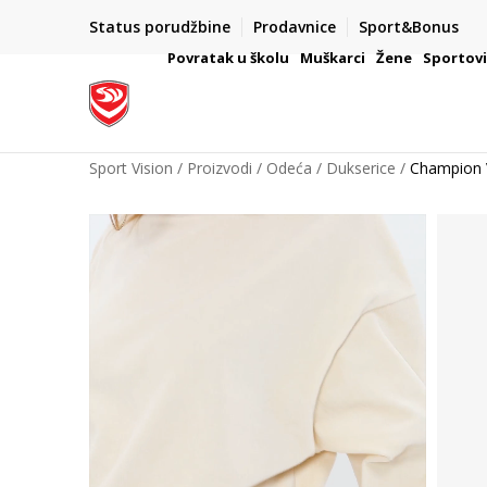
ATE
POZOVITE NAS
Status porudžbine
Prodavnice
Sport&Bonus
A platite na 9 rata
011 422 1422
Povratak u školu
Muškarci
Žene
Sportov
Sport Vision
Proizvodi
Odeća
Dukserice
Champion