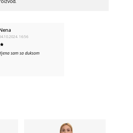
roizvod.
Nena
04.10.2024. 16:56
ljena sam sa duksom