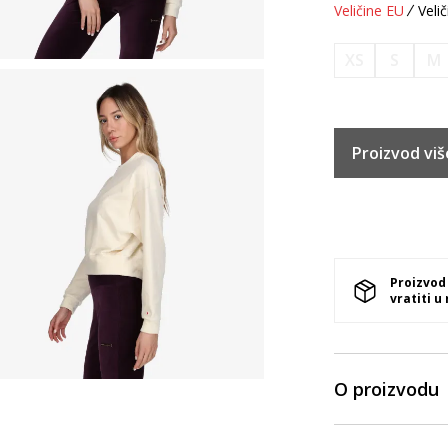
Veličine EU
Velič
XS
S
M
Proizvod viš
Proizvod
vratiti u
O proizvodu