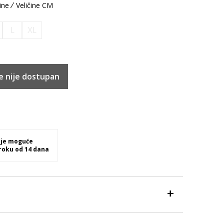
ine
Veličine CM
L
XL
e nije dostupan
 je moguće
 roku od 14 dana