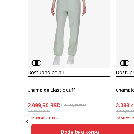
Dostupno boja:
1
Dostupn
Champion Elastic Cuff
Champio
2.099,30
RSD
2.099,
2.999,00
RSD
5.499,00
RSD
4.499,00
R
Popust
45
%
+
30
%
Popust
22
Dodajte u korpu