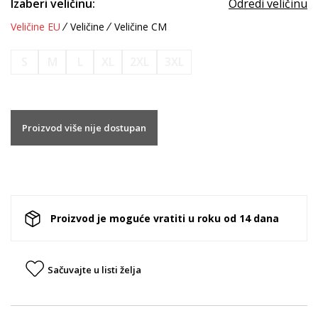
Izaberi veličinu:
Odredi veličinu
Veličine EU
Veličine
Veličine CM
S
M
L
XL
2XL
3XL
Proizvod više nije dostupan
Proizvod je moguće vratiti u roku od 14 dana
Sačuvajte u listi želja