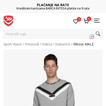
PLAĆANJE NA RATE
Kreditnim karticama BANCA INTESA platite na 9 rata
0
0
P
Sport Vision
Proizvodi
Odeća
Dukserice
Ellesse MALE