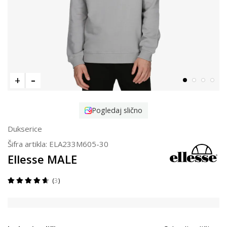
Pogledaj slično
Dukserice
Šifra artikla:
ELA233M605-30
Ellesse MALE
3