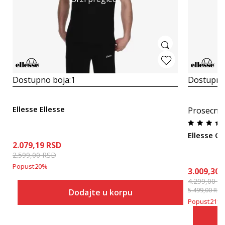
Dostupno boja:
1
Dostupno
Ellesse Ellesse
Prosecna
Ellesse Cu
2.079,19
RSD
2.599,00
RSD
Popust
20
%
3.009,30
4.299,00
R
5.499,00
RSD
Dodajte u korpu
Popust
21
%
Veličina
Dodaj u korpu
S