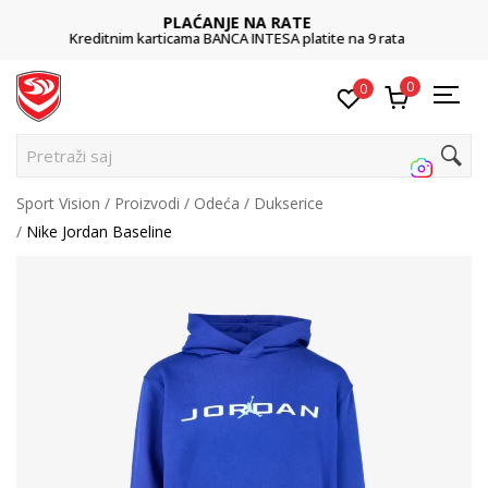
POZOVITE NAS
rata
011 422 1422
0
0
Pretraži sajt..
Sport Vision
Proizvodi
Odeća
Dukserice
Nike Jordan Baseline