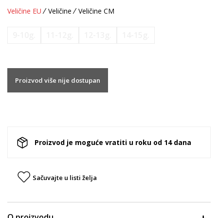
Veličine EU
Veličine
Veličine CM
9-10g.
11-12g.
12-13g.
14-15g.
Proizvod više nije dostupan
Proizvod je moguće vratiti u roku od 14 dana
Sačuvajte u listi želja
O proizvodu