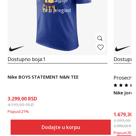
Detaljnije
Brzi pregled
Dostupno boja:
1
Dostupno
Nike BOYS STATEMENT N&N TEE
Prosecna
Nike Jor
3.299,00
RSD
4.199,00
RSD
Popust
21
%
1.679,30
2.399,00
R
2.999,00
RSD
Dodajte u korpu
Popust
20
%