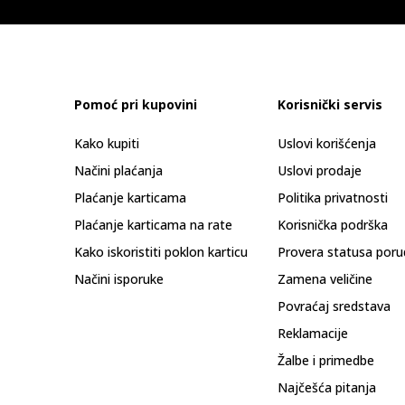
Pomoć pri kupovini
Korisnički servis
Kako kupiti
Uslovi korišćenja
Načini plaćanja
Uslovi prodaje
Plaćanje karticama
Politika privatnosti
Plaćanje karticama na rate
Korisnička podrška
Kako iskoristiti poklon karticu
Provera statusa poru
Načini isporuke
Zamena veličine
Povraćaj sredstava
Reklamacije
Žalbe i primedbe
Najčešća pitanja