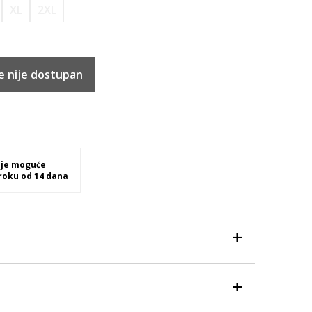
XL
2XL
e nije dostupan
 je moguće
 roku od 14 dana