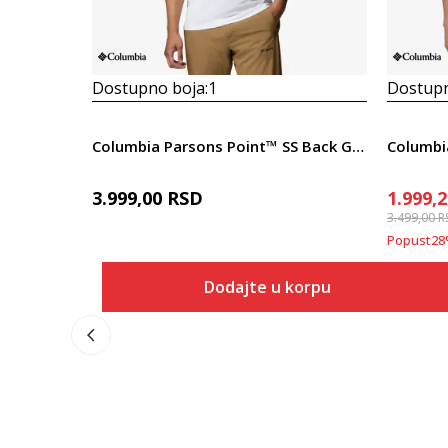
Dostupno boja:
1
Dostupn
Columbia Parsons Point™ SS Back Graphic Tee
3.999,00
RSD
1.999,
3.499,00
R
Popust
28
Dodajte u korpu
Veličina
Dodaj u korpu
XS
S