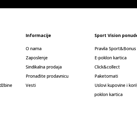
Informacije
Sport Vision ponud
O nama
Pravila Sport&Bonu
Zaposlenje
E-poklon kartica
Sindikalna prodaja
Click&collect
Pronađite prodavnicu
Paketomati
džbine
Vesti
Uslovi kupovine i kor
poklon kartica