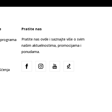
e
Pratite nas
Pratite nas ovde i saznajte više o svim
s programa
našim aktuelnostima, promocijama i
ponudama.
išćenja