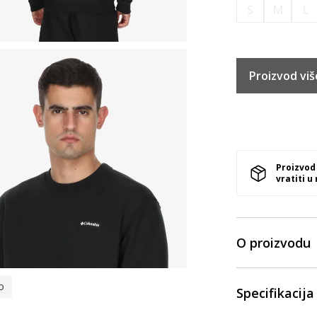
S
M
L
Proizvod viš
Proizvod
vratiti u
O proizvodu
o
Specifikacija