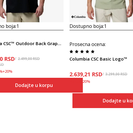
o boja:
1
Dostupno boja:
1
Columbia CSC™ Outdoor Back Graphic Tee
Prosecna ocena
:
20
RSD
Columbia CSC Basic Logo™
2.499,00
RSD
SD
%
+
20
%
2.639,21
RSD
3.299,00
RSD
Popust
20
%
Dodajte u korpu
Veličina
Dodajte u ko
Dodaj u korpu
S
Veličina
Dodaj
S
M