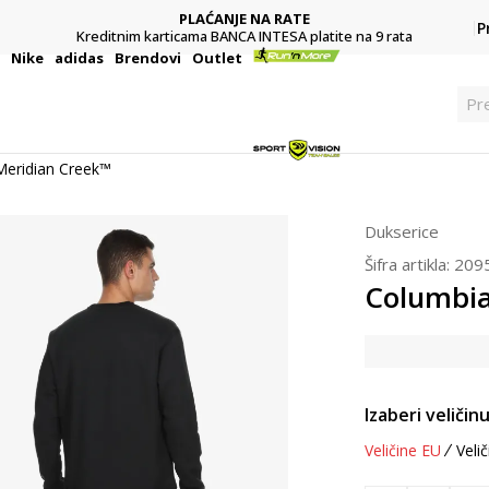
PLAĆANJE NA RATE
P
Kreditnim karticama BANCA INTESA platite na 9 rata
i
Nike
adidas
Brendovi
Outlet
Pr
Meridian Creek™
Dukserice
Šifra artikla:
209
Columbia
Izaberi veličinu
Veličine EU
Velič