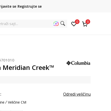
POZOVITE NAS
rijavite se
Registrujte se
011 422 1422
kupovina p
0
0
et
5701010
 Meridian Creek™
:
Odredi veličinu
ine
Veličine CM