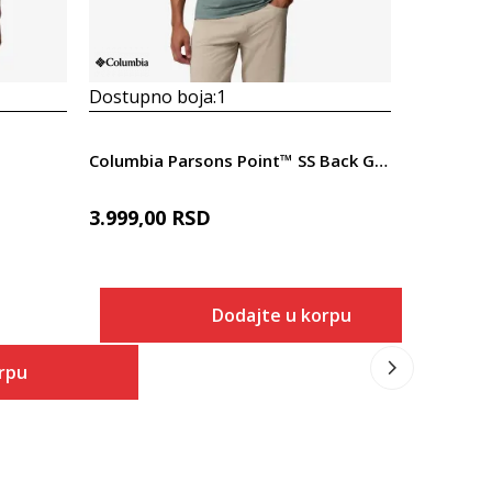
Dostupno boja:
1
Dostupno
Columbia Parsons Point™ SS Back Graphic Tee
Columbia 
3.999,00
RSD
2.999,00
Dodajte u korpu
Veličina
rpu
Dodaj u korpu
S
 u korpu
M