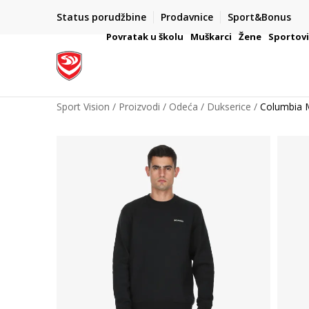
Status porudžbine
Prodavnice
Sport&Bonus
mpanije
VAŽNO OBAVEŠTENJE ZA POTROŠAČE
Povratak u školu
Muškarci
Žene
Sportov
Sport Vision
Proizvodi
Odeća
Dukserice
Columbia 