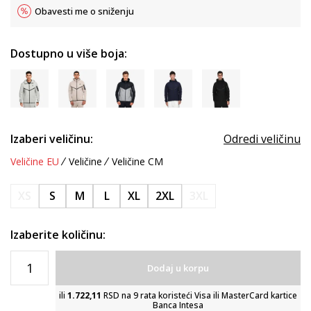
Obavesti me o sniženju
Dostupno u više boja:
Izaberi veličinu:
Odredi veličinu
Veličine EU
Veličine
Veličine CM
XS
S
M
L
XL
2XL
3XL
Izaberite količinu:
Dodaj u korpu
ili
1.722,11
RSD na 9 rata koristeći Visa ili MasterCard kartice
Banca Intesa