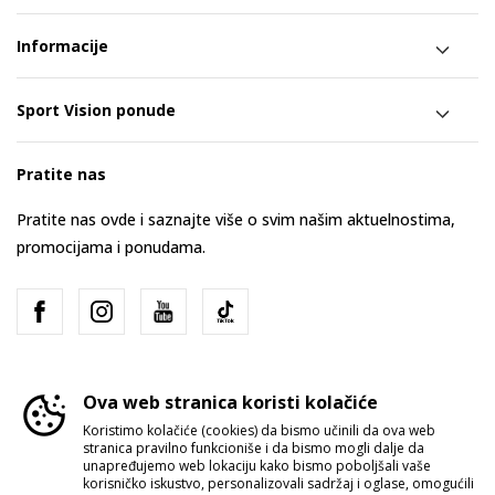
Informacije
Sport Vision ponude
Pratite nas
Pratite nas ovde i saznajte više o svim našim aktuelnostima,
promocijama i ponudama.
Ova web stranica koristi kolačiće
Koristimo kolačiće (cookies) da bismo učinili da ova web
stranica pravilno funkcioniše i da bismo mogli dalje da
Srbija
Promenite
unapređujemo web lokaciju kako bismo poboljšali vaše
korisničko iskustvo, personalizovali sadržaj i oglase, omogućili