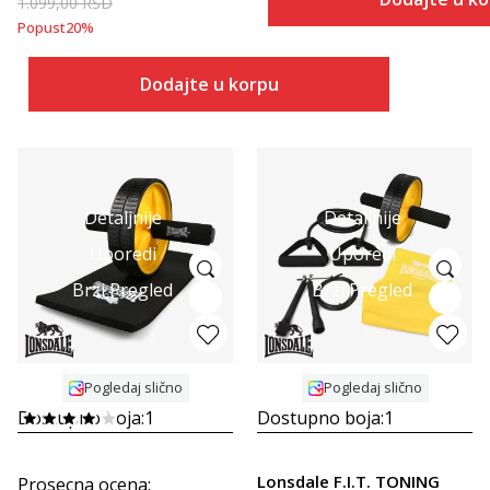
1.099,00
RSD
Popust
20
%
Dodajte u korpu
Detaljnije
Detaljnije
Uporedi
Uporedi
Brzi Pregled
Brzi Pregled
Pogledaj slično
Pogledaj slično
Dostupno boja:
1
Dostupno boja:
1
Lonsdale F.I.T. TONING
Prosecna ocena
: