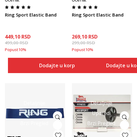
Ring Sport Elastic Band
Ring Sport Elastic Band
449,10
RSD
269,10
RSD
499,00
RSD
299,00
RSD
Popust
10
%
Popust
10
%
Dodajte u korpu
Dodajte u k
Detaljnije
Detaljnije
Uporedi
Uporedi
Brzi Pregled
Brzi Pregled