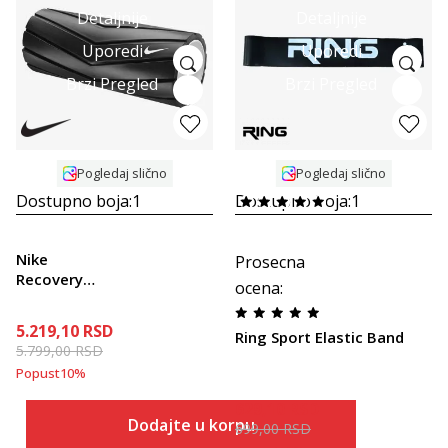
Detaljnije
Detaljnije
Uporedi
Uporedi
Brzi Pregled
Brzi Pregled
Pogledaj slično
Pogledaj slično
Dostupno boja:
1
Dostupno boja:
1
Nike
Prosecna
Recovery
ocena
:
Foam Roller
5.219,10
RSD
Ring Sport Elastic Band
5.799,00
RSD
Popust
10
%
629,10
RSD
Dodajte u korpu
699,00
RSD