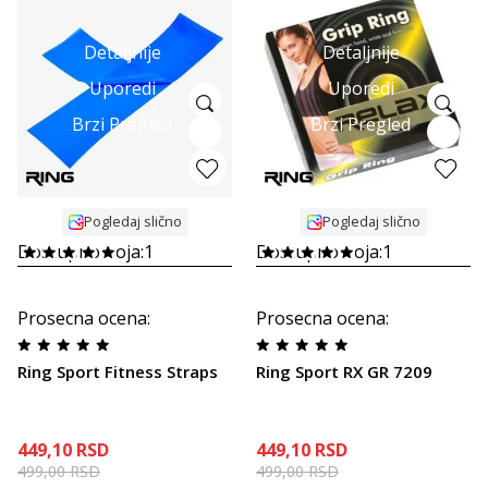
Detaljnije
Detaljnije
Uporedi
Uporedi
Brzi Pregled
Brzi Pregled
Pogledaj slično
Pogledaj slično
Dostupno boja:
1
Dostupno boja:
1
Prosecna ocena
:
Prosecna ocena
:
Ring Sport Fitness Straps
Ring Sport RX GR 7209
449,10
RSD
449,10
RSD
499,00
RSD
499,00
RSD