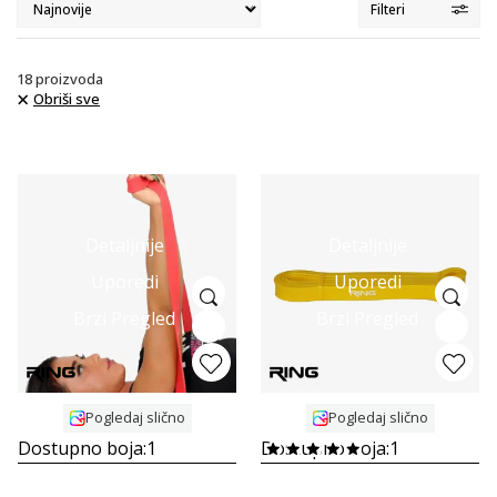
Filteri
18
proizvoda
Obriši sve
Detaljnije
Detaljnije
Uporedi
Uporedi
Brzi Pregled
Brzi Pregled
Pogledaj slično
Pogledaj slično
Dostupno boja:
1
Dostupno boja:
1