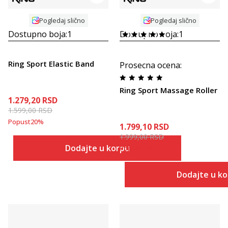
Pogledaj slično
Pogledaj slično
Dostupno boja:
1
Dostupno boja:
1
Ring Sport Elastic Band
Prosecna ocena
:
Ring Sport Massage Roller
1.279,20
RSD
1.599,00
RSD
Popust
20
%
1.799,10
RSD
1.999,00
RSD
Dodajte u korpu
Popust
10
%
Dodajte u k