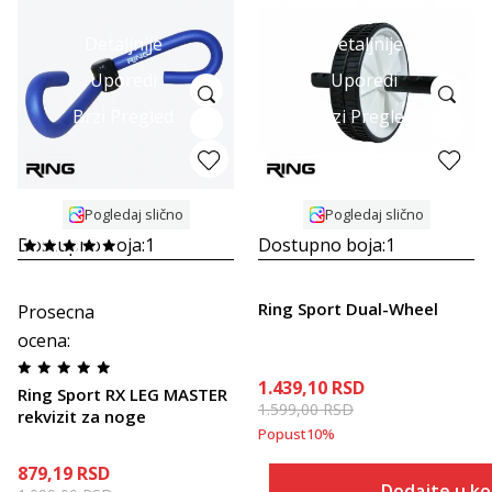
Detaljnije
Detaljnije
Uporedi
Uporedi
Brzi Pregled
Brzi Pregled
Pogledaj slično
Pogledaj slično
Dostupno boja:
1
Dostupno boja:
1
Ring Sport Dual-Wheel
Prosecna
ocena
:
1.439,10
RSD
Ring Sport RX LEG MASTER
1.599,00
RSD
rekvizit za noge
Popust
10
%
879,19
RSD
Dodajte u k