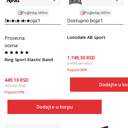
Pogledaj slično
Pogledaj slično
Dostupno boja:
1
Dostupno boja:
1
Lonsdale AB sport
Prosecna
ocena
:
1.749,30
RSD
Ring Sport Elastic Band
2.499,00
RSD
Popust
30
%
449,10
RSD
Dodajte u k
499,00
RSD
Popust
10
%
Dodajte u korpu