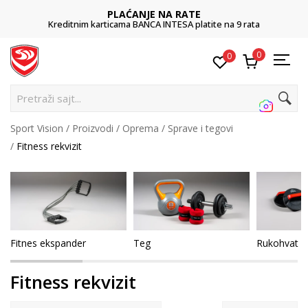
PLAĆANJE NA RATE
Kreditnim karticama BANCA INTESA platite na 9 rata
0
0
Pre
Sport Vision
Proizvodi
Oprema
Sprave i tegovi
Fitness rekvizit
Fitnes ekspander
Teg
Rukohvat z
Fitness rekvizit