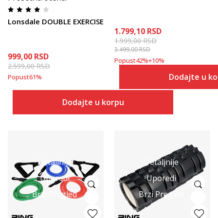
Lonsdale DOUBLE EXERCISE
1.799,10
RSD
1.999,00
RSD
3.499,00
RSD
999,00
RSD
Popust
42
%
+
10
%
2.599,00
RSD
Dodajte u k
Popust
61
%
Dodajte u korpu
Detaljnije
Detaljnije
Uporedi
Uporedi
Brzi Pregled
Brzi Pregled