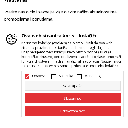
Pratite nas
Pratite nas ovde i saznajte više o svim našim aktuelnostima,
promocijama i ponudama.
Ova web stranica koristi kolačiće
Koristimo kolačiće (cookies) da bismo učinili da ova web
stranica pravilno funkcioniše i da bismo mogli dalje da
unapređujemo web lokaciju kako bismo poboljšali vaše
korisničko iskustvo, personalizovali sadržaj i oglase, omogućili
funkcije društvenih medija i analizirali saobraćaj. Nastavljajući
da koristite našu web stranicu, prihvatate upotrebu kolačića.
Srbija
Promenite
Obavezni
Statistika
Marketing
Saznaj više
Slažem se
Prihvatam sve
Nastojimo da budemo što precizniji u opisu proizvoda, prikazu slika i
samih cena, ali ne možemo garantovati da su sve informacije kompletne i
bez grešaka. Svi artikli prikazani na sajtu su deo naše ponude i ne
Obavezni
Obavezni kolačići čine stranicu upotrebljivom