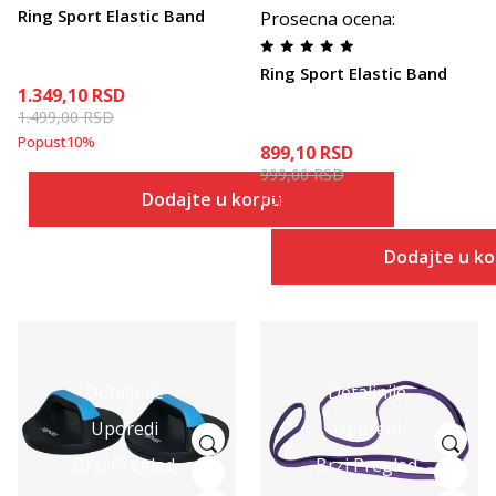
Ring Sport Elastic Band
Prosecna ocena
:
Ring Sport Elastic Band
1.349,10
RSD
1.499,00
RSD
Popust
10
%
899,10
RSD
999,00
RSD
Dodajte u korpu
Popust
10
%
Dodajte u k
Detaljnije
Detaljnije
Uporedi
Uporedi
Brzi Pregled
Brzi Pregled