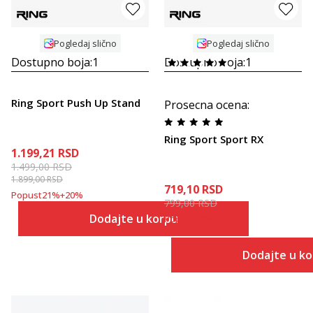
Pogledaj slično
Pogledaj slično
Dostupno boja:
1
Dostupno boja:
1
Ring Sport Push Up Stand
Prosecna ocena
:
Ring Sport Sport RX
1.199,21
RSD
1.499,00
RSD
1.899,00
RSD
719,10
RSD
Popust
21
%
+
20
%
799,00
RSD
Dodajte u korpu
Popust
10
%
Dodajte u k