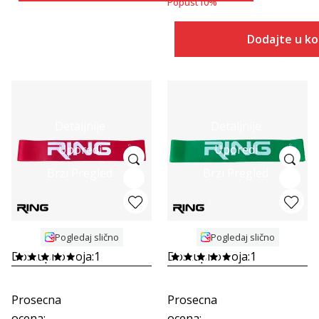
Popust
10
%
Dodajte u k
Detaljnije
Detaljnije
Uporedi
Uporedi
Brzi Pregled
Brzi Pregled
Pogledaj slično
Pogledaj slično
Dostupno boja:
1
Dostupno boja:
1
Prosecna
Prosecna
ocena
:
ocena
: